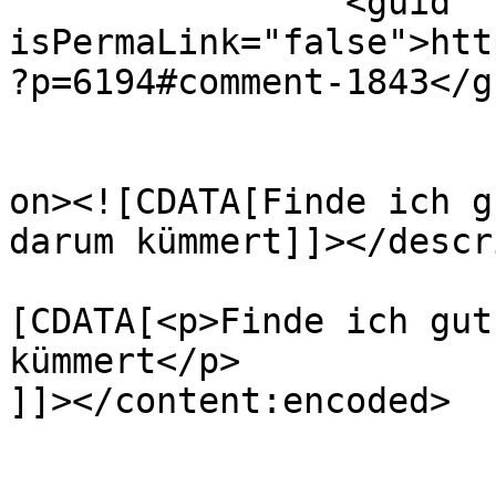
		<guid 
isPermaLink="false">htt
?p=6194#comment-1843</gu
					<de
on><![CDATA[Finde ich g
darum kümmert]]></descr
			<content:encoded><
[CDATA[<p>Finde ich gut
kümmert</p>

]]></content:encoded>

			</item>