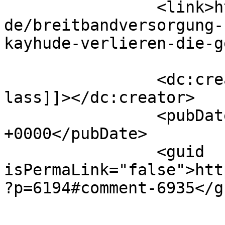
		<link>https://www.datensicherheit.
de/breitbandversorgung-
kayhude-verlieren-die-g
		<dc:creator><![CDATA[martin 
lass]]></dc:creator>

		<pubDate>Fri, 07 May 2010 22:12:21 
+0000</pubDate>

		<guid 
isPermaLink="false">htt
?p=6194#comment-6935</gu
					<de