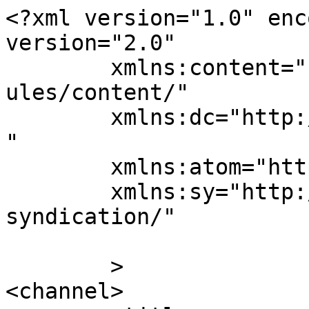
<?xml version="1.0" enc
version="2.0"

	xmlns:content="http://purl.org/rss/1.0/mod
ules/content/"

	xmlns:dc="http://purl.org/dc/elements/1.1/
"

	xmlns:atom="http://www.w3.org/2005/Atom"

	xmlns:sy="http://purl.org/rss/1.0/modules/
syndication/"

	>

<channel>
