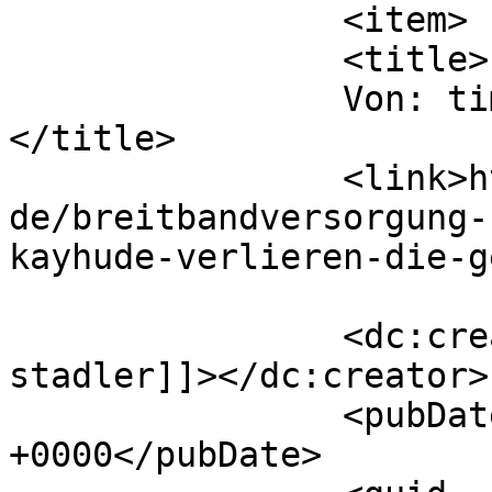
		<item>

		<title>

		Von: tim stadler		
</title>

		<link>https://www.datensicherheit.
de/breitbandversorgung-
kayhude-verlieren-die-g
		<dc:creator><![CDATA[tim 
stadler]]></dc:creator>

		<pubDate>Fri, 25 Sep 2009 08:42:12 
+0000</pubDate>
