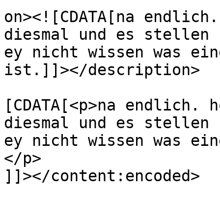
on><![CDATA[na endlich.
diesmal und es stellen 
ey nicht wissen was ein
ist.]]></description>

			<content:encoded><
[CDATA[<p>na endlich. h
diesmal und es stellen 
ey nicht wissen was ein
</p>

]]></content:encoded>

			</item>