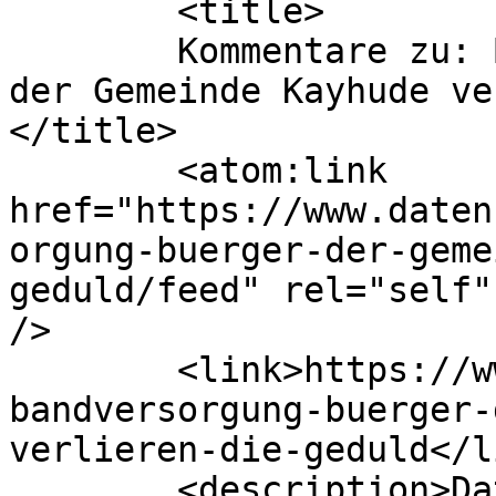
	<title>

	Kommentare zu: Breitbandversorgung: Bürger 
der Gemeinde Kayhude ve
</title>

	<atom:link 
href="https://www.daten
orgung-buerger-der-geme
geduld/feed" rel="self"
/>

	<link>https://www.datensicherheit.de/breit
bandversorgung-buerger-
verlieren-die-geduld</li
	<description>Datensicherheit und 