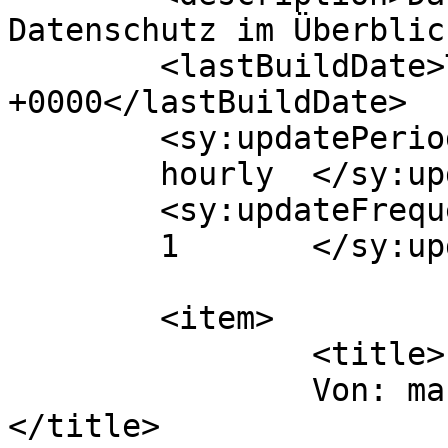
Datenschutz im Überblic
	<lastBuildDate>Thu, 01 Dec 2011 16:13:28 
+0000</lastBuildDate>

	<sy:updatePeriod>

	hourly	</sy:updatePeriod>

	<sy:updateFrequency>

	1	</sy:updateFrequency>

	<item>

		<title>

		Von: martin lass		
</title>
