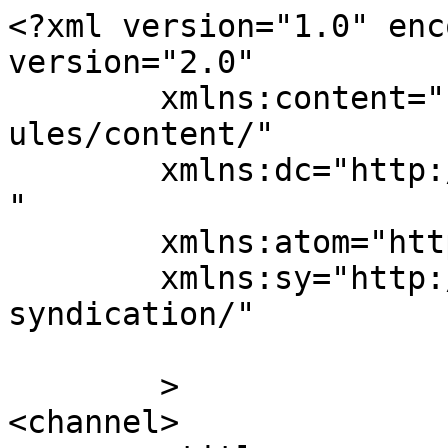
<?xml version="1.0" enc
version="2.0"

	xmlns:content="http://purl.org/rss/1.0/mod
ules/content/"

	xmlns:dc="http://purl.org/dc/elements/1.1/
"

	xmlns:atom="http://www.w3.org/2005/Atom"

	xmlns:sy="http://purl.org/rss/1.0/modules/
syndication/"

	>

<channel>
