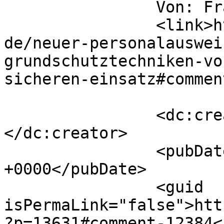
		Von: Franzw		</title>

		<link>https://www.datensicherheit.
de/neuer-personalauswei
grundschutztechniken-vo
sicheren-einsatz#commen
		<dc:creator><![CDATA[Franzw]]>
</dc:creator>

		<pubDate>Thu, 18 Nov 2010 01:44:32 
+0000</pubDate>

		<guid 
isPermaLink="false">htt
?p=13631#comment-12384<