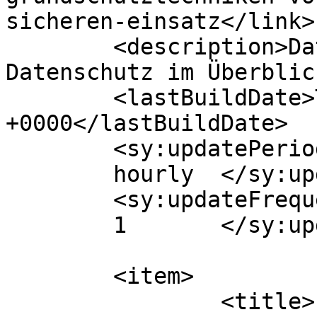
sicheren-einsatz</link>

	<description>Datensicherheit und 
Datenschutz im Überblic
	<lastBuildDate>Thu, 18 Nov 2010 01:44:32 
+0000</lastBuildDate>

	<sy:updatePeriod>

	hourly	</sy:updatePeriod>

	<sy:updateFrequency>

	1	</sy:updateFrequency>

	<item>

		<title>
