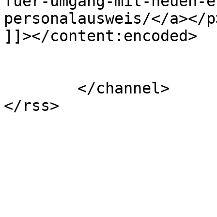
fuer-umgang-mit-neuen-e
personalausweis/</a></p>
]]></content:encoded>

			</item>
	</channel>
