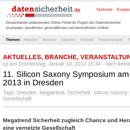
Startseite
Koopera
Deutschlands umfassendes Online-Portal für Fragen der Datensicherheit
im privaten, beruflichen, geschäftlichen und behördlichen Umfeld
Themen:
Aktuelles
Branche
Experten
Portraits
Positionspapier
P
AKTUELLES
,
BRANCHE
,
VERANSTALTU
cp
am Donnerstag, Januar 10, 2013 15:34 -
noch kein
11. Silicon Saxony Symposium am
2013 in Dresden
Tags:
Dresden
,
Megatrend
,
Sicherheit
,
Silicon Saxon
Gesellschaft
Megatrend Sicherheit zugleich Chance und Her
eine vernetzte Gesellschaft