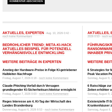
AKTUELLES
,
EXPERTEN
AKTUELLES
,
- Aug. 10, 2026 0:42 -
noch keine Kommentare
2026 0:53 -
noch ke
BEDROHLICHER TREND: META-KI-HACK
FÜHRUNGSKRÄ
AKTUELLES BEISPIEL FÜR POTENZIELL
RANSOMWARE
VERHÄNGNISVOLLE ENTWICKLUNG
INHABER PRI
WEITERE BEITRÄGE IN EXPERTEN
WEITERE BEI
Anstieg der Hardware-Preise in Folge KI-getriebener
6 Strategies for 
Halbleiter-Nachfrage
Peak Vacation Pe
Freitag, August 7, 2026 0:18 -
noch keine Kommentare
Sonntag, August 9, 
Claude-Phishing-Vorfall durch Versagen
6 Ratschläge zur
grundlegender KI-Sicherheitsarchitektur ermöglicht
Zeiten erhöhter 
Freitag, August 7, 2026 0:03 -
noch keine Kommentare
Sonntag, August 9, 
Reges Interesse am 4. KI-Tag der Wirtschaft des
Existenzielle IT-
Landes Brandenburg
Krankenhäuser zu
Donnerstag, August 6, 2026 8:53 -
noch keine Kommentare
Samstag, August 8,