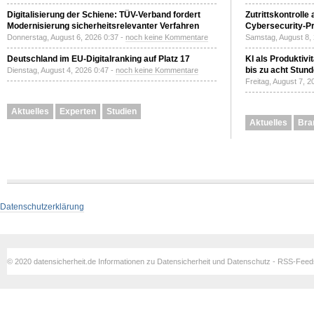
Digitalisierung der Schiene: TÜV-Verband fordert
Zutrittskontrolle
Modernisierung sicherheitsrelevanter Verfahren
Cybersecurity-Pri
Donnerstag, August 6, 2026 0:37 -
noch keine Kommentare
Samstag, August 8,
Deutschland im EU-Digitalranking auf Platz 17
KI als Produktivi
bis zu acht Stun
Dienstag, August 4, 2026 0:47 -
noch keine Kommentare
Freitag, August 7, 
Aktuelles
Experten
Studien
Aktuelles
Bra
Datenschutzerklärung
© 2020 datensicherheit.de Informationen zu Datensicherheit und Datenschutz - RSS-Fee