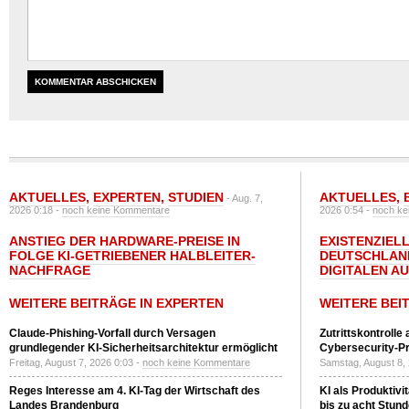
AKTUELLES
,
EXPERTEN
,
STUDIEN
AKTUELLES
,
- Aug. 7,
2026 0:18 -
noch keine Kommentare
2026 0:54 -
noch ke
ANSTIEG DER HARDWARE-PREISE IN
EXISTENZIELL
FOLGE KI-GETRIEBENER HALBLEITER-
DEUTSCHLAN
NACHFRAGE
DIGITALEN A
WEITERE BEITRÄGE IN EXPERTEN
WEITERE BEI
Claude-Phishing-Vorfall durch Versagen
Zutrittskontrolle
grundlegender KI-Sicherheitsarchitektur ermöglicht
Cybersecurity-Pri
Freitag, August 7, 2026 0:03 -
noch keine Kommentare
Samstag, August 8,
Reges Interesse am 4. KI-Tag der Wirtschaft des
KI als Produktivi
Landes Brandenburg
bis zu acht Stun