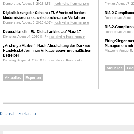
Donnerstag, August 6, 2026 8:53 -
noch keine Kommentare
Freitag, August 7, 
Digitalisierung der Schiene: TÜV-Verband fordert
NIS-2 Compliance
Modernisierung sicherheitsrelevanter Verfahren
Donnerstag, August 
Donnerstag, August 6, 2026 0:37 -
noch keine Kommentare
NIS-2-Compliance
Deutschland im EU-Digitalranking auf Platz 17
Donnerstag, August 
Dienstag, August 4, 2026 0:47 -
noch keine Kommentare
ElringKlinger mod
„Archetyp Market“: Nach Abschaltung der Darknet-
Management mit 
Handelsplattform nun Anklage gegen mutmaßlichen
Mittwoch, August 5,
Betreiber
Dienstag, August 4, 2026 0:12 -
noch keine Kommentare
Aktuelles
Bra
Aktuelles
Experten
Datenschutzerklärung