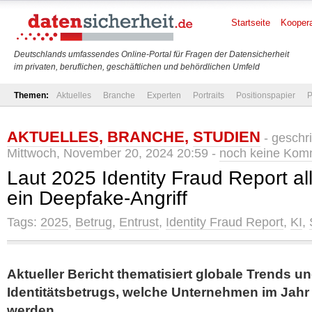
Startseite
Koopera
Deutschlands umfassendes Online-Portal für Fragen der Datensicherheit
im privaten, beruflichen, geschäftlichen und behördlichen Umfeld
Themen:
Aktuelles
Branche
Experten
Portraits
Positionspapier
P
AKTUELLES
,
BRANCHE
,
STUDIEN
- geschr
Mittwoch, November 20, 2024 20:59 -
noch keine Kom
Laut 2025 Identity Fraud Report al
ein Deepfake-Angriff
Tags:
2025
,
Betrug
,
Entrust
,
Identity Fraud Report
,
KI
,
Aktueller Bericht thematisiert globale Trends 
Identitätsbetrugs, welche Unternehmen im Jah
werden