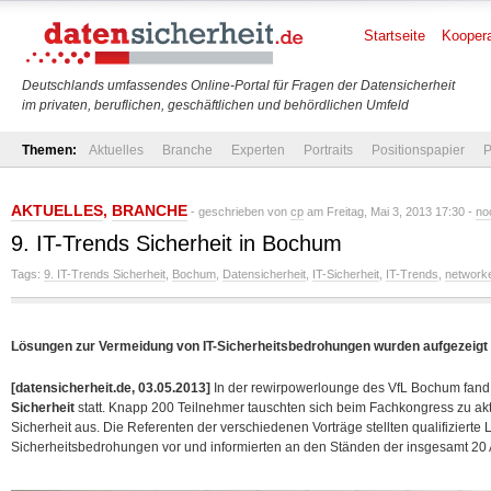
Startseite
Koopera
Deutschlands umfassendes Online-Portal für Fragen der Datensicherheit
im privaten, beruflichen, geschäftlichen und behördlichen Umfeld
Themen:
Aktuelles
Branche
Experten
Portraits
Positionspapier
P
AKTUELLES
,
BRANCHE
- geschrieben von
cp
am Freitag, Mai 3, 2013 17:30 -
no
9. IT-Trends Sicherheit in Bochum
Tags:
9. IT-Trends Sicherheit
,
Bochum
,
Datensicherheit
,
IT-Sicherheit
,
IT-Trends
,
network
Lösungen zur Vermeidung von IT-Sicherheitsbedrohungen wurden aufgezeigt
[datensicherheit.de, 03.05.2013]
In der rewirpowerlounge des VfL Bochum fan
Sicherheit
statt. Knapp 200 Teilnehmer tauschten sich beim Fachkongress zu ak
Sicherheit aus. Die Referenten der verschiedenen Vorträge stellten qualifiziert
Sicherheitsbedrohungen vor und informierten an den Ständen der insgesamt
20 