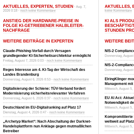
AKTUELLES
,
EXPERTEN
,
STUDIEN
AKTUELLES
,
- Aug. 7,
2026 0:18 -
noch keine Kommentare
keine Kommentare
ANSTIEG DER HARDWARE-PREISE IN
KI ALS PROD
FOLGE KI-GETRIEBENER HALBLEITER-
BESCHÄFTIGT
NACHFRAGE
STUNDEN PR
WEITERE BEITRÄGE IN EXPERTEN
WEITERE BEI
Claude-Phishing-Vorfall durch Versagen
NIS-2 Compliance
grundlegender KI-Sicherheitsarchitektur ermöglicht
Donnerstag, August 
Freitag, August 7, 2026 0:03 -
noch keine Kommentare
NIS-2-Compliance
Reges Interesse am 4. KI-Tag der Wirtschaft des
Donnerstag, August 
Landes Brandenburg
ElringKlinger mod
Donnerstag, August 6, 2026 8:53 -
noch keine Kommentare
Management mit 
Digitalisierung der Schiene: TÜV-Verband fordert
Mittwoch, August 5,
Modernisierung sicherheitsrelevanter Verfahren
EU AI Act: Aktuel
Donnerstag, August 6, 2026 0:37 -
noch keine Kommentare
Notwendigkeit de
Deutschland im EU-Digitalranking auf Platz 17
Mittwoch, August 5,
Dienstag, August 4, 2026 0:47 -
noch keine Kommentare
Kompromittierte
„Archetyp Market“: Nach Abschaltung der Darknet-
weltweit auf Plat
Handelsplattform nun Anklage gegen mutmaßlichen
Mittwoch, August 5,
Betreiber