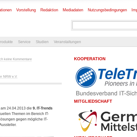
tionen
Vorstellung
Redaktion
Mediadaten
Nutzungsbedingungen
Im
rodukte
Service
Studien
Veranstaltungen
KOOPERATION
ch keine Kommentare
er NRW e.V.
MITGLIEDSCHAFT
d am 24.04.2013 die
9. IT-Trends
tuellen Themen im Bereich IT-
e Lösungen gegen mögliche IT-
Aussteller.