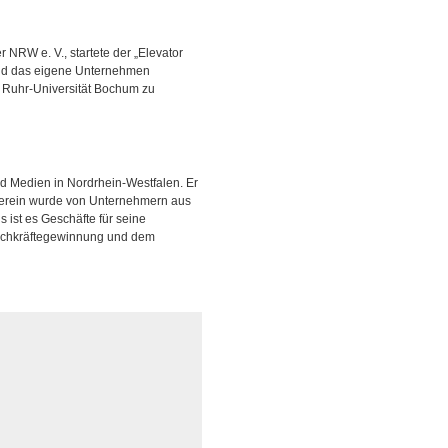
 NRW e. V., startete der „Elevator
e und das eigene Unternehmen
r Ruhr-Universität Bochum zu
d Medien in Nordrhein-Westfalen. Er
r Verein wurde von Unternehmern aus
s ist es Geschäfte für seine
 Fachkräftegewinnung und dem