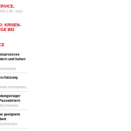
ERVICE
,
2026 1:08 -
noch
: KRISEN-
GE BEI
CE
katsprozesse
hlern und hohen
Kommentare
tschätzung
 keine Kommentare
idungsträger
 Passwörtern
e Kommentare
ne geeignete
beit
 Kommentare