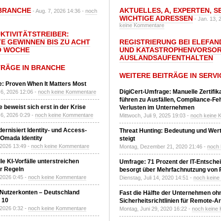
BRANCHE
AKTUELLES
,
A
,
EXPERTEN
,
S
- Aug. 7, 2026 14:36 -
noch
WICHTIGE ADRESSEN
- Jan. 13, 
keine Kommentare
UKTIVITÄTSTREIBER:
E GEWINNEN BIS ZU ACHT
REGISTRIERUNG BEI ELEFAND
O WOCHE
UND KATASTROPHENVORSOR
AUSLANDSAUFENTHALTEN
TRÄGE IN BRANCHE
WEITERE BEITRÄGE IN SERVI
: Proven When It Matters Most
DigiCert-Umfrage: Manuelle Zertifi
6, 2026 12:06 -
noch keine Kommentare
führen zu Ausfällen, Compliance-Fe
 beweist sich erst in der Krise
Verlusten im Unternehmen
6, 2026 0:29 -
noch keine Kommentare
Mittwoch, Juli 9, 2025 19:03 -
noch keine 
ernisiert Identity- und Access-
Threat Hunting: Bedeutung und Wer
Omada Identity
steigt
 2026 13:49 -
noch keine Kommentare
Montag, Dezember 21, 2020 21:46 -
noch
le KI-Vorfälle unterstreichen
Umfrage: 71 Prozent der IT-Entsche
r Regeln
besorgt über Mehrfachnutzung von
 2026 0:45 -
noch keine Kommentare
Dienstag, Juli 14, 2020 14:51 -
noch kein
 Nutzerkonten – Deutschland
Fast die Hälfte der Unternehmen oh
z 10
Sicherheitsrichtlinien für Remote-Ar
 2026 0:32 -
noch keine Kommentare
Montag, Juni 29, 2020 16:22 -
noch keine