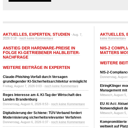
AKTUELLES
,
EXPERTEN
,
STUDIEN
AKTUELLES
,
- Aug. 7,
2026 0:18 -
noch keine Kommentare
keine Kommentare
ANSTIEG DER HARDWARE-PREISE IN
NIS-2 COMPL
FOLGE KI-GETRIEBENER HALBLEITER-
MATTERS MO
NACHFRAGE
WEITERE BEI
WEITERE BEITRÄGE IN EXPERTEN
NIS-2-Compliance
Claude-Phishing-Vorfall durch Versagen
Donnerstag, August 
grundlegender KI-Sicherheitsarchitektur ermöglicht
ElringKlinger mod
Freitag, August 7, 2026 0:03 -
noch keine Kommentare
Management mit 
Reges Interesse am 4. KI-Tag der Wirtschaft des
Mittwoch, August 5,
Landes Brandenburg
EU AI Act: Aktuel
Donnerstag, August 6, 2026 8:53 -
noch keine Kommentare
Notwendigkeit de
Digitalisierung der Schiene: TÜV-Verband fordert
Mittwoch, August 5,
Modernisierung sicherheitsrelevanter Verfahren
Kompromittierte
Donnerstag, August 6, 2026 0:37 -
noch keine Kommentare
weltweit auf Plat