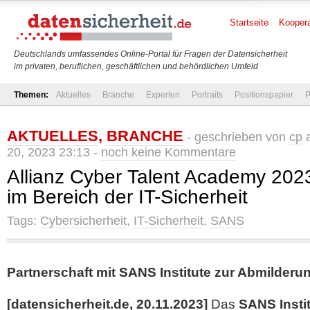
Startseite
Koopera
Deutschlands umfassendes Online-Portal für Fragen der Datensicherheit
im privaten, beruflichen, geschäftlichen und behördlichen Umfeld
Themen:
Aktuelles
Branche
Experten
Portraits
Positionspapier
P
AKTUELLES
,
BRANCHE
- geschrieben von
cp
a
20, 2023 23:13 -
noch keine Kommentare
Allianz Cyber Talent Academy 2023
im Bereich der IT-Sicherheit
Tags:
Cybersicherheit
,
IT-Sicherheit
,
SANS
Partnerschaft mit SANS Institute zur Abmilderun
[datensicherheit.de, 20.11.2023]
Das
SANS Insti