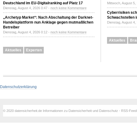
Deutschland im EU-Digitalranking auf Platz 17
Mittwoch, August 5,
Dienstag, August 4, 2026 0:47 -
noch keine Kommentare
Cyberrisiken sch
„Archetyp Market“: Nach Abschaltung der Darknet-
Schwachstellen i
Handelsplattform nun Anklage gegen mutmaßlichen
Dienstag, August 4,
Betreiber
Dienstag, August 4, 2026 0:12 -
noch keine Kommentare
Aktuelles
Bra
Aktuelles
Experten
Datenschutzerklärung
© 2020 datensicherheit.de Informationen zu Datensicherheit und Datenschutz - RSS-Fee