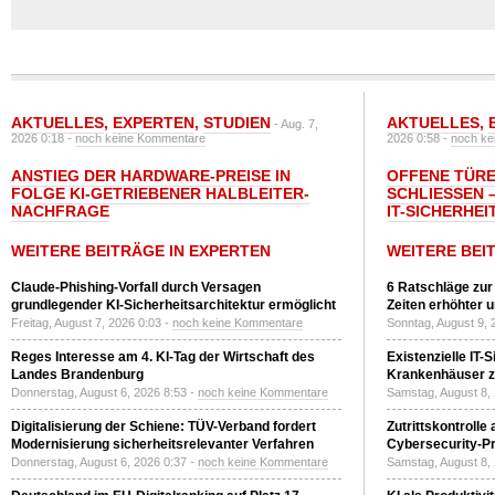
AKTUELLES
,
EXPERTEN
,
STUDIEN
AKTUELLES
,
- Aug. 7,
2026 0:18 -
noch keine Kommentare
2026 0:58 -
noch ke
ANSTIEG DER HARDWARE-PREISE IN
OFFENE TÜRE
FOLGE KI-GETRIEBENER HALBLEITER-
SCHLIESSEN –
NACHFRAGE
T-SICHERHEI
WEITERE BEITRÄGE IN EXPERTEN
WEITERE BEI
Claude-Phishing-Vorfall durch Versagen
6 Ratschläge zur
grundlegender KI-Sicherheitsarchitektur ermöglicht
Zeiten erhöhter 
Freitag, August 7, 2026 0:03 -
noch keine Kommentare
Sonntag, August 9, 
Reges Interesse am 4. KI-Tag der Wirtschaft des
Existenzielle IT-
Landes Brandenburg
Krankenhäuser zu
Donnerstag, August 6, 2026 8:53 -
noch keine Kommentare
Samstag, August 8,
Digitalisierung der Schiene: TÜV-Verband fordert
Zutrittskontrolle
Modernisierung sicherheitsrelevanter Verfahren
Cybersecurity-Pri
Donnerstag, August 6, 2026 0:37 -
noch keine Kommentare
Samstag, August 8,