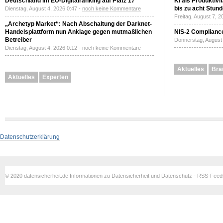
Deutschland im EU-Digitalranking auf Platz 17
KI als Produktivi
bis zu acht Stun
Dienstag, August 4, 2026 0:47 -
noch keine Kommentare
Freitag, August 7, 
„Archetyp Market“: Nach Abschaltung der Darknet-
Handelsplattform nun Anklage gegen mutmaßlichen
NIS-2 Compliance
Betreiber
Donnerstag, August 
Dienstag, August 4, 2026 0:12 -
noch keine Kommentare
Aktuelles
Bra
Aktuelles
Experten
Datenschutzerklärung
© 2020 datensicherheit.de Informationen zu Datensicherheit und Datenschutz - RSS-Fee