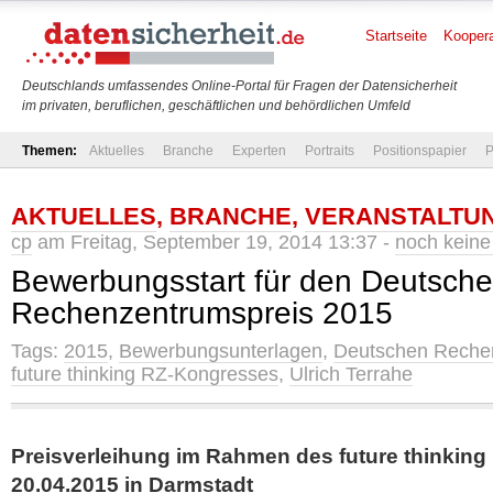
Startseite
Koopera
Deutschlands umfassendes Online-Portal für Fragen der Datensicherheit
im privaten, beruflichen, geschäftlichen und behördlichen Umfeld
Themen:
Aktuelles
Branche
Experten
Portraits
Positionspapier
P
AKTUELLES
,
BRANCHE
,
VERANSTALTU
cp
am Freitag, September 19, 2014 13:37 -
noch kein
Bewerbungsstart für den Deutsch
Rechenzentrumspreis 2015
Tags:
2015
,
Bewerbungsunterlagen
,
Deutschen Reche
future thinking RZ-Kongresses
,
Ulrich Terrahe
Preisverleihung im Rahmen des future thinkin
20.04.2015 in Darmstadt