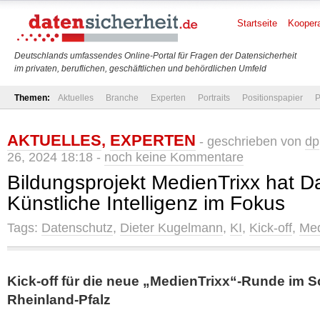
Startseite
Koopera
Deutschlands umfassendes Online-Portal für Fragen der Datensicherheit
im privaten, beruflichen, geschäftlichen und behördlichen Umfeld
Themen:
Aktuelles
Branche
Experten
Portraits
Positionspapier
P
AKTUELLES
,
EXPERTEN
- geschrieben von
dp
26, 2024 18:18 -
noch keine Kommentare
Bildungsprojekt MedienTrixx hat 
Künstliche Intelligenz im Fokus
Tags:
Datenschutz
,
Dieter Kugelmann
,
KI
,
Kick-off
,
Med
Kick-off für die neue „MedienTrixx“-Runde im S
Rheinland-Pfalz