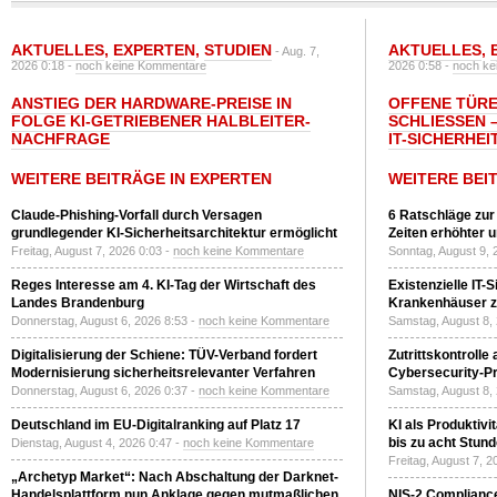
AKTUELLES
,
EXPERTEN
,
STUDIEN
AKTUELLES
,
- Aug. 7,
2026 0:18 -
noch keine Kommentare
2026 0:58 -
noch ke
ANSTIEG DER HARDWARE-PREISE IN
OFFENE TÜRE
FOLGE KI-GETRIEBENER HALBLEITER-
SCHLIESSEN –
NACHFRAGE
T-SICHERHEI
WEITERE BEITRÄGE IN EXPERTEN
WEITERE BEI
Claude-Phishing-Vorfall durch Versagen
6 Ratschläge zur
grundlegender KI-Sicherheitsarchitektur ermöglicht
Zeiten erhöhter 
Freitag, August 7, 2026 0:03 -
noch keine Kommentare
Sonntag, August 9, 
Reges Interesse am 4. KI-Tag der Wirtschaft des
Existenzielle IT-
Landes Brandenburg
Krankenhäuser zu
Donnerstag, August 6, 2026 8:53 -
noch keine Kommentare
Samstag, August 8,
Digitalisierung der Schiene: TÜV-Verband fordert
Zutrittskontrolle
Modernisierung sicherheitsrelevanter Verfahren
Cybersecurity-Pri
Donnerstag, August 6, 2026 0:37 -
noch keine Kommentare
Samstag, August 8,
Deutschland im EU-Digitalranking auf Platz 17
KI als Produktivi
bis zu acht Stun
Dienstag, August 4, 2026 0:47 -
noch keine Kommentare
Freitag, August 7, 
„Archetyp Market“: Nach Abschaltung der Darknet-
Handelsplattform nun Anklage gegen mutmaßlichen
NIS-2 Compliance