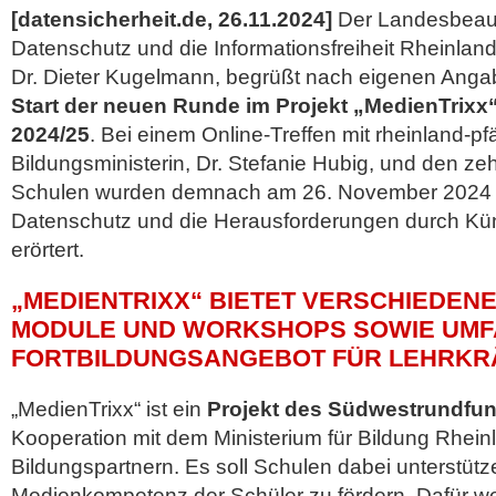
[datensicherheit.de, 26.11.2024]
Der Landesbeauf
Datenschutz und die Informationsfreiheit Rheinland-
Dr. Dieter Kugelmann, begrüßt nach eigenen Ang
Start der neuen Runde im Projekt „MedienTrixx“
2024/25
. Bei einem Online-Treffen mit rheinland-pf
Bildungsministerin, Dr. Stefanie Hubig, und den z
Schulen wurden demnach am 26. November 2024 
Datenschutz und die Herausforderungen durch
Kün
erörtert.
„MEDIENTRIXX“ BIETET VERSCHIEDEN
MODULE UND WORKSHOPS SOWIE UMF
FORTBILDUNGSANGEBOT FÜR LEHRKR
„MedienTrixx“ ist ein
Projekt des Südwestrundfu
Kooperation mit dem Ministerium für Bildung Rhein
Bildungspartnern. Es soll Schulen dabei unterstütz
Medienkompetenz der Schüler zu fördern. Dafür 