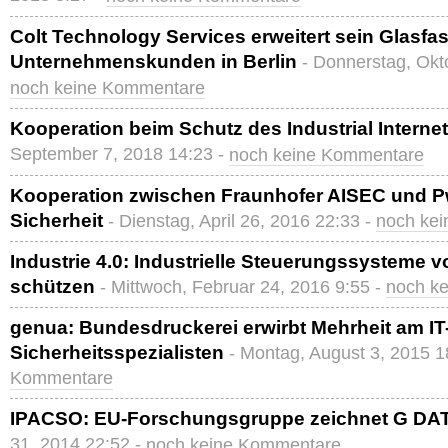
Colt Technology Services erweitert sein Glasfa
Unternehmenskunden in Berlin
- Donnerstag, Okt
noch keine Kommentare
Kooperation beim Schutz des Industrial Internet
September 7, 2018 14:23 -
noch keine Kommentare
Kooperation zwischen Fraunhofer AISEC und P
Sicherheit
- Dienstag, April 26, 2016 22:33 -
noch ke
Industrie 4.0: Industrielle Steuerungssysteme 
schützen
- Mittwoch, Februar 24, 2016 9:55 -
noch k
genua: Bundesdruckerei erwirbt Mehrheit am IT
Sicherheitsspezialisten
- Montag, August 3, 2015 1
Kommentare
IPACSO: EU-Forschungsgruppe zeichnet G DA
31, 2014 22:52 -
noch keine Kommentare