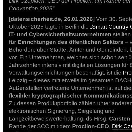
Dirk Czepluch, CEO der Procilon, am Rande der
Convention 2025“
[datensicherheit.de, 26.01.2026]
Vom 30. Septe
Oktober 2025 tagte in Berlin die
„Smart Country 
IT- und Cybersicherheitsunternehmen
stellten
für Einrichtungen des öffentlichen Sektors
– v
Behörden, über Städte, Ämter und Gemeinden, b
vor. Ein Unternehmen, welches sich schon seit ü
Jahrzehnten intensiv mit digitalen Lösungen für ö
Verwaltungseinrichtungen beschäftigt, ist die
Pro
Leipzig – dieses mittlerweile im gesamten DAC
Außenstellen vertretene Unternehmen ist auf di
flexibler kryptographischer Kommunikations
Zu dessen Produktportfolio zählen unter ander
elektronischen Signierung, Siegelung und
Langzeitbeweiswerterhaltung. ds-Hrsg.
Carsten
Rande der SCC mit dem
Procilon-CEO
,
Dirk Cz