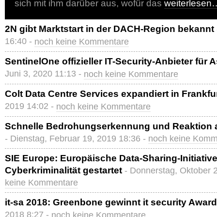
sich mit ihm darüber aus, wofür das
weiterlesen
2N gibt Marktstart in der DACH-Region bekannt
16:40 -
noch keine Kommentare
SentinelOne offizieller IT-Security-Anbieter für 
Juni 3, 2020 11:13 -
noch keine Kommentare
Colt Data Centre Services expandiert in Frankfu
2019 14:02 -
noch keine Kommentare
Schnelle Bedrohungserkennung und Reaktion au
- Dienstag, Februar 19, 2019 18:36 -
noch keine Komm
SIE Europe: Europäische Data-Sharing-Initiati
Cyberkriminalität gestartet
- Donnerstag, Oktober 
keine Kommentare
it-sa 2018: Greenbone gewinnt it security Award
2018 8:27 -
noch keine Kommentare