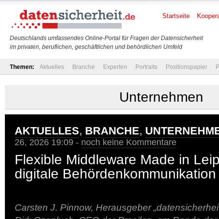
Startseite
Koopera
Deutschlands umfassendes Online-Portal für Fragen der Datensicherheit
im privaten, beruflichen, geschäftlichen und behördlichen Umfeld
Themen:
Aktuelles
Branche
Experten
Portraits
Positionspapier
P
Unternehmen
AKTUELLES
,
BRANCHE
,
UNTERNEHM
26, 2026 19:09 -
noch keine Kommentare
Flexible Middleware Made in Leip
digitale Behördenkommunikation 
Carsten J. Pinnow, Herausgeber „datensicherheit.