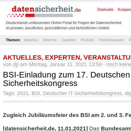
Startseite
Koopera
Deutschlands umfassendes Online-Portal für Fragen der Datensicherheit
im privaten, beruflichen, geschäftlichen und behördlichen Umfeld
Themen:
Aktuelles
Branche
Experten
Portraits
Positionspapier
P
AKTUELLES
,
EXPERTEN
,
VERANSTALT
von
dp
am Montag, Januar 11, 2021 13:59 -
noch kein
BSI-Einladung zum 17. Deutschen 
Sicherheitskongress
Tags:
2021
,
BSI
,
Deutscher IT-Sicherheitskongress
,
dig
Zugleich Jubiläumsfeier des BSI am 2. und 3. F
[datensicherheit.de, 11.01.2021]
Das
Bundesamt 