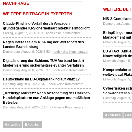
NACHFRAGE
WEITERE BEI
WEITERE BEITRÄGE IN EXPERTEN
NIS-2-Compliance
Claude-Phishing-Vorfall durch Versagen
Donnerstag, August 
grundlegender KI-Sicherheitsarchitektur ermöglicht
ElringKlinger mod
Freitag, August 7, 2026 0:03 -
noch keine Kommentare
Management mit 
Reges Interesse am 4. KI-Tag der Wirtschaft des
Mittwoch, August 5,
Landes Brandenburg
EU AI Act: Aktuel
Donnerstag, August 6, 2026 8:53 -
noch keine Kommentare
Notwendigkeit de
Digitalisierung der Schiene: TÜV-Verband fordert
Mittwoch, August 5,
Modernisierung sicherheitsrelevanter Verfahren
Kompromittierte
Donnerstag, August 6, 2026 0:37 -
noch keine Kommentare
weltweit auf Plat
Deutschland im EU-Digitalranking auf Platz 17
Mittwoch, August 5,
Dienstag, August 4, 2026 0:47 -
noch keine Kommentare
Cyberrisiken sch
„Archetyp Market“: Nach Abschaltung der Darknet-
Schwachstellen i
Handelsplattform nun Anklage gegen mutmaßlichen
Dienstag, August 4,
Betreiber
Dienstag, August 4, 2026 0:12 -
noch keine Kommentare
Aktuelles
Bra
Aktuelles
Experten