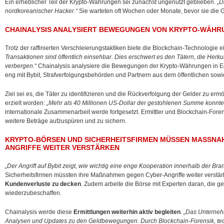
Ein erheblicher Teil der Krypto-Währungen sei zunächst ungenutzt geblieben.
„D
nordkoreanischer Hacker.“
Sie warteten oft Wochen oder Monate, bevor sie die 
CHAINALYSIS ANALYSIERT BEWEGUNGEN VON KRYPTO-WÄHRU
Trotz der raffinierten Verschleierungstaktiken biete die Blockchain-Technologie 
Transaktionen sind öffentlich einsehbar. Dies erschwert es den Tätern, die Herk
verbergen.“
Chainalysis analysiere die Bewegungen der Krypto-Währungen in Ec
eng mit Bybit, Strafverfolgungsbehörden und Partnern aus dem öffentlichen sow
Ziel sei es, die Täter zu identifizieren und die Rückverfolgung der Gelder zu erm
erzielt worden:
„Mehr als 40 Millionen US-Dollar der gestohlenen Summe konnte
internationale Zusammenarbeit werde fortgesetzt. Ermittler und Blockchain-Forens
weitere Beträge aufzuspüren und zu sichern.
KRYPTO-BÖRSEN UND SICHERHEITSFIRMEN MÜSSEN MASSNAH
NGRIFFE WEITER VERSTÄRKEN
„Der Angriff auf Bybit zeigt, wie wichtig eine enge Kooperation innerhalb der Bran
Sicherheitsfirmen müssten ihre Maßnahmen gegen Cyber-Angriffe weiter verstärke
Kundenverluste zu decken
. Zudem arbeite die Börse mit Experten daran, die
wiederzubeschaffen.
Chainalysis werde diese
Ermittlungen weiterhin aktiv begleiten
.
„Das Unternehme
Analysen und Updates zu den Geldbewegungen. Durch Blockchain-Forensik, te