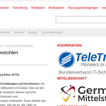
tionen
Vorstellung
Redaktion
Mediadaten
Nutzungsbedingungen
Im
rodukte
Service
Studien
Veranstaltungen
KOOPERATION
:16 -
noch keine Kommentare
gestohlen
ng Ether (ETH)
MITGLIEDSCHAFT
e
Ermittlungen auf Hochtouren
: Am
Milliarden US-Dollar. Dies sei der
te Analysen weisen auf eine
n-Analysen und
ungen unterstützt. Dazu arbeite das
n. Ziel sei es, die Täter zu