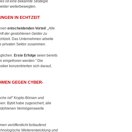
ies ist eine bekannte Strategie
Gelder weiterbewegten.
NGEN IN ECHTZEIT
einen
entscheidenden Vorteil
:
„Alle
unft der gestohlenen Gelder zu
htzeit. Das Unternehmen arbeite
ie privaten Sektor zusammen.
öglichen.
Erste Erfolge
seien bereits
n eingefroren werden.“
Die
iker konzentrierten sich darauf,
MEN GEGEN CYBER-A
che ist!“
Krypto-Börsen und
n. Bybit habe zugesichert, alle
 gestohlenen Vermögenswerte
n veröffentlicht fortlaufend
chnologische Weiterentwicklung und