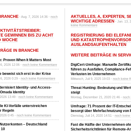
BRANCHE
AKTUELLES
,
A
,
EXPERTEN
,
S
- Aug. 7, 2026 14:36 -
noch
WICHTIGE ADRESSEN
- Jan. 13, 
keine Kommentare
UKTIVITÄTSTREIBER:
E GEWINNEN BIS ZU ACHT
REGISTRIERUNG BEI ELEFAND
O WOCHE
UND KATASTROPHENVORSOR
AUSLANDSAUFENTHALTEN
TRÄGE IN BRANCHE
WEITERE BEITRÄGE IN SERVI
: Proven When It Matters Most
DigiCert-Umfrage: Manuelle Zertifi
6, 2026 12:06 -
noch keine Kommentare
führen zu Ausfällen, Compliance-Fe
 beweist sich erst in der Krise
Verlusten im Unternehmen
6, 2026 0:29 -
noch keine Kommentare
Mittwoch, Juli 9, 2025 19:03 -
noch keine 
ernisiert Identity- und Access-
Threat Hunting: Bedeutung und Wer
Omada Identity
steigt
 2026 13:49 -
noch keine Kommentare
Montag, Dezember 21, 2020 21:46 -
noch
le KI-Vorfälle unterstreichen
Umfrage: 71 Prozent der IT-Entsche
r Regeln
besorgt über Mehrfachnutzung von
 2026 0:45 -
noch keine Kommentare
Dienstag, Juli 14, 2020 14:51 -
noch kein
 Nutzerkonten – Deutschland
Fast die Hälfte der Unternehmen oh
z 10
Sicherheitsrichtlinien für Remote-Ar