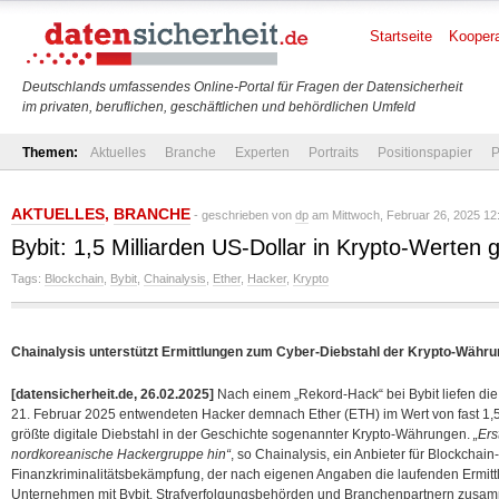
Startseite
Koopera
Deutschlands umfassendes Online-Portal für Fragen der Datensicherheit
im privaten, beruflichen, geschäftlichen und behördlichen Umfeld
Themen:
Aktuelles
Branche
Experten
Portraits
Positionspapier
P
AKTUELLES
,
BRANCHE
- geschrieben von
dp
am Mittwoch, Februar 26, 2025 12
Bybit: 1,5 Milliarden US-Dollar in Krypto-Werten 
Tags:
Blockchain
,
Bybit
,
Chainalysis
,
Ether
,
Hacker
,
Krypto
Chainalysis unterstützt Ermittlungen zum Cyber-Diebstahl der Krypto-Währu
[datensicherheit.de, 26.02.2025]
Nach einem „Rekord-Hack“ bei Bybit liefen di
21. Februar 2025 entwendeten Hacker demnach Ether (ETH) im Wert von fast 1,5 
größte digitale Diebstahl in der Geschichte sogenannter Krypto-Währungen.
„Ers
nordkoreanische Hackergruppe hin“
, so Chainalysis, ein Anbieter für Blockchai
Finanzkriminalitätsbekämpfung, der nach eigenen Angaben die laufenden Ermittl
Unternehmen mit Bybit, Strafverfolgungsbehörden und Branchenpartnern zusamme