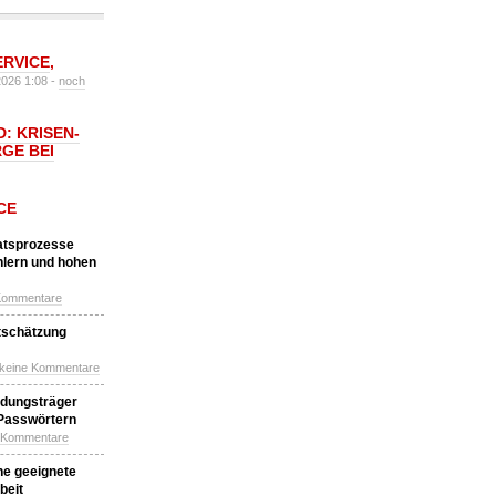
ERVICE
,
2026 1:08 -
noch
: KRISEN-
GE BEI
CE
katsprozesse
hlern und hohen
Kommentare
tschätzung
 keine Kommentare
idungsträger
 Passwörtern
e Kommentare
ne geeignete
beit