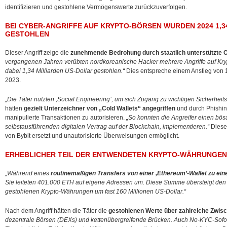
identifizieren und
gestohlene Vermögenswerte zurückzuverfolgen.
BEI CYBER-ANGRIFFE AUF KRYPTO-BÖRSEN WURDEN 2024 1,3
GESTOHLEN
Dieser Angriff zeige die
zunehmende Bedrohung durch staatlich unterstützte C
vergangenen Jahren verübten nordkoreanische Hacker mehrere Angriffe auf Kry
dabei 1,34 Milliarden US-Dollar gestohlen.“
Dies entspreche einem Anstieg von 1
2023.
„Die Täter nutzten ,Social Engineering’, um sich Zugang zu wichtigen Sicherhei
hätten
gezielt Unterzeichner von „Cold Wallets“ angegriffen
und durch Phishin
manipulierte Transaktionen zu autorisieren.
„So konnten die Angreifer einen bösa
selbstausführenden digitalen Vertrag auf der Blockchain, implementieren.“
Diese
von Bybit ersetzt und unautorisierte Überweisungen ermöglicht.
ERHEBLICHER TEIL DER ENTWENDETEN KRYPTO-WÄHRUNGE
„Während eines
routinemäßigen Transfers von einer ,Ethereum’-Wallet zu eine
Sie leiteten 401.000 ETH auf eigene Adressen um. Diese Summe übersteigt den
gestohlenen Krypto-Währungen um fast 160 Millionen US-Dollar.“
Nach dem Angriff hätten die Täter die
gestohlenen Werte über zahlreiche Zwisc
dezentrale Börsen (DEXs) und kettenübergreifende Brücken. Auch No-KYC-Sofo