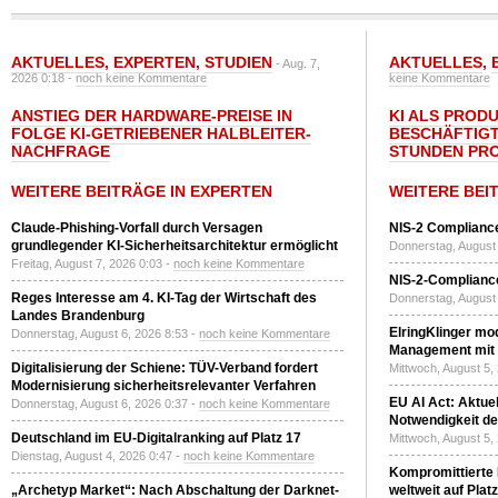
AKTUELLES
,
EXPERTEN
,
STUDIEN
AKTUELLES
,
- Aug. 7,
2026 0:18 -
noch keine Kommentare
keine Kommentare
ANSTIEG DER HARDWARE-PREISE IN
KI ALS PROD
FOLGE KI-GETRIEBENER HALBLEITER-
BESCHÄFTIGT
NACHFRAGE
STUNDEN PR
WEITERE BEITRÄGE IN EXPERTEN
WEITERE BEI
Claude-Phishing-Vorfall durch Versagen
NIS-2 Compliance
grundlegender KI-Sicherheitsarchitektur ermöglicht
Donnerstag, August 
Freitag, August 7, 2026 0:03 -
noch keine Kommentare
NIS-2-Compliance
Reges Interesse am 4. KI-Tag der Wirtschaft des
Donnerstag, August 
Landes Brandenburg
ElringKlinger mod
Donnerstag, August 6, 2026 8:53 -
noch keine Kommentare
Management mit 
Digitalisierung der Schiene: TÜV-Verband fordert
Mittwoch, August 5,
Modernisierung sicherheitsrelevanter Verfahren
EU AI Act: Aktuel
Donnerstag, August 6, 2026 0:37 -
noch keine Kommentare
Notwendigkeit de
Deutschland im EU-Digitalranking auf Platz 17
Mittwoch, August 5,
Dienstag, August 4, 2026 0:47 -
noch keine Kommentare
Kompromittierte
„Archetyp Market“: Nach Abschaltung der Darknet-
weltweit auf Plat