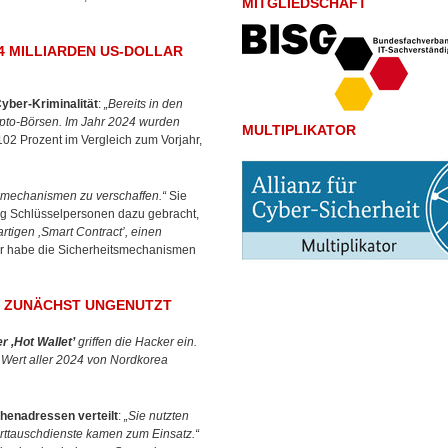
MITGLIEDSCHAFT
4 MILLIARDEN US-DOLLAR
yber-Kriminalität
:
„Bereits in den
pto-Börsen. Im Jahr 2024 wurden
MULTIPLIKATOR
02 Prozent im Vergleich zum Vorjahr,
tsmechanismen zu verschaffen.“
Sie
g Schlüsselpersonen dazu gebracht,
rtigen ,Smart Contract’, einen
r habe die Sicherheitsmechanismen
N ZUNÄCHST UNGENUTZT
r ,Hot Wallet’
griffen die Hacker ein.
 Wert aller 2024 von Nordkorea
henadressen verteilt
:
„Sie nutzten
rttauschdienste kamen zum Einsatz.“