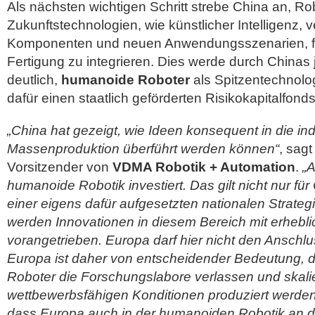
Als nächsten wichtigen Schritt strebe China an, Ro
Zukunftstechnologien, wie künstlicher Intelligenz, 
Komponenten und neuen Anwendungsszenarien, für 
Fertigung zu integrieren. Dies werde durch Chinas j
deutlich,
humanoide Roboter
als Spitzentechnolog
dafür einen staatlich geförderten Risikokapitalfonds
„China hat gezeigt, wie Ideen konsequent in die indu
Massenproduktion überführt werden können“
, sag
Vorsitzender von
VDMA Robotik + Automation
.
„A
humanoide Robotik investiert. Das gilt nicht nur fü
einer eigens dafür aufgesetzten nationalen Strate
werden Innovationen in diesem Bereich mit erhebli
vorangetrieben. Europa darf hier nicht den Anschlus
Europa ist daher von entscheidender Bedeutung,
Roboter die Forschungslabore verlassen und skali
wettbewerbsfähigen Konditionen produziert werden
dass Europa auch in der humanoiden Robotik an der 