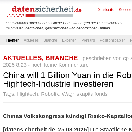
Startseite
Koopera
Deutschlands umfassendes Online-Portal für Fragen der Datensicherheit
im privaten, beruflichen, geschäftlichen und behördlichen Umfeld
Themen:
Aktuelles
Branche
Experten
Portraits
Positionspapier
P
AKTUELLES
,
BRANCHE
- geschrieben von
cp
a
2025 8:23 -
noch keine Kommentare
China will 1 Billion Yuan in die Rob
Hightech-Industrie investieren
Tags:
Hightech
,
Robotik
,
Wagniskapitalfonds
Chinas Volkskongress kündigt Risiko-Kapitalf
[datensicherheit.de, 25.03.2025]
Die
Staatliche 