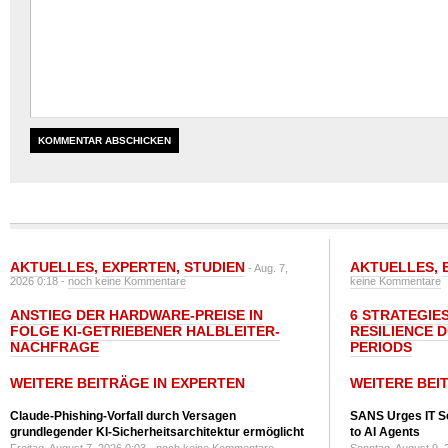
AKTUELLES
,
EXPERTEN
,
STUDIEN
AKTUELLES
,
- Aug. 7,
2026 0:18 -
noch keine Kommentare
keine Kommentare
ANSTIEG DER HARDWARE-PREISE IN
6 STRATEGIE
FOLGE KI-GETRIEBENER HALBLEITER-
RESILIENCE 
NACHFRAGE
PERIODS
WEITERE BEITRÄGE IN EXPERTEN
WEITERE BEI
Claude-Phishing-Vorfall durch Versagen
SANS Urges IT S
grundlegender KI-Sicherheitsarchitektur ermöglicht
to AI Agents