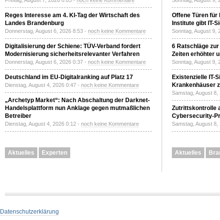
Freitag, August 7, 2026 0:03 -
noch keine Kommentare
Sonntag, August 9, 
Reges Interesse am 4. KI-Tag der Wirtschaft des
Offene Türen für
Landes Brandenburg
Institute gibt I
Donnerstag, August 6, 2026 8:53 -
noch keine Kommentare
Sonntag, August 9, 
Digitalisierung der Schiene: TÜV-Verband fordert
6 Ratschläge zur
Modernisierung sicherheitsrelevanter Verfahren
Zeiten erhöhter 
Donnerstag, August 6, 2026 0:37 -
noch keine Kommentare
Sonntag, August 9, 
Deutschland im EU-Digitalranking auf Platz 17
Existenzielle IT-
Krankenhäuser zu
Dienstag, August 4, 2026 0:47 -
noch keine Kommentare
Samstag, August 8,
„Archetyp Market“: Nach Abschaltung der Darknet-
Handelsplattform nun Anklage gegen mutmaßlichen
Zutrittskontrolle
Betreiber
Cybersecurity-Pri
Dienstag, August 4, 2026 0:12 -
noch keine Kommentare
Samstag, August 8,
Aktuelles
Experten
Aktuelles
Bra
Datenschutzerklärung