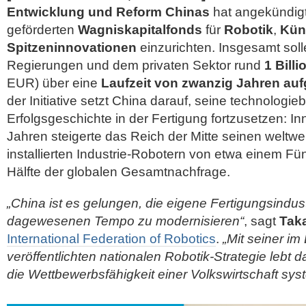
Entwicklung und Reform Chinas
hat angekündigt,
geförderten
Wagniskapitalfonds
für
Robotik
,
Küns
Spitzeninnovationen
einzurichten. Insgesamt soll
Regierungen und dem privaten Sektor rund
1 Bill
EUR) über eine
Laufzeit von zwanzig Jahren au
der Initiative setzt China darauf, seine technologie
Erfolgsgeschichte in der Fertigung
fortzusetzen: I
Jahren steigerte das Reich der Mitte seinen weltwei
installierten Industrie-Robotern von etwa einem Fün
Hälfte der globalen Gesamtnachfrage.
„China ist es gelungen, die eigene Fertigungsindus
dagewesenen Tempo zu modernisieren“
, sagt
Taka
International Federation of Robotics
.
„Mit seiner i
veröffentlichten nationalen Robotik-Strategie lebt d
die Wettbewerbsfähigkeit einer Volkswirtschaft syst