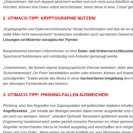
„Unternehmen, die sich doppelt absichern wollen und sich nicht ausschließlich a
möchten, können ihre Daten selbst verschlüsseln, bevor diese in eine ,Cloud’ ge
2. UTIMACO-TIPP: KRYPTOGRAPHIE NUTZEN!
„Kryptographie und Datenverschlüsselung“
klinge hochkomplex und das sei es a
sollte KMU nicht verunsichern!“
Inzwischen existierten auch auf diesem Gebiet l
Lösungen zertifizierter europäischer Partner
.
Beispielsweise könnten Unternehmen so eine
Datei- und Ordnerverschlüsselu
Speicherort funktioniere und vollständig vom Anbieter gemanagt werde.
„Unternehmen, die bereits eigene kryptographische Dienste betreiben, dafür ab
Sicherheitsmodul ,On-Prem’ bereitstellen wollen oder können, können auf Ange
zurückgreifen.“
Dabei werde das Modul in einer
hochsicheren Umgebung
des An
der alleinigen Fernkontrolle des Nutzers.
3. UTIMACO-TIPP: PHISHING-FALLEN AUSWEICHEN!
Phishing, also das Abgreifen von Zugangsdaten mit gefälschten digitalen Inhalte
Angriffsvektor
.
„Die Inhalte der Betrüger werden dabei immer ausgefeilter und 
als noch vor wenigen Jahren“
, erläutert Gerhardt. Besonders gefährlich werde e
Engineering’ kombiniert wird, wobei gezielt einzelne Personen ins Visier geno
Angreifer recherchierten hierzu im Vorfeld ausgiebig und verschafften sich möglich
Firma und zum Opfer.
„Meist geben sie akute Notfälle vor, was Mitarbeiter imme