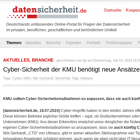
Startseite
Koopera
Deutschlands umfassendes Online-Portal für Fragen der Datensicherheit
im privaten, beruflichen, geschäftlichen und behördlichen Umfeld
Themen:
Aktuelles
Branche
Experten
Portraits
Positionspapier
P
AKTUELLES
,
BRANCHE
- geschrieben von
dp
am Donnerstag, Juli 18, 2024 19:2
Cyber-Sicherheit der KMU benötigt neue Ansätze
Tags:
Cyber
,
KMU
,
Nils Gerhardt
,
Sicherheit
,
Tipp
,
Utimaco
KMU sollten Cyber-Sicherheitsmaßnahmen so anpassen, dass sie auch künfti
[datensicherheit.de, 18.07.2024]
Cyber-Angriffe haben in den letzten Jahren of
Diese können Betriebe jeglicher Größe treffen – egal, ob Großunternehmen oder 
Unternehmen (KMU). Aus dieser Erkenntnis erwächst umso dringlicher die Notwen
eigenen Cyber-Sicherheitsmaßnahmen so anzupassen, dass sie
auch künftig C
Nils Gerhardt, „CTO“ von Utimaco, gibt in seiner aktuellen Stellungnahme vier T
innovativen Angeboten schützen können, auch wenn sie eben nicht über
IT-Secu