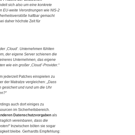
ndelt sich also um eine konkrete
en EU-weite Verordnungen wie NIS-2
herheitsverstöße haftbar gemacht
ei daher höchste Zeit für
der ,Cloud’. Unternehmen fühlten
um, der eigene Server schienen die
n kleineres Unternehmen, das eigene
ten wie ein großer ,Cloud’-Provider.“
m jederzeit Patches einspielen zu
ter der Matratze vergleichen:
„Dass
ch gesichert und rund um die Uhr
en?“
rdings auch dort einiges zu
sourcen im Sicherheitsbereich.
anderen Datenschutzvorgaben
als
traglich vereinbaren, dass die
sten!“
Inzwischen böten sie sogar
gkeit bleibe. Gerhardts Empfehlung: