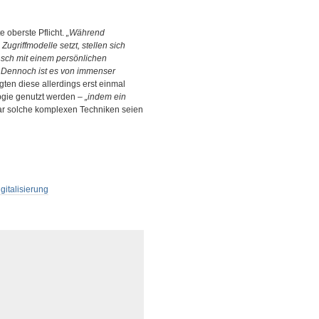
 oberste Pflicht.
„Während
Zugriffmodelle setzt, stellen sich
nsch mit einem persönlichen
nn. Dennoch ist es von immenser
gten diese allerdings erst einmal
pgie genutzt werden –
„indem ein
ar solche komplexen Techniken seien
gitalisierung