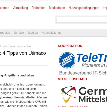
tionen
Vorstellung
Redaktion
Mediadaten
Nutzungsbedingungen
Im
rodukte
Service
Studien
Veranstaltungen
KOOPERATION
0 -
noch keine Kommentare
: 4 Tipps von Utimaco
g -Angriffen standhalten
MITGLIEDSCHAFT
fensichtlich drastisch zugenommen.
kleine und mittelständische
digkeit gezielt zu handeln und die
yber-Angriffen standhalten
können.
ipps, wie sich insbesondere KMU mit
rity-Experten in den eigenen Reihen