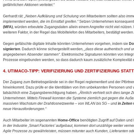
gefährlichen Aktionen verleitet.“
Gerhardt rät:
„Neben Aufklärung und Schulung von Mitarbeitern sollten also im
implementiert werden, die im Ernstfall greifen.“
Setzen Unternehmen konsequent
(MFA)
, würden erbeutete Zugangsdaten allein einem Angreifer nicht viel nütze
weiteren Faktor, in der Regel das Mobiltelefon des Mitarbeiters, bestätigt werden.
Gegen gefälschte digitale Inhalte könnten Unternehmen vorgehen, indem sie
Do
signierten
. Dadurch könne sichergestellt werden,
„dass diese authentisch und un
angegebenen Absender stammen“
. Elektronische Signaturen könnten von Integr
Prozesse eingebunden werden, so dass dadurch kaum zusätzliche Komplexität e
4. UTIMACO-TIPP: VERIFIZIERUNG UND ZERTIFIZIERUNG STA
Der Zugang zum Betriebsgelände sei in der Regel reglementiert und der Pförtn
hineinkommt. Dazu prüfe er die Identitäten von ihm unbekannten Personen und ver
tatsächlich eine Zugangsberechtigung haben.
„Ähnlich verhielt sich dies lange
Unternehmen. Mittels Firewall konnten die Systeme ziemlich gut gegen die Auße
massiven Wachstum der Drahtlosnetzwerke – von WLAN bis 5G – und
in Zeiten 
neue Herausforderungen.“
Auch Mitarbeiter im sogenannten
Home-Office
benötigten Zugriff auf Daten un
in der Industrie ,Smart Factories’ aufgebaut, kommen dort unzählige weiter ver
Agile Prozesse zu gewährleisten, müssen mitunter auch Kunden, Lieferanten oder