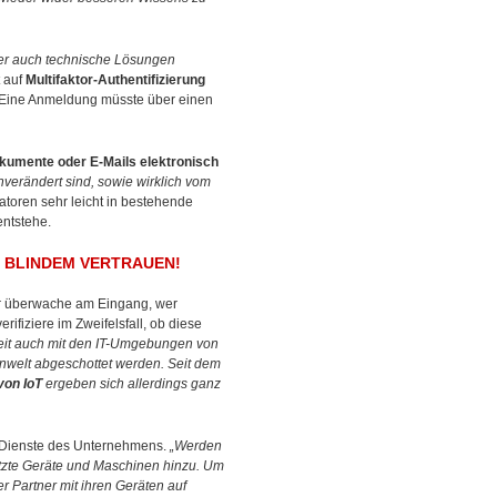
mer auch technische Lösungen
 auf
Multifaktor-Authentifizierung
n. Eine Anmeldung müsste über einen
kumente oder E-Mails elektronisch
verändert sind, sowie wirklich vom
atoren sehr leicht in bestehende
ntstehe.
TT BLINDEM VERTRAUEN!
er überwache am Eingang, wer
ifiziere im Zweifelsfall, ob diese
 Zeit auch mit den IT-Umgebungen von
nwelt abgeschottet werden. Seit dem
von IoT
ergeben sich allerdings ganz
d Dienste des Unternehmens.
„Werden
netzte Geräte und Maschinen hinzu. Um
 Partner mit ihren Geräten auf