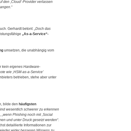
uf den ,Cloud’-Provider verlassen
langen.“
uch. Gerhardt betont:
„Doch das
eistungsfähige
„As-a-Service“-
ng
umsetzen, die unabhängig vom
er kein eigenes Hardware-
bote wie ,HSM-as-a-Service’
bieters betrieben, stehe aber unter
n, bilde den
häufigsten
sind wesentlich schwerer zu erkennen
s,
„wenn Phishing noch mit ,Social
mmen und unter Druck gesetzt werden“
.
st detaillierte Informationen zur
r wieder wider besseren Wissens zu