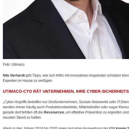
Foto: Utimaco
Nils Gerhardt
gibt Tipps, wie sich KMU mit innovativen Angeboten schützen könn
Experten im Hause zu verfügen
UTIMACO-CTO RÄT UNTERNEHMEN, IHRE CYBER-SICHERHEIT
„Cyber-Angriffe betreffen nur Großunternehmen, Soziale Netzwerke oder IT-Dienst
werden immer häufig auch Produktionsbetriebe, Mittelständler oder sogar Kleinu
gerade dort fehlten oft die
Ressourcen
, um effektive Prävention zu ergreifen un
neusten Stand zu halten.
Allein in den Jahren 2018 bis 2020 seien laut einer Auswertung der KfW
knapp 3