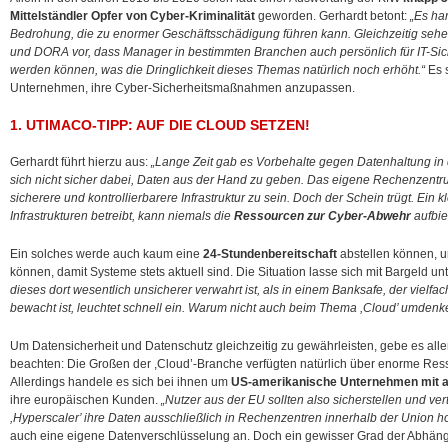
Mittelständler Opfer von Cyber-Kriminalität
geworden. Gerhardt betont:
„Es ha
Bedrohung, die zu enormer Geschäftsschädigung führen kann. Gleichzeitig seh
und DORA vor, dass Manager in bestimmten Branchen auch persönlich für IT-Sic
werden können, was die Dringlichkeit dieses Themas natürlich noch erhöht.“
Es s
Unternehmen, ihre Cyber-Sicherheitsmaßnahmen anzupassen.
1. UTIMACO-TIPP: AUF DIE CLOUD SETZEN!
Gerhardt führt hierzu aus:
„Lange Zeit gab es Vorbehalte gegen Datenhaltung in 
sich nicht sicher dabei, Daten aus der Hand zu geben. Das eigene Rechenzentr
sicherere und kontrollierbarere Infrastruktur zu sein. Doch der Schein trügt. Ei
Infrastrukturen betreibt, kann niemals die
Ressourcen zur Cyber-Abwehr
aufbie
Ein solches werde auch kaum eine
24-Stundenbereitschaft
abstellen können, u
können, damit Systeme stets aktuell sind. Die Situation lasse sich mit Bargeld un
dieses dort wesentlich unsicherer verwahrt ist, als in einem Banksafe, der vielfa
bewacht ist, leuchtet schnell ein. Warum nicht auch beim Thema ,Cloud’ umdenk
Um Datensicherheit und Datenschutz gleichzeitig zu gewährleisten, gebe es alle
beachten: Die Großen der ,Cloud’-Branche verfügten natürlich über enorme Res
Allerdings handele es sich bei ihnen um
US-amerikanische Unternehmen mit 
ihre europäischen Kunden.
„Nutzer aus der EU sollten also sicherstellen und ver
,Hyperscaler’ ihre Daten ausschließlich in Rechenzentren innerhalb der Union ho
auch eine eigene Datenverschlüsselung an. Doch ein gewisser Grad der Abhängi