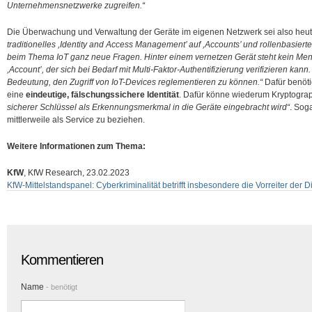
Unternehmensnetzwerke zugreifen.“
Die Überwachung und Verwaltung der Geräte im eigenen Netzwerk sei also heute
traditionelles ,Identity and Access Management’ auf ,Accounts’ und rollenbasierte 
beim Thema IoT ganz neue Fragen. Hinter einem vernetzen Gerät steht kein Me
,Account’, der sich bei Bedarf mit Multi-Faktor-Authentifizierung verifizieren ka
Bedeutung, den Zugriff von IoT-Devices reglementieren zu können.“
Dafür benöti
eine
eindeutige, fälschungssichere Identität
. Dafür könne wiederum Kryptogra
sicherer Schlüssel als Erkennungsmerkmal in die Geräte eingebracht wird“
. Sog
mittlerweile als Service zu beziehen.
Weitere Informationen zum Thema:
KfW
, KfW Research, 23.02.2023
KfW-Mittelstandspanel: Cyberkriminalität betrifft insbesondere die Vorreiter der Di
Kommentieren
Name
- benötigt