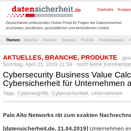
Startseite
Koopera
Deutschlands umfassendes Online-Portal für Fragen der Datensicherheit
im privaten, beruflichen, geschäftlichen und behördlichen Umfeld
Themen:
Aktuelles
Branche
Experten
Portraits
Positionspapier
P
AKTUELLES
,
BRANCHE
,
PRODUKTE
- ges
Sonntag, April 21, 2019 21:59 -
noch keine Kommenta
Cybersecurity Business Value Calcu
Cybersicherheit für Unternehmen 
Tags:
Cyberangriffe
,
Cybersicherheit
,
Unternehmen
Palo Alto Networks rät zum exakten Nachrechn
[datensicherheit.de, 21.04.2019]
Unternehmen in