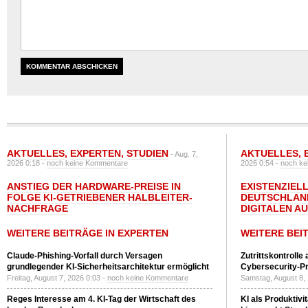
AKTUELLES
,
EXPERTEN
,
STUDIEN
AKTUELLES
,
- Aug. 7,
2026 0:18 -
noch keine Kommentare
2026 0:54 -
noch ke
ANSTIEG DER HARDWARE-PREISE IN
EXISTENZIELL
FOLGE KI-GETRIEBENER HALBLEITER-
DEUTSCHLAN
NACHFRAGE
DIGITALEN A
WEITERE BEITRÄGE IN EXPERTEN
WEITERE BEI
Claude-Phishing-Vorfall durch Versagen
Zutrittskontrolle
grundlegender KI-Sicherheitsarchitektur ermöglicht
Cybersecurity-Pri
Freitag, August 7, 2026 0:03 -
noch keine Kommentare
Samstag, August 8,
Reges Interesse am 4. KI-Tag der Wirtschaft des
KI als Produktivi