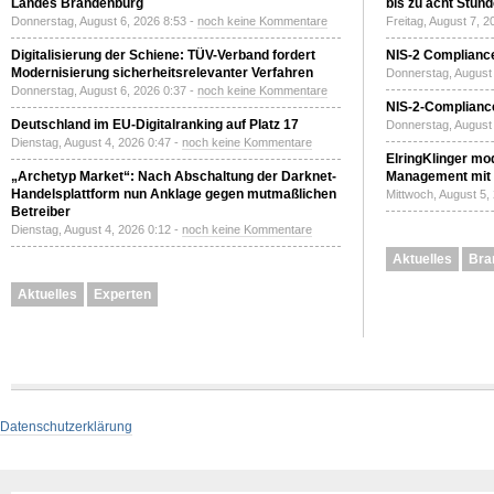
Landes Brandenburg
bis zu acht Stun
Donnerstag, August 6, 2026 8:53 -
noch keine Kommentare
Freitag, August 7, 
Digitalisierung der Schiene: TÜV-Verband fordert
NIS-2 Compliance
Modernisierung sicherheitsrelevanter Verfahren
Donnerstag, August 
Donnerstag, August 6, 2026 0:37 -
noch keine Kommentare
NIS-2-Compliance
Deutschland im EU-Digitalranking auf Platz 17
Donnerstag, August 
Dienstag, August 4, 2026 0:47 -
noch keine Kommentare
ElringKlinger mod
„Archetyp Market“: Nach Abschaltung der Darknet-
Management mit 
Handelsplattform nun Anklage gegen mutmaßlichen
Mittwoch, August 5,
Betreiber
Dienstag, August 4, 2026 0:12 -
noch keine Kommentare
Aktuelles
Bra
Aktuelles
Experten
Datenschutzerklärung