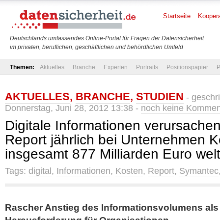
Startseite
Koopera
Deutschlands umfassendes Online-Portal für Fragen der Datensicherheit
im privaten, beruflichen, geschäftlichen und behördlichen Umfeld
Themen:
Aktuelles
Branche
Experten
Portraits
Positionspapier
P
AKTUELLES
,
BRANCHE
,
STUDIEN
- geschr
Donnerstag, Juni 28, 2012 13:38 -
noch keine Kommen
Digitale Informationen verursache
Report jährlich bei Unternehmen 
insgesamt 877 Milliarden Euro welt
Tags:
digital
,
Informationen
,
Kosten
,
Report
,
Symantec
Rascher Anstieg des Informationsvolumens als