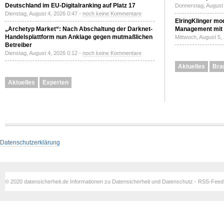
Deutschland im EU-Digitalranking auf Platz 17
Donnerstag, August 
Dienstag, August 4, 2026 0:47 -
noch keine Kommentare
ElringKlinger mod
„Archetyp Market“: Nach Abschaltung der Darknet-
Management mit 
Handelsplattform nun Anklage gegen mutmaßlichen
Mittwoch, August 5,
Betreiber
Dienstag, August 4, 2026 0:12 -
noch keine Kommentare
Aktuelles
Bra
Aktuelles
Experten
Datenschutzerklärung
© 2020 datensicherheit.de Informationen zu Datensicherheit und Datenschutz - RSS-Fee