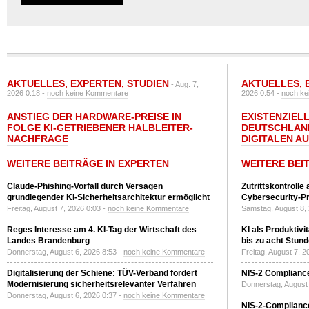
AKTUELLES
,
EXPERTEN
,
STUDIEN
AKTUELLES
,
- Aug. 7,
2026 0:18 -
noch keine Kommentare
2026 0:54 -
noch ke
ANSTIEG DER HARDWARE-PREISE IN
EXISTENZIELL
FOLGE KI-GETRIEBENER HALBLEITER-
DEUTSCHLAN
NACHFRAGE
DIGITALEN A
WEITERE BEITRÄGE IN EXPERTEN
WEITERE BEI
Claude-Phishing-Vorfall durch Versagen
Zutrittskontrolle
grundlegender KI-Sicherheitsarchitektur ermöglicht
Cybersecurity-Pri
Freitag, August 7, 2026 0:03 -
noch keine Kommentare
Samstag, August 8,
Reges Interesse am 4. KI-Tag der Wirtschaft des
KI als Produktivi
Landes Brandenburg
bis zu acht Stun
Donnerstag, August 6, 2026 8:53 -
noch keine Kommentare
Freitag, August 7, 
Digitalisierung der Schiene: TÜV-Verband fordert
NIS-2 Compliance
Modernisierung sicherheitsrelevanter Verfahren
Donnerstag, August 
Donnerstag, August 6, 2026 0:37 -
noch keine Kommentare
NIS-2-Compliance