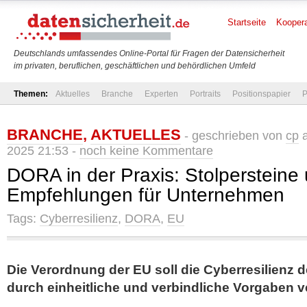
Startseite
Koopera
Deutschlands umfassendes Online-Portal für Fragen der Datensicherheit
im privaten, beruflichen, geschäftlichen und behördlichen Umfeld
Themen:
Aktuelles
Branche
Experten
Portraits
Positionspapier
P
BRANCHE
,
AKTUELLES
- geschrieben von
cp
a
2025 21:53 -
noch keine Kommentare
DORA in der Praxis: Stolpersteine
Empfehlungen für Unternehmen
Tags:
Cyberresilienz
,
DORA
,
EU
Die Verordnung der EU soll die Cyberresilienz 
durch einheitliche und verbindliche Vorgaben 