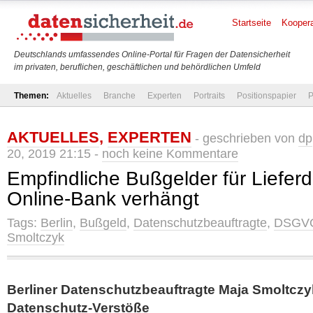
Startseite
Koopera
Deutschlands umfassendes Online-Portal für Fragen der Datensicherheit
im privaten, beruflichen, geschäftlichen und behördlichen Umfeld
Themen:
Aktuelles
Branche
Experten
Portraits
Positionspapier
P
AKTUELLES
,
EXPERTEN
- geschrieben von
dp
20, 2019 21:15 -
noch keine Kommentare
Empfindliche Bußgelder für Lieferd
Online-Bank verhängt
Tags:
Berlin
,
Bußgeld
,
Datenschutzbeauftragte
,
DSGV
Smoltczyk
Berliner Datenschutzbeauftragte Maja Smoltcz
Datenschutz-Verstöße