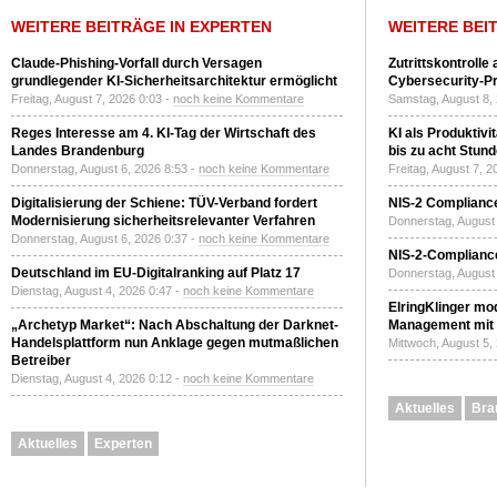
WEITERE BEITRÄGE IN EXPERTEN
WEITERE BEI
Claude-Phishing-Vorfall durch Versagen
Zutrittskontrolle
grundlegender KI-Sicherheitsarchitektur ermöglicht
Cybersecurity-Pri
Freitag, August 7, 2026 0:03 -
noch keine Kommentare
Samstag, August 8,
Reges Interesse am 4. KI-Tag der Wirtschaft des
KI als Produktivi
Landes Brandenburg
bis zu acht Stun
Donnerstag, August 6, 2026 8:53 -
noch keine Kommentare
Freitag, August 7, 
Digitalisierung der Schiene: TÜV-Verband fordert
NIS-2 Compliance
Modernisierung sicherheitsrelevanter Verfahren
Donnerstag, August 
Donnerstag, August 6, 2026 0:37 -
noch keine Kommentare
NIS-2-Compliance
Deutschland im EU-Digitalranking auf Platz 17
Donnerstag, August 
Dienstag, August 4, 2026 0:47 -
noch keine Kommentare
ElringKlinger mod
„Archetyp Market“: Nach Abschaltung der Darknet-
Management mit 
Handelsplattform nun Anklage gegen mutmaßlichen
Mittwoch, August 5,
Betreiber
Dienstag, August 4, 2026 0:12 -
noch keine Kommentare
Aktuelles
Bra
Aktuelles
Experten