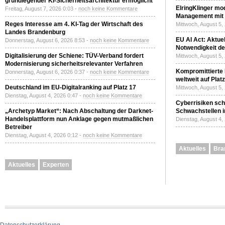
grundlegender KI-Sicherheitsarchitektur ermöglicht
ElringKlinger mod
Freitag, August 7, 2026 0:03 -
noch keine Kommentare
Management mit 
Reges Interesse am 4. KI-Tag der Wirtschaft des
Mittwoch, August 5,
Landes Brandenburg
EU AI Act: Aktuel
Donnerstag, August 6, 2026 8:53 -
noch keine Kommentare
Notwendigkeit de
Digitalisierung der Schiene: TÜV-Verband fordert
Mittwoch, August 5,
Modernisierung sicherheitsrelevanter Verfahren
Kompromittierte
Donnerstag, August 6, 2026 0:37 -
noch keine Kommentare
weltweit auf Plat
Deutschland im EU-Digitalranking auf Platz 17
Mittwoch, August 5,
Dienstag, August 4, 2026 0:47 -
noch keine Kommentare
Cyberrisiken sch
„Archetyp Market“: Nach Abschaltung der Darknet-
Schwachstellen i
Handelsplattform nun Anklage gegen mutmaßlichen
Dienstag, August 4,
Betreiber
Dienstag, August 4, 2026 0:12 -
noch keine Kommentare
Aktuelles
Bra
Aktuelles
Experten