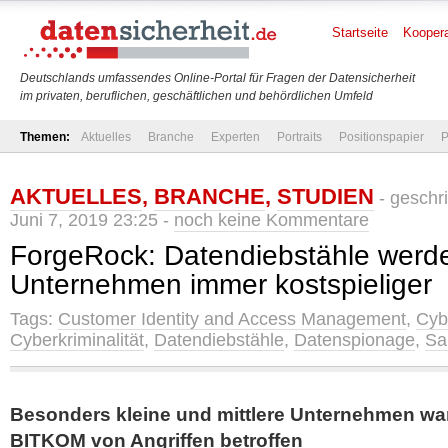
Startseite
Koopera
Deutschlands umfassendes Online-Portal für Fragen der Datensicherheit
im privaten, beruflichen, geschäftlichen und behördlichen Umfeld
Themen:
Aktuelles
Branche
Experten
Portraits
Positionspapier
P
AKTUELLES
,
BRANCHE
,
STUDIEN
- geschr
Juni 7, 2019 23:25 -
noch keine Kommentare
ForgeRock: Datendiebstähle werde
Unternehmen immer kostspieliger
Tags:
Customer Identity and Access Management
,
Cyb
Cyberkriminalität
,
Datendiebstähle
,
Datenspionage
,
Sa
Besonders kleine und mittlere Unternehmen w
BITKOM von Angriffen betroffen