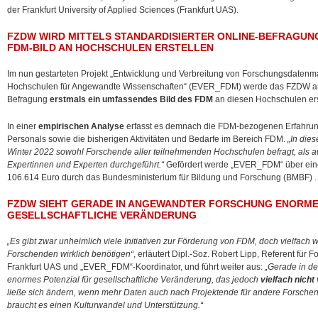
der Frankfurt University of
Applied Sciences (Frankfurt UAS).
FZDW WIRD MITTELS STANDARDISIERTER ONLINE-BEFRAGU
FDM-BILD AN HOCHSCHULEN ERSTELLEN
Im nun gestarteten Projekt „Entwicklung und Verbreitung von Forschungsdate
Hochschulen für Angewandte Wissenschaften“ (EVER_FDM) werde das FZDW anh
Befragung
erstmals ein umfassendes Bild des FDM
an diesen Hochschulen ers
In einer
empirischen Analyse
erfasst es demnach die FDM-bezogenen Erfahrun
Personals sowie die bisherigen Aktivitäten und Bedarfe im Bereich FDM.
„In di
Winter 2022 sowohl Forschende aller teilnehmenden Hochschulen befragt, als 
Expertinnen und Experten durchgeführt.“
Gefördert werde „EVER_FDM“ über eine
106.614 Euro durch das Bundesministerium für Bildung und Forschung (BMBF) .
FZDW SIEHT GERADE IN ANGEWANDTER FORSCHUNG ENORME
GESELLSCHAFTLICHE VERÄNDERUNG
„Es gibt zwar unheimlich viele Initiativen zur Förderung von FDM, doch vielfach 
Forschenden wirklich benötigen“
, erläutert Dipl.-Soz. Robert Lipp, Referent f
Frankfurt UAS und „EVER_FDM“-Koordinator, und führt weiter aus:
„Gerade in d
enormes Potenzial für gesellschaftliche Veränderung, das jedoch
vielfach nicht 
ließe sich ändern, wenn mehr Daten auch nach Projektende für andere Forschen
braucht es einen Kulturwandel und Unterstützung.“