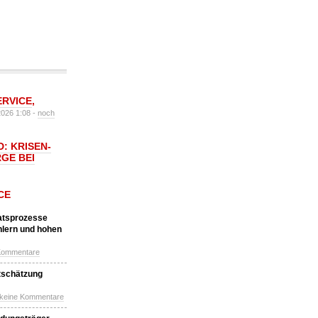
ERVICE
,
2026 1:08 -
noch
: KRISEN-
GE BEI
CE
katsprozesse
hlern und hohen
Kommentare
tschätzung
 keine Kommentare