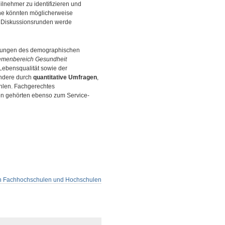
lnehmer zu identifizieren und
ne könnten möglicherweise
r Diskussionsrunden werde
derungen des demographischen
hemenbereich Gesundheit
Lebensqualität sowie der
ondere durch
quantitative Umfragen
,
ahlen. Fachgerechtes
en gehörten ebenso zum Service-
n Fachhochschulen und Hochschulen