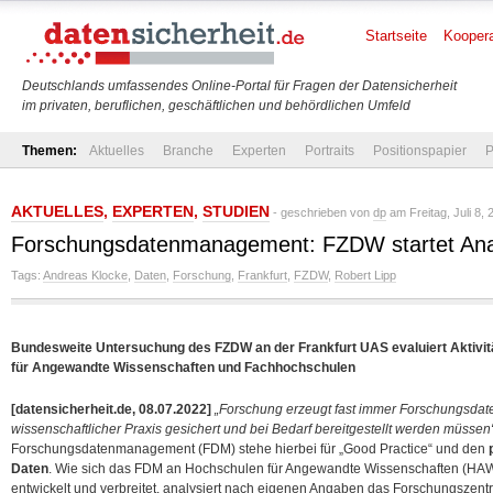
Startseite
Koopera
Deutschlands umfassendes Online-Portal für Fragen der Datensicherheit
im privaten, beruflichen, geschäftlichen und behördlichen Umfeld
Themen:
Aktuelles
Branche
Experten
Portraits
Positionspapier
P
AKTUELLES
,
EXPERTEN
,
STUDIEN
- geschrieben von
dp
am Freitag, Juli 8,
Forschungsdatenmanagement: FZDW startet Ana
Tags:
Andreas Klocke
,
Daten
,
Forschung
,
Frankfurt
,
FZDW
,
Robert Lipp
Bundesweite Untersuchung des FZDW an der Frankfurt UAS evaluiert Aktivi
für Angewandte Wissenschaften und Fachhochschulen
[datensicherheit.de, 08.07.2022]
„Forschung erzeugt fast immer Forschungsdate
wissenschaftlicher Praxis gesichert und bei Bedarf bereitgestellt werden müssen
Forschungsdatenmanagement (FDM) stehe hierbei für „Good Practice“ und den
Daten
. Wie sich das FDM an Hochschulen für Angewandte Wissenschaften (HA
entwickelt und verbreitet, analysiert nach eigenen Angaben das Forschungsze