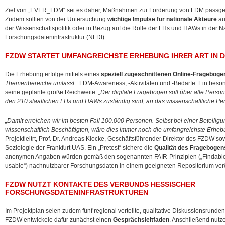
Ziel von „EVER_FDM“ sei es daher, Maßnahmen zur Förderung von FDM passgen
Zudem sollten von der Untersuchung
wichtige Impulse für nationale Akteure
au
der Wissenschaftspolitik oder in Bezug auf die Rolle der FHs und HAWs in der N
Forschungsdateninfrastruktur (NFDI).
FZDW STARTET UMFANGREICHSTE ERHEBUNG IHRER ART IN 
Die Erhebung erfolge mittels eines
speziell zugeschnittenen Online-Frageboge
Themenbereiche umfasst“
: FDM-Awareness, -Aktivitäten und -Bedarfe. Ein beso
seine geplante große Reichweite:
„Der digitale Fragebogen soll über alle Pers
den 210 staatlichen FHs und HAWs zuständig sind, an das wissenschaftliche Pe
„Damit erreichen wir im besten Fall 100.000 Personen. Selbst bei einer Beteiligu
wissenschaftlich Beschäftigten, wäre dies immer noch die umfangreichste Erhebu
Projektleitrt, Prof. Dr. Andreas Klocke, Geschäftsführender Direktor des FZDW so
Soziologie der Frankfurt UAS. Ein „Pretest“ sichere die
Qualität des Fragebogen
anonymen Angaben würden gemäß den sogenannten FAIR-Prinzipien („Findable, 
usable“) nachnutzbarer Forschungsdaten in einem geeigneten Repositorium veröf
FZDW NUTZT KONTAKTE DES VERBUNDS HESSISCHER
FORSCHUNGSDATENINFRASTRUKTUREN
Im Projektplan seien zudem fünf regional verteilte, qualitative Diskussionsrund
FZDW entwickele dafür zunächst einen
Gesprächsleitfaden
. Anschließend nutz