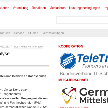
tionen
Vorstellung
Redaktion
Mediadaten
Nutzungsbedingungen
Im
rodukte
Service
Studien
Veranstaltungen
KOOPERATION
 2022 21:47 -
noch keine Kommentare
lyse
täten und Bedarfe an Hochschulen
MITGLIEDSCHAFT
n, die im Sinne guter
“
– sogenanntes
professionellen Umgang mit diesen
Ws) und Fachhochschulen (FHs)
ntrum Demografischer Wandel (FZDW)