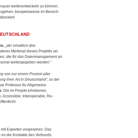
auer weiterentwickeln zu können.
sgehen, beispielsweise im Bereich
ationalen
DEUTSCHLAND
ns
,
„der inhaltlich drei
nderes Merkmal dieses Projekts sei
onen, die für das Datenmanagement an
rsonal weitergegeben werden.“
ng von nur einem Prozent aller
ng ihrer Art in Deutschland“
, so der
wie Professor für Allgemeine
s
. Die im Projekt erhobenen,
Accessible, Interoperable, Re-
fentlicht.
en mit Experten vorgesehen. Das
e es die Kontakte des Verbunds