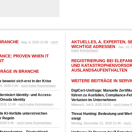
BRANCHE
AKTUELLES
,
A
,
EXPERTEN
,
S
- Aug. 6, 2026 12:06 -
noch
WICHTIGE ADRESSEN
- Jan. 13, 
keine Kommentare
IANCE: PROVEN WHEN IT
ST
REGISTRIERUNG BEI ELEFAND
UND KATASTROPHENVORSOR
AUSLANDSAUFENTHALTEN
TRÄGE IN BRANCHE
WEITERE BEITRÄGE IN SERVI
 beweist sich erst in der Krise
6, 2026 0:29 -
noch keine Kommentare
DigiCert-Umfrage: Manuelle Zertifi
ernisiert Identity- und Access-
führen zu Ausfällen, Compliance-Fe
Omada Identity
Verlusten im Unternehmen
 2026 13:49 -
noch keine Kommentare
Mittwoch, Juli 9, 2025 19:03 -
noch keine 
le KI-Vorfälle unterstreichen
Threat Hunting: Bedeutung und Wer
r Regeln
steigt
 2026 0:45 -
noch keine Kommentare
Montag, Dezember 21, 2020 21:46 -
noch