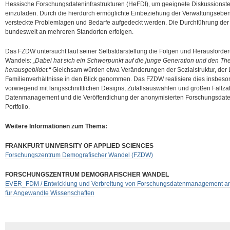
Hessische Forschungsdateninfrastrukturen (HeFDI), um geeignete Diskussionstei
einzuladen. Durch die hierdurch ermöglichte Einbeziehung der Verwaltungsebe
versteckte Problemlagen und Bedarfe aufgedeckt werden. Die Durchführung de
bundesweit an mehreren Standorten erfolgen.
Das FZDW untersucht laut seiner Selbstdarstellung die Folgen und Herausfor
Wandels:
„Dabei hat sich ein Schwerpunkt auf die junge Generation und den T
herausgebildet.“
Gleichsam würden etwa Veränderungen der Sozialstruktur, der 
Familienverhältnisse in den Blick genommen. Das FZDW realisiere dies insbes
vorwiegend mit längsschnittlichen Designs, Zufallsauswahlen und großen Fallz
Datenmanagement und die Veröffentlichung der anonymisierten Forschungsdat
Portfolio.
Weitere Informationen zum Thema:
FRANKFURT UNIVERSITY OF APPLIED SCIENCES
Forschungszentrum Demografischer Wandel (FZDW)
FORSCHUNGSZENTRUM DEMOGRAFISCHER WANDEL
EVER_FDM / Entwicklung und Verbreitung von Forschungsdatenmanagement a
für Angewandte Wissenschaften