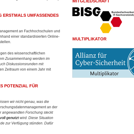
MITGLIEDSCHAFT
NG ERSTMALS UMFASSENDES
nmanagement an Fachhochschulen und
and einer standardisierten Online-
MULTIPLIKATOR
tellen.
gen des wissenschaftlichen
esem Zusammenhang werden im
auch Diskussionsrunden mit
n Zeitraum von einem Jahr mit
S POTENZIAL FÜR
wissen wir nicht genau, was die
ür Forschungsdatenmanagement an der
er angewandten Forschung steckt
voll genutzt
wird. Diese Situation
de zur Verfügung stünden. Dafür