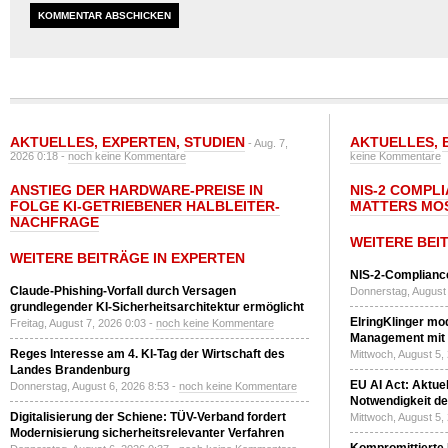
AKTUELLES
,
EXPERTEN
,
STUDIEN
AKTUELLES
,
- Aug. 7,
2026 0:18 -
noch keine Kommentare
keine Kommentare
ANSTIEG DER HARDWARE-PREISE IN
NIS-2 COMPL
FOLGE KI-GETRIEBENER HALBLEITER-
MATTERS MO
NACHFRAGE
WEITERE BEI
WEITERE BEITRÄGE IN EXPERTEN
NIS-2-Compliance
Claude-Phishing-Vorfall durch Versagen
Donnerstag, August 
grundlegender KI-Sicherheitsarchitektur ermöglicht
ElringKlinger mod
Freitag, August 7, 2026 0:03 -
noch keine Kommentare
Management mit 
Reges Interesse am 4. KI-Tag der Wirtschaft des
Mittwoch, August 5,
Landes Brandenburg
EU AI Act: Aktuel
Donnerstag, August 6, 2026 8:53 -
noch keine Kommentare
Notwendigkeit de
Digitalisierung der Schiene: TÜV-Verband fordert
Mittwoch, August 5,
Modernisierung sicherheitsrelevanter Verfahren