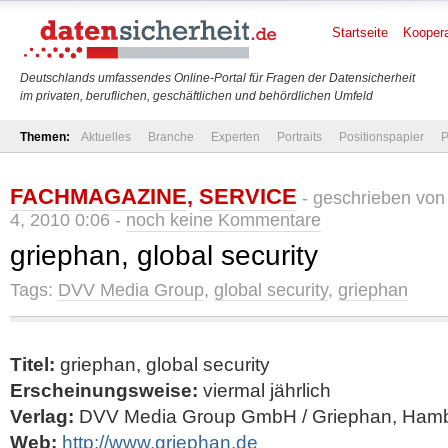
Startseite
Koopera
Deutschlands umfassendes Online-Portal für Fragen der Datensicherheit
im privaten, beruflichen, geschäftlichen und behördlichen Umfeld
Themen:
Aktuelles
Branche
Experten
Portraits
Positionspapier
P
FACHMAGAZINE
,
SERVICE
- geschrieben vo
4, 2010 0:06 -
noch keine Kommentare
griephan, global security
Tags:
DVV Media Group
,
global security
,
griephan
Titel:
griephan, global security
Erscheinungsweise:
viermal jährlich
Verlag:
DVV Media Group GmbH / Griephan, Ham
Web:
http://www.griephan.de