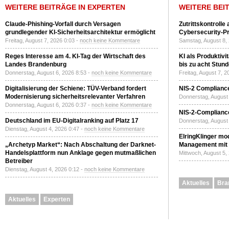
WEITERE BEITRÄGE IN EXPERTEN
WEITERE BEI
Claude-Phishing-Vorfall durch Versagen
Zutrittskontrolle
grundlegender KI-Sicherheitsarchitektur ermöglicht
Cybersecurity-Pri
Freitag, August 7, 2026 0:03 -
noch keine Kommentare
Samstag, August 8,
Reges Interesse am 4. KI-Tag der Wirtschaft des
KI als Produktivi
Landes Brandenburg
bis zu acht Stun
Donnerstag, August 6, 2026 8:53 -
noch keine Kommentare
Freitag, August 7, 
Digitalisierung der Schiene: TÜV-Verband fordert
NIS-2 Compliance
Modernisierung sicherheitsrelevanter Verfahren
Donnerstag, August 
Donnerstag, August 6, 2026 0:37 -
noch keine Kommentare
NIS-2-Compliance
Deutschland im EU-Digitalranking auf Platz 17
Donnerstag, August 
Dienstag, August 4, 2026 0:47 -
noch keine Kommentare
ElringKlinger mod
„Archetyp Market“: Nach Abschaltung der Darknet-
Management mit 
Handelsplattform nun Anklage gegen mutmaßlichen
Mittwoch, August 5,
Betreiber
Dienstag, August 4, 2026 0:12 -
noch keine Kommentare
Aktuelles
Bra
Aktuelles
Experten