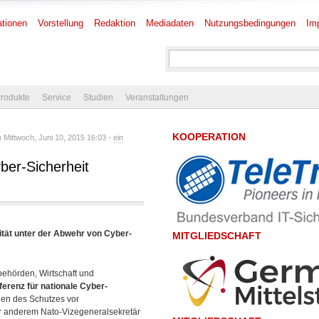
tionen
Vorstellung
Redaktion
Mediadaten
Nutzungsbedingungen
Im
rodukte
Service
Studien
Veranstaltungen
KOOPERATION
Mittwoch, Juni 10, 2015 16:03 -
ein
ber-Sicherheit
ität unter der Abwehr von Cyber-
MITGLIEDSCHAFT
behörden, Wirtschaft und
erenz für nationale Cyber-
gen des Schutzes vor
ter anderem
Nato-Vizegeneralsekretär