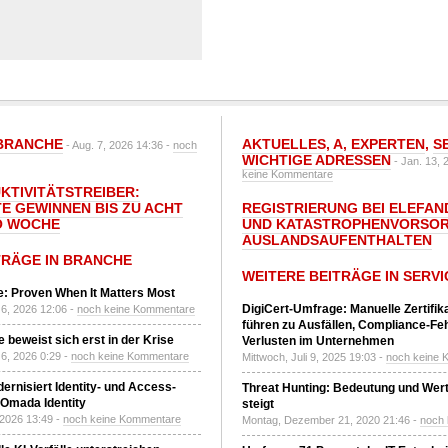
BRANCHE
AKTUELLES
,
A
,
EXPERTEN
,
S
- Aug. 7, 2026 14:36 -
noch
WICHTIGE ADRESSEN
- Jan. 13, 
keine Kommentare
UKTIVITÄTSTREIBER:
E GEWINNEN BIS ZU ACHT
REGISTRIERUNG BEI ELEFAND
O WOCHE
UND KATASTROPHENVORSOR
AUSLANDSAUFENTHALTEN
TRÄGE IN BRANCHE
WEITERE BEITRÄGE IN SERVI
: Proven When It Matters Most
DigiCert-Umfrage: Manuelle Zertifi
6, 2026 12:06 -
noch keine Kommentare
führen zu Ausfällen, Compliance-Fe
 beweist sich erst in der Krise
Verlusten im Unternehmen
6, 2026 0:29 -
noch keine Kommentare
Mittwoch, Juli 9, 2025 19:03 -
noch keine 
ernisiert Identity- und Access-
Threat Hunting: Bedeutung und Wer
Omada Identity
steigt
 2026 13:49 -
noch keine Kommentare
Montag, Dezember 21, 2020 21:46 -
noch