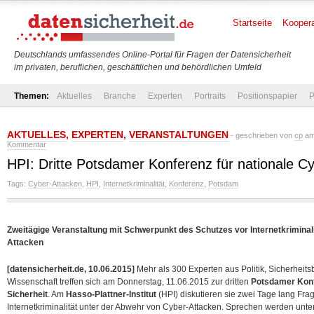
Startseite
Koopera
Deutschlands umfassendes Online-Portal für Fragen der Datensicherheit
im privaten, beruflichen, geschäftlichen und behördlichen Umfeld
Themen:
Aktuelles
Branche
Experten
Portraits
Positionspapier
P
AKTUELLES
,
EXPERTEN
,
VERANSTALTUNGEN
- geschrieben von
cp
am 
Kommentar
HPI: Dritte Potsdamer Konferenz für nationale Cy
Tags:
Cyber-Attacken
,
HPI
,
Internetkriminalität
,
Konferenz
,
Potsdam
Zweitägige Veranstaltung mit Schwerpunkt des Schutzes vor Internetkriminal
Attacken
[datensicherheit.de, 10.06.2015]
Mehr als 300 Experten aus Politik, Sicherheits
Wissenschaft treffen sich am Donnerstag, 11.06.2015 zur dritten
Potsdamer Konf
Sicherheit
. Am
Hasso-Plattner-Institut
(HPI) diskutieren sie zwei Tage lang Fra
Internetkriminalität unter der Abwehr von Cyber-Attacken. Sprechen werden un