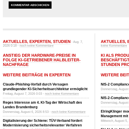
AKTUELLES
,
EXPERTEN
,
STUDIEN
AKTUELLES
,
- Aug. 7,
2026 0:18 -
noch keine Kommentare
keine Kommentare
ANSTIEG DER HARDWARE-PREISE IN
KI ALS PROD
FOLGE KI-GETRIEBENER HALBLEITER-
BESCHÄFTIGT
NACHFRAGE
STUNDEN PR
WEITERE BEITRÄGE IN EXPERTEN
WEITERE BEI
Claude-Phishing-Vorfall durch Versagen
NIS-2 Compliance
grundlegender KI-Sicherheitsarchitektur ermöglicht
Donnerstag, August 
Freitag, August 7, 2026 0:03 -
noch keine Kommentare
NIS-2-Compliance
Reges Interesse am 4. KI-Tag der Wirtschaft des
Donnerstag, August 
Landes Brandenburg
ElringKlinger mod
Donnerstag, August 6, 2026 8:53 -
noch keine Kommentare
Management mit 
Digitalisierung der Schiene: TÜV-Verband fordert
Mittwoch, August 5,
Modernisierung sicherheitsrelevanter Verfahren