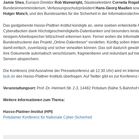
Jamie Shea
, Europol-Direktor
Rob Wainwright,
Staatssekretärin
Cornelia Rogal
Bundesinnenministerium, Verfassungsschutzpräsident
Hans-Georg Maaßen
sow
Holger Münch
, und des Bundesamtes für die Sicherheit in der Informationstechn
Das gastgebende Hasso-Plattner-Institut kündigte an, seine soeben entwickelte A
Cyberattacken dank Höchstgeschwindigkeits-Datenbanken und besonders leistu
riesigem Arbeitsspeicher blitzschnell erkennen kann. Ferner wollen die Informa
Bundesdruckerei das Projekt „Online-Datentresor“ vorstellen. Künftig sollen Inter
damit einfach, zuverlässig und sicher verwalten können. Das soll dadurch gewä
ihre Dokumente automatisch verschlüsseln, fragmentieren und redundant auf meh
Servern abspeichern.
Die Konferenz (mit Ausnahme der Pressekonferenz ab 12:30 Uhr) wird im Internet
task.de
des Hasso-Plattner-Instituts übertragen. Auf Twitter gibt es zur Konferen
Veranstaltungsort:
Prof.-Dr.-Helmert-Str. 2-3, 14482 Potsdam (Nähe S-Bahnhof 
Weitere Informationen zum Thema:
Hasso-Plattner-Institut (HPI)
Potsdamer Konferenz für Nationale Cyber-Sicherheit