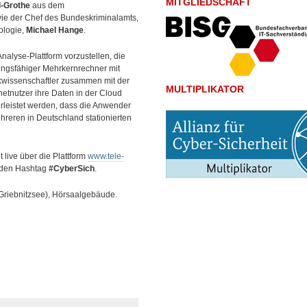
MITGLIEDSCHAFT
l-Grothe
aus dem
ie der Chef des Bundeskriminalamts,
ologie,
Michael Hange
.
nalyse-Plattform vorzustellen, die
ngsfähiger Mehrkernrechner mit
tikwissenschaftler zusammen mit der
MULTIPLIKATOR
netnutzer ihre Daten in der Cloud
hrleistet werden, dass die Anwender
reren in Deutschland stationierten
 live über die Plattform
www.tele-
z den Hashtag
#CyberSich
.
Griebnitzsee), Hörsaalgebäude.