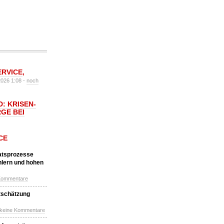
ERVICE
,
2026 1:08 -
noch
: KRISEN-
GE BEI
CE
katsprozesse
hlern und hohen
Kommentare
tschätzung
 keine Kommentare