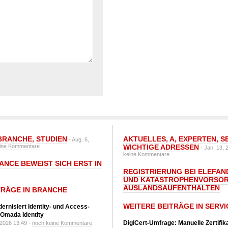
BRANCHE
,
STUDIEN
AKTUELLES
,
A
,
EXPERTEN
,
S
- Aug. 6,
ine Kommentare
WICHTIGE ADRESSEN
- Jan. 13, 
keine Kommentare
ANCE BEWEIST SICH ERST IN
REGISTRIERUNG BEI ELEFAND
UND KATASTROPHENVORSOR
AUSLANDSAUFENTHALTEN
TRÄGE IN BRANCHE
WEITERE BEITRÄGE IN SERVI
ernisiert Identity- und Access-
Omada Identity
DigiCert-Umfrage: Manuelle Zertifi
 2026 13:49 -
noch keine Kommentare