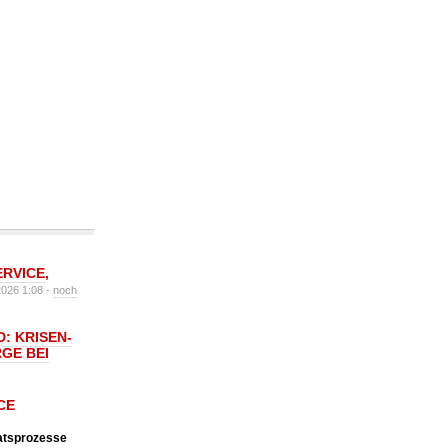
ERVICE
,
2026 1:08 -
noch
: KRISEN-
GE BEI
CE
katsprozesse