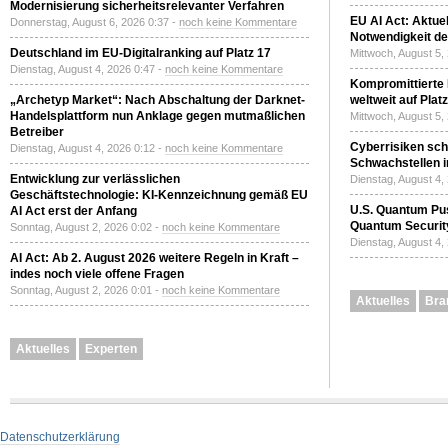
Modernisierung sicherheitsrelevanter Verfahren
EU AI Act: Aktuel
Donnerstag, August 6, 2026 0:37 -
noch keine Kommentare
Notwendigkeit de
Deutschland im EU-Digitalranking auf Platz 17
Mittwoch, August 5,
Dienstag, August 4, 2026 0:47 -
noch keine Kommentare
Kompromittierte
„Archetyp Market“: Nach Abschaltung der Darknet-
weltweit auf Plat
Handelsplattform nun Anklage gegen mutmaßlichen
Mittwoch, August 5,
Betreiber
Cyberrisiken sch
Dienstag, August 4, 2026 0:12 -
noch keine Kommentare
Schwachstellen i
Entwicklung zur verlässlichen
Dienstag, August 4,
Geschäftstechnologie: KI-Kennzeichnung gemäß EU
U.S. Quantum Pus
AI Act erst der Anfang
Quantum Securit
Sonntag, August 2, 2026 0:02 -
noch keine Kommentare
Dienstag, August 4,
AI Act: Ab 2. August 2026 weitere Regeln in Kraft –
indes noch viele offene Fragen
Sonntag, August 2, 2026 0:01 -
noch keine Kommentare
Aktuelles
Bra
Aktuelles
Experten
Datenschutzerklärung