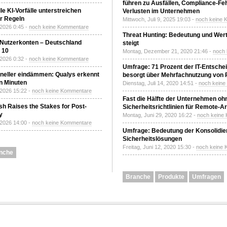
führen zu Ausfällen, Compliance-Fe
le KI-Vorfälle unterstreichen
Verlusten im Unternehmen
r Regeln
Mittwoch, Juli 9, 2025 19:03 -
noch keine 
 2026 0:45 -
noch keine Kommentare
Threat Hunting: Bedeutung und Wer
 Nutzerkonten – Deutschland
steigt
z 10
Montag, Dezember 21, 2020 21:46 -
noch
 2026 0:32 -
noch keine Kommentare
Umfrage: 71 Prozent der IT-Entsche
neller eindämmen: Qualys erkennt
besorgt über Mehrfachnutzung von
n Minuten
Dienstag, Juli 14, 2020 14:51 -
noch kein
 2026 15:22 -
noch keine Kommentare
Fast die Hälfte der Unternehmen oh
h Raises the Stakes for Post-
Sicherheitsrichtlinien für Remote-Ar
y
Montag, Juni 29, 2020 16:22 -
noch keine
 2026 14:00 -
noch keine Kommentare
Umfrage: Bedeutung der Konsolidier
Sicherheitslösungen
Freitag, Juni 12, 2020 15:30 -
noch keine
nche
Branche
Produkte
Umfragen