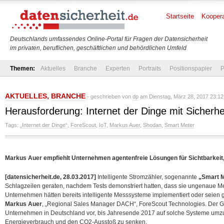
Startseite
Koopera
Deutschlands umfassendes Online-Portal für Fragen der Datensicherheit
im privaten, beruflichen, geschäftlichen und behördlichen Umfeld
Themen:
Aktuelles
Branche
Experten
Portraits
Positionspapier
P
AKTUELLES
,
BRANCHE
- geschrieben von
dp
am Dienstag, März 28, 2017 23:12
Herausforderung: Internet der Dinge mit Sicherhe
Tags:
„Internet der Dinge“
,
ForeScout
,
IoT
,
Markus Auer
,
Shodan
,
Smart Meter
Markus Auer empfiehlt Unternehmen agentenfreie Lösungen für Sichtbarkeit
[datensicherheit.de, 28.03.2017]
Intelligente Stromzähler, sogenannte
„Smart 
Schlagzeilen geraten, nachdem Tests demonstriert hatten, dass sie ungenaue Mes
Unternehmen hätten bereits intelligente Messsysteme implementiert oder seien ge
Markus Auer
, „Regional Sales Manager DACH“, ForeScout Technologies. Der G
Unternehmen in Deutschland vor, bis Jahresende 2017 auf solche
Systeme umzur
Energieverbrauch und den CO2-Ausstoß zu senken.