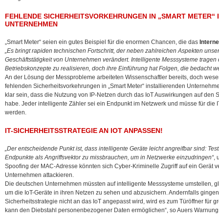
FEHLENDE SICHERHEITSVORKEHRUNGEN IN „SMART METER“ 
UNTERNEHMEN
„Smart Meter“ seien ein gutes Beispiel für die enormen Chancen, die das
Interne
„Es bringt rapiden technischen Fortschritt, der neben zahlreichen Aspekten unser
Geschäftstätigkeit von Unternehmen verändert. Intelligente Messsysteme tragen 
Betriebskonzepte zu realisieren, doch ihre Einführung hat Folgen, die bedacht 
An der Lösung der Messprobleme arbeiteten Wissenschaftler bereits, doch wese
fehlenden Sicherheitsvorkehrungen in „Smart Meter“ installierenden Unternehm
klar sein, dass die Nutzung von IP-Netzen durch das IoT Auswirkungen auf den 
habe. Jeder intelligente Zähler sei ein Endpunkt im Netzwerk und müsse für die 
werden.
IT-SICHERHEITSSTRATEGIE AN IOT ANPASSEN!
„Der entscheidende Punkt ist, dass intelligente Geräte leicht angreifbar sind: Tests
Endpunkte als Angriffsvektor zu missbrauchen, um in Netzwerke einzudringen“
, 
Spoofing der MAC-Adresse könnten sich Cyber-Kriminelle Zugriff auf ein Gerät 
Unternehmen attackieren.
Die deutschen Unternehmen müssten auf intelligente Messsysteme umstellen, gl
um die IoT-Geräte in ihren Netzen zu sehen und abzusichern. Andernfalls gingen 
Sicherheitsstrategie nicht an das IoT angepasst wird, wird es zum Türöffner für 
kann den Diebstahl personenbezogener Daten ermöglichen“, so Auers Warnung