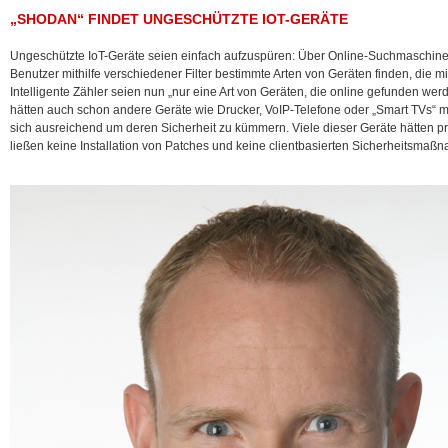
„SHODAN“ FINDET UNGESCHÜTZTE IOT-GERÄTE
Ungeschützte IoT-Geräte seien einfach aufzuspüren: Über Online-Suchmaschin
Benutzer mithilfe verschiedener Filter bestimmte Arten von Geräten finden, die m
Intelligente Zähler seien nun „nur eine Art von Geräten, die online gefunden w
hätten auch schon andere Geräte wie Drucker, VoIP-Telefone oder „Smart TVs“ 
sich ausreichend um deren Sicherheit zu kümmern. Viele dieser Geräte hätten p
ließen keine Installation von Patches und keine clientbasierten Sicherheitsmaß