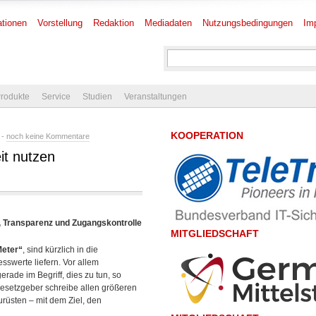
tionen
Vorstellung
Redaktion
Mediadaten
Nutzungsbedingungen
Im
rodukte
Service
Studien
Veranstaltungen
KOOPERATION
 -
noch keine Kommentare
it nutzen
, Transparenz und Zugangskontrolle
MITGLIEDSCHAFT
Meter“
, sind kürzlich in die
swerte liefern. Vor allem
rade im Begriff, dies zu tun, so
esetzgeber schreibe allen größeren
üsten – mit dem Ziel, den