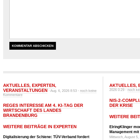
AKTUELLES
,
EXPERTEN
,
AKTUELLES
,
VERANSTALTUNGEN
2026 0:29 -
noch ke
- Aug. 6, 2026 8:53 -
noch keine
Kommentare
NIS-2-COMPLI
REGES INTERESSE AM 4. KI-TAG DER
DER KRISE
WIRTSCHAFT DES LANDES
BRANDENBURG
WEITERE BEI
WEITERE BEITRÄGE IN EXPERTEN
ElringKlinger mod
Management mit 
Digitalisierung der Schiene: TÜV-Verband fordert
Mittwoch, August 5,