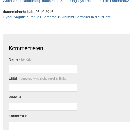
Wachsende Bedrohung: Industrielle Steuerungssysteme und IoT im Fadenkreuz
datensicherheit.de
, 26.10.2016
Cyber-Angriffe durch IoT-Botnetze: BSI nimmt Hersteller in die Pflicht
Kommentieren
Name
- benötigt
Email
- benötigt, wird nicht veröffentlicht.
Website
Kommentar