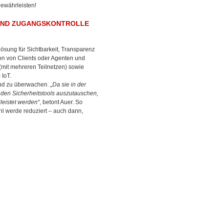
ewährleisten!
 UND ZUGANGSKONTROLLE
ösung für Sichtbarkeit, Transparenz
on von Clients oder Agenten und
(mit mehreren Teilnetzen) sowie
 IoT.
und zu überwachen.
„Da sie in der
nden Sicherheitstools auszutauschen,
eistet werden“
, betont Auer. So
hl werde reduziert – auch dann,