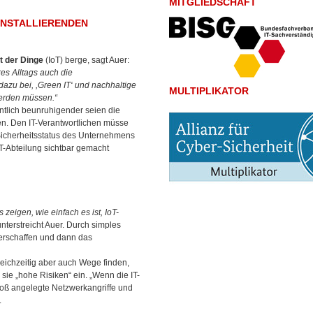
MITGLIEDSCHAFT
INSTALLIERENDEN
t der Dinge
(IoT) berge, sagt Auer:
es Alltags auch die
dazu bei, ,Green IT‘ und nachhaltige
MULTIPLIKATOR
werden müssen.“
ntlich beunruhigender seien die
en. Den IT-Verantwortlichen müsse
Sicherheitsstatus des Unternehmens
IT-Abteilung sichtbar gemacht
 zeigen, wie einfach es ist, IoT-
unterstreicht Auer. Durch simples
verschaffen und dann das
eichzeitig aber auch Wege finden,
sie „hohe Risiken“ ein. „Wenn die IT-
groß angelegte Netzwerkangriffe und
.