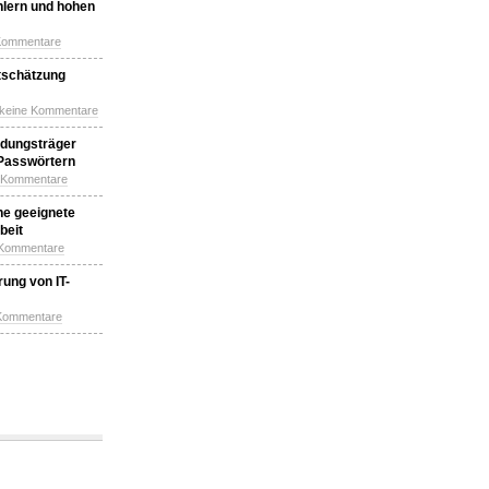
hlern und hohen
Kommentare
tschätzung
 keine Kommentare
idungsträger
 Passwörtern
e Kommentare
ne geeignete
beit
 Kommentare
ung von IT-
 Kommentare