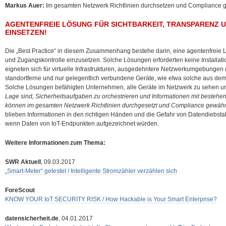
Markus Auer:
Im gesamten Netzwerk Richtlinien durchsetzen und Compliance g
AGENTENFREIE LÖSUNG FÜR SICHTBARKEIT, TRANSPARENZ
EINSETZEN!
Die „Best Practice“ in diesem Zusammenhang bestehe darin, eine agentenfreie L
und Zugangskontrolle einzusetzen. Solche Lösungen erforderten keine Installati
eigneten sich für virtuelle Infrastrukturen, ausgedehntere Netzwerkumgebungen 
standortferne und nur gelegentlich verbundene Geräte, wie etwa solche aus dem
Solche Lösungen befähigten Unternehmen, alle Geräte im Netzwerk zu sehen 
Lage sind, Sicherheitsaufgaben zu orchestrieren und Informationen mit bestehe
können im gesamten Netzwerk Richtlinien durchgesetzt und Compliance gewährl
blieben Informationen in den richtigen Händen und die Gefahr von Datendiebsta
wenn Daten von IoT-Endpunkten aufgezeichnet würden.
Weitere Informationen zum Thema:
SWR Aktuell
, 09.03.2017
„Smart-Meter“ getestet / Intelligente Stromzähler verzählen sich
ForeScout
KNOW YOUR IoT SECURITY RISK / How Hackable is Your Smart Enterprise?
datensicherheit.de
, 04.01.2017