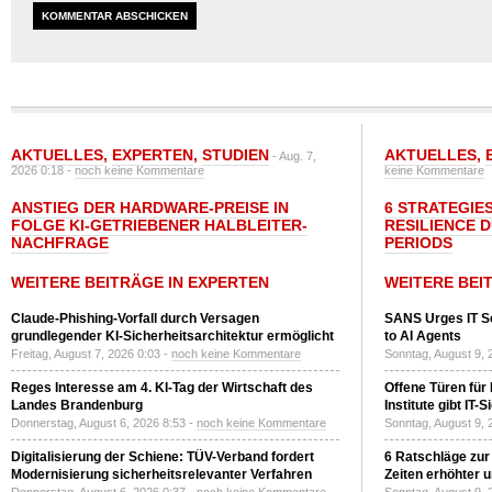
AKTUELLES
,
EXPERTEN
,
STUDIEN
AKTUELLES
,
- Aug. 7,
2026 0:18 -
noch keine Kommentare
keine Kommentare
ANSTIEG DER HARDWARE-PREISE IN
6 STRATEGIE
FOLGE KI-GETRIEBENER HALBLEITER-
RESILIENCE 
NACHFRAGE
PERIODS
WEITERE BEITRÄGE IN EXPERTEN
WEITERE BEI
Claude-Phishing-Vorfall durch Versagen
SANS Urges IT S
grundlegender KI-Sicherheitsarchitektur ermöglicht
to AI Agents
Freitag, August 7, 2026 0:03 -
noch keine Kommentare
Sonntag, August 9, 
Reges Interesse am 4. KI-Tag der Wirtschaft des
Offene Türen für
Landes Brandenburg
Institute gibt I
Donnerstag, August 6, 2026 8:53 -
noch keine Kommentare
Sonntag, August 9, 
Digitalisierung der Schiene: TÜV-Verband fordert
6 Ratschläge zur
Modernisierung sicherheitsrelevanter Verfahren
Zeiten erhöhter 