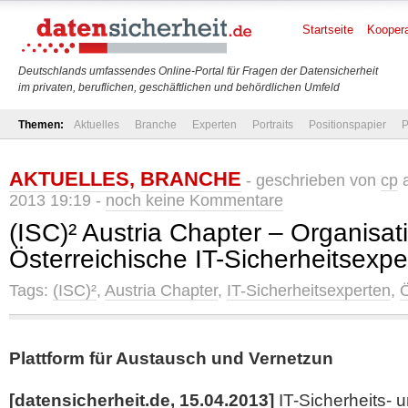
Startseite
Koopera
Deutschlands umfassendes Online-Portal für Fragen der Datensicherheit
im privaten, beruflichen, geschäftlichen und behördlichen Umfeld
Themen:
Aktuelles
Branche
Experten
Portraits
Positionspapier
P
AKTUELLES
,
BRANCHE
- geschrieben von
cp
a
2013 19:19 -
noch keine Kommentare
(ISC)² Austria Chapter – Organisati
Österreichische IT-Sicherheitsexp
Tags:
(ISC)²
,
Austria Chapter
,
IT-Sicherheitsexperten
,
Ö
Plattform für Austausch und Vernetzun
[datensicherheit.de, 15.04.2013]
IT-Sicherheits- 