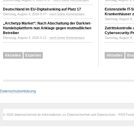
Donnerstag, August 6, 2026 0:37 -
noch keine Kommentare
Sonntag, August 9, 
Deutschland im EU-Digitalranking auf Platz 17
Existenzielle IT-
Krankenhäuser zu
Dienstag, August 4, 2026 0:47 -
noch keine Kommentare
Samstag, August 8,
„Archetyp Market“: Nach Abschaltung der Darknet-
Handelsplattform nun Anklage gegen mutmaßlichen
Zutrittskontrolle
Betreiber
Cybersecurity-Pri
Dienstag, August 4, 2026 0:12 -
noch keine Kommentare
Samstag, August 8,
Aktuelles
Experten
Aktuelles
Bra
Datenschutzerklärung
© 2020 datensicherheit.de Informationen zu Datensicherheit und Datenschutz - RSS-Fee