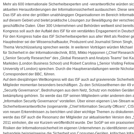
Mehr als 600 internationale Sicherheitsexperten und -verantwortliche würden si
aktuellen Herausforderungen der Informationssicherheit austauschen. Diese seien
Das ISF als eine der größten unabhängigen Organisationen im Bereich Informatio
auf diesem Gebiet und bietet praktische Lösungen zur Bewältigung der verschied
geschäftliche Daten. Über 300 Unternehmen und Behörden weltweit sind bereits
Kongress soll auch der Auftakt des ISF für ein verstärktes Engagement in Deutsc
Für den Kongress habe das ISF Sicherheitsexperten aus aller Welt als Redner 
Hauptredner sei der Wissenschaftsautor, Produzent und Journalist Simon Singh,
Thema Verschlüsselung sprechen werde. In weiteren Vorträgen würden Michael
für Sicherheit in der Informationstechnik, BSI), Mikko Hypponen („Chief Researc
(„Senior Security Researcher“ des „Global Research and Analysis Teams“ bei Ka
Markides (London Business School) und Robert Carolina („Senior Visiting Fello
University of London) sprechen. Durch die Hauptveranstaltungen werde Nicholas
Correspondent der BBC, führen.
Auf dem diesjährigen Weltkongress will das ISF auch auf gravierende Sicherhei
Mitglieder momentan besonders beschäftigen. Zu den Schlüsselthemen der 49 v
„Security Governance“, Bedrohungen aus dem Netz, Schutz von mobilen Geräten
bekämpfung gehören. So werde das ISF seinen Mitgliedern unter anderem den 
„Information Security Governance“ vorstellen. Über einen eigenen Live-Stream
Sicherheitsverantwortliche (sogenannte „Chief Information Security Officers“, CI
von neuen Erkenntnissen zu berichten und über wichtige Themen zu diskutieren
werde das ISF auch die Resonanz der Mitglieder zur aktualisierten Version des 
2011 einholen, die vor Kurzem veröffentlicht wurde. Der SoGP sei ein praxisorient
Risiken der Informationssicherheit im eigenen Unternehmen zu identifizieren u
behandele beispielsweise die Sicherheit von Consumer-Geräten, kritischen Infra