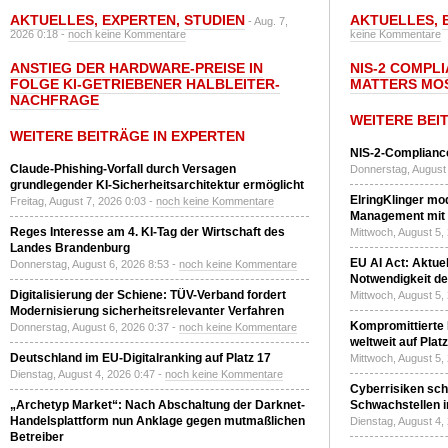
AKTUELLES
,
EXPERTEN
,
STUDIEN
AKTUELLES
,
- Aug. 7,
2026 0:18 -
noch keine Kommentare
keine Kommentare
ANSTIEG DER HARDWARE-PREISE IN
NIS-2 COMPL
FOLGE KI-GETRIEBENER HALBLEITER-
MATTERS MO
NACHFRAGE
WEITERE BEI
WEITERE BEITRÄGE IN EXPERTEN
NIS-2-Compliance
Claude-Phishing-Vorfall durch Versagen
Donnerstag, August 
grundlegender KI-Sicherheitsarchitektur ermöglicht
ElringKlinger mod
Freitag, August 7, 2026 0:03 -
noch keine Kommentare
Management mit 
Reges Interesse am 4. KI-Tag der Wirtschaft des
Mittwoch, August 5,
Landes Brandenburg
EU AI Act: Aktuel
Donnerstag, August 6, 2026 8:53 -
noch keine Kommentare
Notwendigkeit de
Digitalisierung der Schiene: TÜV-Verband fordert
Mittwoch, August 5,
Modernisierung sicherheitsrelevanter Verfahren
Kompromittierte
Donnerstag, August 6, 2026 0:37 -
noch keine Kommentare
weltweit auf Plat
Deutschland im EU-Digitalranking auf Platz 17
Mittwoch, August 5,
Dienstag, August 4, 2026 0:47 -
noch keine Kommentare
Cyberrisiken sch
„Archetyp Market“: Nach Abschaltung der Darknet-
Schwachstellen i
Handelsplattform nun Anklage gegen mutmaßlichen
Dienstag, August 4,
Betreiber