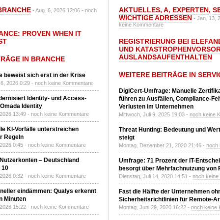
BRANCHE
AKTUELLES
,
A
,
EXPERTEN
,
S
- Aug. 6, 2026 12:06 -
noch
WICHTIGE ADRESSEN
- Jan. 13, 
keine Kommentare
IANCE: PROVEN WHEN IT
ST
REGISTRIERUNG BEI ELEFAND
UND KATASTROPHENVORSOR
AUSLANDSAUFENTHALTEN
TRÄGE IN BRANCHE
WEITERE BEITRÄGE IN SERVI
 beweist sich erst in der Krise
6, 2026 0:29 -
noch keine Kommentare
DigiCert-Umfrage: Manuelle Zertifi
ernisiert Identity- und Access-
führen zu Ausfällen, Compliance-Fe
Omada Identity
Verlusten im Unternehmen
 2026 13:49 -
noch keine Kommentare
Mittwoch, Juli 9, 2025 19:03 -
noch keine 
le KI-Vorfälle unterstreichen
Threat Hunting: Bedeutung und Wer
r Regeln
steigt
 2026 0:45 -
noch keine Kommentare
Montag, Dezember 21, 2020 21:46 -
noch
 Nutzerkonten – Deutschland
Umfrage: 71 Prozent der IT-Entsche
z 10
besorgt über Mehrfachnutzung von
 2026 0:32 -
noch keine Kommentare
Dienstag, Juli 14, 2020 14:51 -
noch kein
neller eindämmen: Qualys erkennt
Fast die Hälfte der Unternehmen oh
n Minuten
Sicherheitsrichtlinien für Remote-Ar
 2026 15:22 -
noch keine Kommentare
Montag, Juni 29, 2020 16:22 -
noch keine