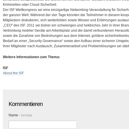
Kriminellen oder Cloud-Sicherheit.
Der ISF Weltkongress sei eine einzigartige Networking-Veranstaltung für Sicherh
der ganzen Welt. Während der vier Tage könnten die Teilnehmer in diesem koop
Mitgliedern diskutieren, sich weiterbilden sowie Wissen und Erfahrungen austau
„CEO“ des ISF. 2011 sei bisher ein schwieriges und hektisches Jahr in ihrer Bran
Verbreitung mobiler Geräte am Arbeitsplatz und die damit verbundenen Herau
sowie die Zunahme von Bedrohungen aus dem Internet, größere sicherheitsrelev
Bedarf an einer „Security Governance“ sowie den Aufbau einer sicheren Umge
ihrer Mitglieder nach Austausch, Zusammenarbeit und Problemlösungen sei stärk
Weitere Informationen zum Thema:
ISF
About the ISF
Kommentieren
Name
- benötigt