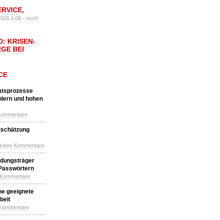
ERVICE
,
2026 1:08 -
noch
: KRISEN-
GE BEI
CE
katsprozesse
hlern und hohen
Kommentare
tschätzung
 keine Kommentare
idungsträger
 Passwörtern
e Kommentare
ne geeignete
beit
 Kommentare