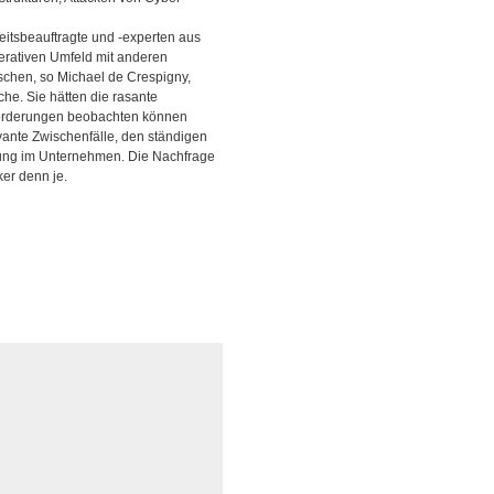
eitsbeauftragte und -experten aus
erativen Umfeld mit anderen
schen, so Michael de Crespigny,
che. Sie hätten die rasante
sforderungen beobachten können
ante Zwischenfälle, den ständigen
bung im Unternehmen. Die Nachfrage
er denn je.