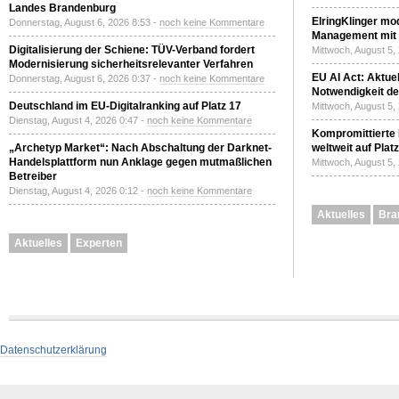
Landes Brandenburg
ElringKlinger mod
Donnerstag, August 6, 2026 8:53 -
noch keine Kommentare
Management mit 
Digitalisierung der Schiene: TÜV-Verband fordert
Mittwoch, August 5,
Modernisierung sicherheitsrelevanter Verfahren
EU AI Act: Aktuel
Donnerstag, August 6, 2026 0:37 -
noch keine Kommentare
Notwendigkeit de
Deutschland im EU-Digitalranking auf Platz 17
Mittwoch, August 5,
Dienstag, August 4, 2026 0:47 -
noch keine Kommentare
Kompromittierte
„Archetyp Market“: Nach Abschaltung der Darknet-
weltweit auf Plat
Handelsplattform nun Anklage gegen mutmaßlichen
Mittwoch, August 5,
Betreiber
Dienstag, August 4, 2026 0:12 -
noch keine Kommentare
Aktuelles
Bra
Aktuelles
Experten
Datenschutzerklärung