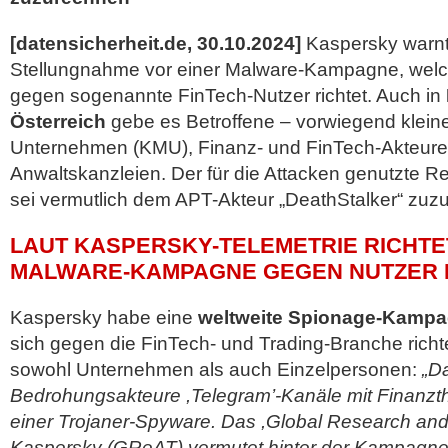
[datensicherheit.de, 30.10.2024]
Kaspersky warnt 
Stellungnahme vor einer Malware-Kampagne, wel
gegen sogenannte FinTech-Nutzer richtet. Auch in
Österreich
gebe es Betroffene – vorwiegend kleine
Unternehmen (KMU), Finanz- und FinTech-Akteure
Anwaltskanzleien. Der für die Attacken genutzte 
sei vermutlich dem
APT-Akteur „DeathStalker“ zuz
LAUT KASPERSKY-TELEMETRIE RICHTE
MALWARE-KAMPAGNE GEGEN NUTZER I
Kaspersky habe eine
weltweite Spionage-Kamp
sich gegen die FinTech- und Trading-Branche richte
sowohl Unternehmen als auch Einzelpersonen:
„D
Bedrohungsakteure ,Telegram’-Kanäle mit Finanzt
einer Trojaner-Spyware. Das ,Global Research and
Kaspersky (GReAT) vermutet hinter der Kampagne 