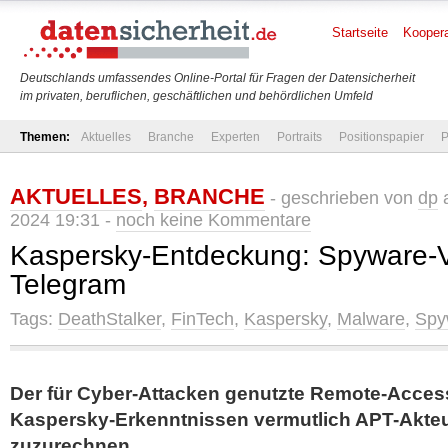
Startseite
Koopera
Deutschlands umfassendes Online-Portal für Fragen der Datensicherheit
im privaten, beruflichen, geschäftlichen und behördlichen Umfeld
Themen:
Aktuelles
Branche
Experten
Portraits
Positionspapier
P
AKTUELLES
,
BRANCHE
- geschrieben von
dp
a
2024 19:31 -
noch keine Kommentare
Kaspersky-Entdeckung: Spyware-V
Telegram
Tags:
DeathStalker
,
FinTech
,
Kaspersky
,
Malware
,
Spy
Der für Cyber-Attacken genutzte Remote-Access
Kaspersky-Erkenntnissen vermutlich APT-Akteu
zuzurechnen