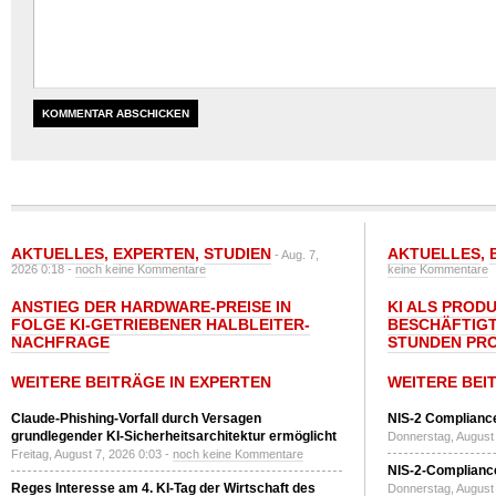
AKTUELLES
,
EXPERTEN
,
STUDIEN
AKTUELLES
,
- Aug. 7,
2026 0:18 -
noch keine Kommentare
keine Kommentare
ANSTIEG DER HARDWARE-PREISE IN
KI ALS PROD
FOLGE KI-GETRIEBENER HALBLEITER-
BESCHÄFTIGT
NACHFRAGE
STUNDEN PR
WEITERE BEITRÄGE IN EXPERTEN
WEITERE BEI
Claude-Phishing-Vorfall durch Versagen
NIS-2 Compliance
grundlegender KI-Sicherheitsarchitektur ermöglicht
Donnerstag, August 
Freitag, August 7, 2026 0:03 -
noch keine Kommentare
NIS-2-Compliance
Reges Interesse am 4. KI-Tag der Wirtschaft des
Donnerstag, August 