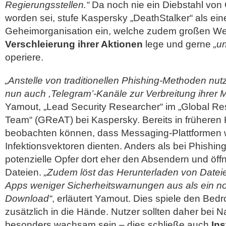
Regierungsstellen.“
Da noch nie ein Diebstahl von
worden sei, stufe Kaspersky „DeathStalker“ als eine
Geheimorganisation ein, welche zudem großen Wer
Verschleierung ihrer Aktionen
lege und gerne
„u
operiere.
„Anstelle von traditionellen Phishing-Methoden n
nun auch ,Telegram’-Kanäle zur Verbreitung ihrer 
Yamout, „Lead Security Researcher“ im „Global Re
Team“ (GReAT) bei Kaspersky. Bereits in früher
beobachten können, dass Messaging-Plattformen w
Infektionsvektoren dienten. Anders als bei Phishin
potenzielle Opfer dort eher den Absendern und öff
Dateien.
„Zudem löst das Herunterladen von Datei
Apps weniger Sicherheitswarnungen aus als ein nor
Download“
, erläutert Yamout. Dies spiele den Be
zusätzlich in die Hände. Nutzer sollten daher bei 
besonders wachsam sein – dies schließe auch
In