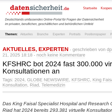
Startseite
Koopera
Deutschlands umfassendes Online-Portal für Fragen der Datensicherheit
im privaten, beruflichen, geschäftlichen und behördlichen Umfeld
Themen:
Aktuelles
Branche
Experten
Portraits
Positionspapier
P
AKTUELLES
,
EXPERTEN
- geschrieben von
dp
21, 2025 18:18 -
noch keine Kommentare
KFSHRC bot 2024 fast 300.000 vir
Konsultationen an
Tags:
2024
,
GLOBE NEWSWIRE
,
KFSHRC
,
King Faisa
Konsultation
,
Riad
,
Telemedizin
Das King Faisal Specialist Hospital and Research
Riad hat 2024 bereits 293.381 virtuelle Konsultati