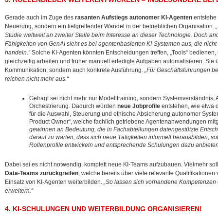
Gerade auch im Zuge des
rasanten Aufstiegs autonomer KI-Agenten
entstehe 
Neuerung, sondern ein tiefgreifender Wandel in der betrieblichen Organisation.
Studie weltweit an zweiter Stelle beim Interesse an dieser Technologie. Doch an
Fähigkeiten von GenAI sieht es bei agentenbasierten KI-Systemen aus, die nicht 
handeln.“
Solche KI-Agenten könnten Entscheidungen treffen, „Tools“ bedienen
gleichzeitig arbeiten und früher manuell erledigte Aufgaben automatisieren. Sie
Kommunikation, sondern auch konkrete Ausführung.
„Für Geschäftsführungen be
reichen nicht mehr aus.“
Gefragt sei nicht mehr nur Modelltraining, sondern Systemverständnis, A
Orchestrierung. Dadurch würden
neue Jobprofile
entstehen, wie etwa d
für die Auswahl, Steuerung und ethische Absicherung autonomer Systeme
Product Owner“, welche fachlich getriebene Agentenanwendungen mitg
gewinnen an Bedeutung, die in Fachabteilungen datengestützte Entsch
darauf zu warten, dass sich neue Tätigkeiten informell herausbilden, s
Rollenprofile entwickeln und entsprechende Schulungen dazu anbieten
Dabei sei es nicht notwendig, komplett neue KI-Teams aufzubauen. Vielmehr s
Data-Teams zurückgreifen
, welche bereits über viele relevante Qualifikationen 
Einsatz von KI-Agenten weiterbilden.
„So lassen sich vorhandene Kompetenzen ef
erweitern.“
4. KI-SCHULUNGEN UND WEITERBILDUNG ORGANISIEREN!