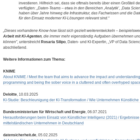
investieren. Hilfreich sei, dass sie oftmals bereits über einen Großteil 
verfügten:
„Daten-Teams – etwa in den Bereichen ,Analytik’, ,Data Scienc
haben über Jahre hinweg die Infrastruktur, das Fachwissen und die Da
für den Einsatz moderner KI-Lösungen relevant sind.“
„Dieses vorhandene Know-how lässt sich gezielt weiterentwickeln – beispielswei
Arbeit mit KI-Agenten
, die immer mehr eigenständig Aufgaben übernehmen un
können”
, unterstreicht
Rosaria Silipo
, Daten- und KI-Expertin, „VP of Data Scie
abschließend.
Weitere Informationen zum Thema:
KNIME
About KNIME / Meet the team that aims to advance the impact and understanding 
programming and being the sober voice in a cluttered and often overhyped spac
Deloitte
, 10.03.2025
KI-Studie: Beschleunigung der KI-Transformation / Wie Unternehmen Künstliche I
Bundesministerium für Wirtschaft und Energie
, 06.07.2021
Herausforderungen beim Einsatz von Künstlicher Intelligenz (2021) / Ergebniss
mittelständischen Unternehmen in Deutschland
datensicherheit.de
, 05.02.2025