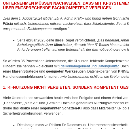
UNTERNEHMEN MÜSSEN NACHWEISEN, DASS MIT KI-SYSTEMEN
ÜBER ENTSPRECHENDE FACHKOMPETENZ VERFÜGEN
„Seit dem 1. August 2024 ist der ,EU AI Act’ in Kraft – und bringt neben techni
Pflicht
mit sich: Unternehmen müssen nachweisen, dass Mitarbeitende, die mit K
entsprechende Fachkompetenz verfügen.“
Seit Februar 2025 gelte diese Regel verpflichtend.
„Das bedeutet, Arbei
Schulungspflicht ihrer Mitarbeiter
, die weit über IT-Teams hinausreic
Anforderungen treffen auf eine Belegschaft, der das nötige Know-how fe
So würden 35 Prozent der Unternehmen, die KI nutzen, fehlende Kompetenzen der
Hindernisse nennen – gleichauf mit
Risikomanagement und Datenqualität
. Doch
einer klaren Strategie und geeigneten Werkzeugen
. Datenexperten von KNIME
Handlungsempfehlungen formuliert,
„wie Unternehmen richtig in die KI-Kompeten
1. KI-NUTZUNG NICHT VERBIETEN, SONDERN KOMPETENT GES
Viele Unternehmen schwankten heute zwischen Freigabe und einem Verbot von 
„DeepSeek“, „Meta AI“, und „Gemini“. Doch ein generelles Nutzungsverbot sei k
drohe das
Risiko einer sogenannten Schatten-KI
, also dass Mitarbeiter KI-Tool
Sicherheitsvorkehrungen, verwenden.
Dies berge massive Risiken für Datenschutz, Unternehmenssicherheit