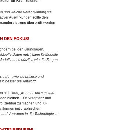
kultur für KI
einzuführen.
rfen und welche Verantwortung sie
ativer Auswirkungen sollte den
esonders streng überprüft
werden
N DEN FOKUS!
sondern bei den Grundlagen,
aktuelle Daten nutzt, kann KI-Modelle
Modell nur so nützlich wie die Fragen,
s
dafür,
„wie sie präzise und
sto besser die Antwort“
.
en nicht aus,
„wenn es um sensible
nden bleiben
– für Akzeptanz und
ollziehbar zu machen und KI-
attformen mit graphischen
n und Vertrauen in die Technologie zu
 DATENBERUFEN!