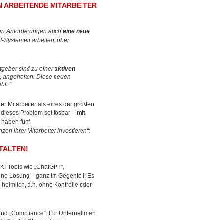
 ARBEITENDE MITARBEITER
schen Anforderungen auch
eine neue
I-Systemen arbeiten, über
tgeber sind zu einer
aktiven
ht, angehalten. Diese neuen
hlt.“
 Mitarbeiter als eines der größten
 dieses Problem sei lösbar –
mit
 haben fünf
zen ihrer Mitarbeiter investieren“
:
TALTEN!
KI-Tools wie „ChatGPT“,
eine Lösung – ganz im Gegenteil: Es
s heimlich, d.h. ohne Kontrolle oder
 und „Compliance“. Für Unternehmen