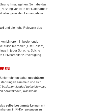
nführung hinausgehen. So habe das
Nutzung von KI in der Datenarbeit“
tt aller genutzten Lernangebote
arf
und die hohe Relevanz des
e kombinieren, in bestehende
ive Kurse mit realen „Use Cases“,
nings in jeder Sprache. Solche
te für Mitarbeiter zur Verfügung
EREN!
en Unternehmen daher
geschützte
, Erfahrungen sammeln und sich
I basierten ,Nodes’ beispielsweise
h herausfinden, was für ihr
 das
selbstbestimmte Lernen mit
umherum, in KI-Kompetenzen zu