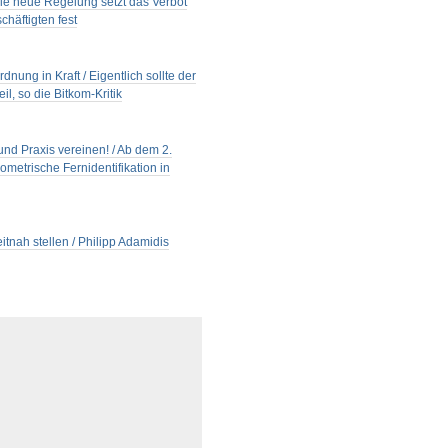
Die neue Regelung setzt das Verbot
häftigten fest
nung in Kraft / Eigentlich sollte der
l, so die Bitkom-Kritik
nd Praxis vereinen! / Ab dem 2.
ometrische Fernidentifikation in
nah stellen / Philipp Adamidis