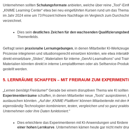
Unternehmen sollten
Schulungsformate
anbieten, welche über reine „Tool“-Ei
„KNIME Learning Center“ etwa bei neu eingeführten Kursen rund um das Thema „
im Jahr 2024 eine um 73 Prozent höhere Nachfrage im Vergleich zum Durchschni
verzeichnet.
Dies sein
deutliches Zeichen für den wachsenden Qualifizierungsbed
Themenfelds.
Gefragt seien
praxisnahe Lernumgebungen
, in denen Mitarbeiter KI-Werkzeug
Prozesse integrieren und situationsgerecht einsetzen könnten, wie etwa interakt
direkt einsetzbare „Slides“, Materialien für interne „GenAI-Learnathons“ und Trai
Materialien könnten direkt in interne Lernplattformen oder als Selfservice-Produk
gestellt werden.
5. LERNRÄUME SCHAFFEN – MIT FREIRAUM ZUM EXPERIMENTI
„Lernen benötigt Freiräume!“
Gerade bei einem disruptiven Thema wie KI sollt
Experimentierräume
schaffen, in denen Mitarbeiter neue „Tools“ ausprobieren
austauschen könnten.
„Auf der ,KNIME-Plattform’ können Mitarbeitende mit den K
eigenständig Technologien kombinieren, testen, vergleichen und so ganz praktisc
Unternehmen oder ihre Daten funktioniert.“
Dies erleichtere das Experimentieren mit KI-Anwendungen und fördere
einer hohen Lernkurve
. Unternehmen kämen heute gar nicht mehr dr