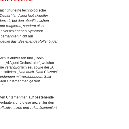
nicht nur eine technologische
„Deutschland liegt laut aktueller
ders als bei den oberflächlichen
nur reagieren, sondern aktiv
, in verschiedenen Systemen
 übernähmen nicht nur
deutet das: Bestehende Rollenbilder
rchitekturwissen und „Tool“-
er „AI Agent Orchestrator“, welcher
 verantwortlich sei, sowie der „AI
estalteten.
„Und auch ,Data Citizens’
eidungen mit voranbringen. Statt
ollten Unternehmen gezielt
.“
ollten Unternehmen
auf bestehende
verfügten, und diese gezielt für den
fektiv nutzen und zukunftsorientiert