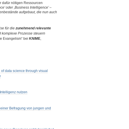
der dafür nötigen Ressourcen
e’ oder ,Business Intelligence’ –
tenbestände aufgebaut, die nun auch
se für die
zunehmend relevante
d komplexe Prozesse steuern
nce Evangelism“ bei
KNIME
,
of data science through visual
e
ntelligenz nutzen
e einer Befragung von jungen und