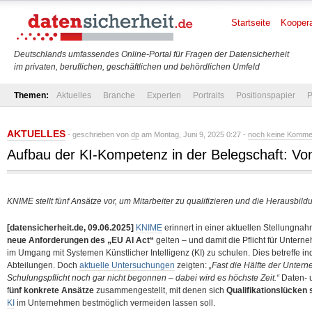
Startseite
Koopera
Deutschlands umfassendes Online-Portal für Fragen der Datensicherheit
im privaten, beruflichen, geschäftlichen und behördlichen Umfeld
Themen:
Aktuelles
Branche
Experten
Portraits
Positionspapier
P
AKTUELLES
- geschrieben von
dp
am Montag, Juni 9, 2025 0:27 -
noch keine Komme
Aufbau der KI-Kompetenz in der Belegschaft: Von 
KNIME stellt fünf Ansätze vor, um Mitarbeiter zu qualifizieren und die Herausbil
[datensicherheit.de, 09.06.2025]
KNIME
erinnert in einer aktuellen Stellungna
neue Anforderungen des „EU AI Act“
gelten – und damit die Pflicht für Untern
im Umgang mit Systemen Künstlicher Intelligenz (KI) zu schulen. Dies betreffe inde
Abteilungen. Doch
aktuelle Untersuchungen
zeigten:
„Fast die Hälfte der Unter
Schulungspflicht noch gar nicht begonnen – dabei wird es höchste Zeit.“
Daten- 
f
ünf konkrete Ansätze
zusammengestellt, mit denen sich
Qualifikationslücken 
KI
im Unternehmen bestmöglich vermeiden lassen soll.