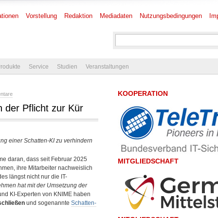
tionen
Vorstellung
Redaktion
Mediadaten
Nutzungsbedingungen
Im
rodukte
Service
Studien
Veranstaltungen
KOOPERATION
ntare
der Pflicht zur Kür
dung einer Schatten-KI zu verhindern
hme daran, dass seit Februar 2025
MITGLIEDSCHAFT
ehmen, ihre Mitarbeiter nachweislich
s längst nicht nur die IT-
nehmen hat mit der Umsetzung der
und KI-Experten von KNIME haben
schließen
und sogenannte
Schatten-