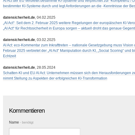
AI Act der EU verbietet bestimmte KI-Systeme und verpflichtet zur -Kompetenz / 
bestimmter KI-Systeme durch und legt Anforderungen an die -Kenntnisse der Besc
datensicherheit.de
, 04.02.2025
„AI Act“: Seit dem 2. Februar 2025 weitere Regelungen der europäischen KI-Verord
„AI Act“ für Rechtssicherheit in Europa sorgen – aktuell droht das genaue Gegentei
datensicherheit.de
, 03.02.2025
AI Act: eco-Kommentar zum Inkrafttreten – nationale Gesetzgebung muss Vision u
Februar 2025 verbietet der „AI Act“ Manipulation durch KI, „Social Scoring“ und bi
Echtzeit
datensicherheit.de
, 28.05.2024
Schatten-KI und EU AI Act: Unternehmen müssen sich den Herausforderungen zeit
nimmt Stellung zu Aspekten der erfolgreichen KI-Transformation
Kommentieren
Name
- benötigt