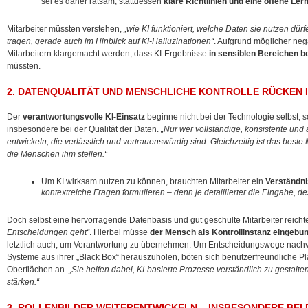
sei es daher ratsam, stattdessen
klare Richtlinien und eine offene Lern
Mitarbeiter müssten verstehen,
„wie KI funktioniert, welche Daten sie nutzen dü
tragen, gerade auch im Hinblick auf KI-Halluzinationen“
. Aufgrund möglicher neg
Mitarbeitern klargemacht werden, dass KI-Ergebnisse
in sensiblen Bereichen b
müssten.
2. DATENQUALITÄT UND MENSCHLICHE KONTROLLE RÜCKEN I
Der
verantwortungsvolle KI-Einsatz
beginne nicht bei der Technologie selbst, 
insbesondere bei der Qualität der Daten.
„Nur wer vollständige, konsistente und 
entwickeln, die verlässlich und vertrauenswürdig sind. Gleichzeitig ist das beste 
die Menschen ihm stellen.“
Um KI wirksam nutzen zu können, brauchten Mitarbeiter ein
Verständni
kontextreiche Fragen formulieren – denn je detaillierter die Eingabe, de
Doch selbst eine hervorragende Datenbasis und gut geschulte Mitarbeiter reicht
Entscheidungen geht“
. Hierbei müsse
der Mensch als Kontrollinstanz eingebu
letztlich auch, um Verantwortung zu übernehmen. Um Entscheidungswege nachv
Systeme aus ihrer „Black Box“ herauszuholen, böten sich benutzerfreundliche Pl
Oberflächen an.
„Sie helfen dabei, KI-basierte Prozesse verständlich zu gestalte
stärken.“
3. ROLLENBILDER WEITERENTWICKELN – INSBESONDERE BEI