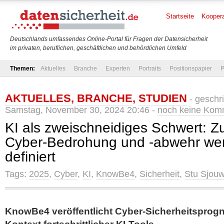
Startseite
Koopera
Deutschlands umfassendes Online-Portal für Fragen der Datensicherheit
im privaten, beruflichen, geschäftlichen und behördlichen Umfeld
Themen:
Aktuelles
Branche
Experten
Portraits
Positionspapier
P
AKTUELLES
,
BRANCHE
,
STUDIEN
- geschr
Samstag, November 30, 2024 20:46 -
noch keine Kom
KI als zweischneidiges Schwert: Z
Cyber-Bedrohung und -abwehr we
definiert
Tags:
2025
,
Cyber
,
KI
,
KnowBe4
,
Sicherheit
,
Stu Sjou
KnowBe4 veröffentlicht Cyber-Sicherheitsprogn