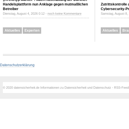
Handelsplattform nun Anklage gegen mutmaßlichen
Zutrittskontrolle
Betreiber
Cybersecurity-Pri
Dienstag, August 4, 2026 0:12 -
noch keine Kommentare
Samstag, August 8,
Aktuelles
Experten
Aktuelles
Bra
Datenschutzerklärung
© 2020 datensicherheit.de Informationen zu Datensicherheit und Datenschutz - RSS-Fee