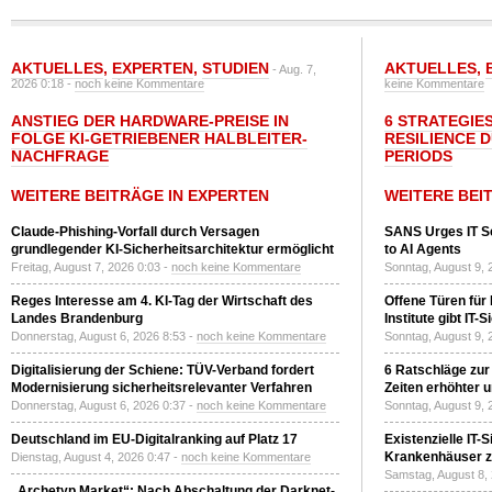
AKTUELLES
,
EXPERTEN
,
STUDIEN
AKTUELLES
,
- Aug. 7,
2026 0:18 -
noch keine Kommentare
keine Kommentare
ANSTIEG DER HARDWARE-PREISE IN
6 STRATEGIE
FOLGE KI-GETRIEBENER HALBLEITER-
RESILIENCE 
NACHFRAGE
PERIODS
WEITERE BEITRÄGE IN EXPERTEN
WEITERE BEI
Claude-Phishing-Vorfall durch Versagen
SANS Urges IT S
grundlegender KI-Sicherheitsarchitektur ermöglicht
to AI Agents
Freitag, August 7, 2026 0:03 -
noch keine Kommentare
Sonntag, August 9, 
Reges Interesse am 4. KI-Tag der Wirtschaft des
Offene Türen für
Landes Brandenburg
Institute gibt I
Donnerstag, August 6, 2026 8:53 -
noch keine Kommentare
Sonntag, August 9, 
Digitalisierung der Schiene: TÜV-Verband fordert
6 Ratschläge zur
Modernisierung sicherheitsrelevanter Verfahren
Zeiten erhöhter 
Donnerstag, August 6, 2026 0:37 -
noch keine Kommentare
Sonntag, August 9, 
Deutschland im EU-Digitalranking auf Platz 17
Existenzielle IT-
Krankenhäuser zu
Dienstag, August 4, 2026 0:47 -
noch keine Kommentare
Samstag, August 8,
„Archetyp Market“: Nach Abschaltung der Darknet-