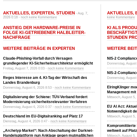
AKTUELLES
,
EXPERTEN
,
STUDIEN
AKTUELLES
,
- Aug. 7,
2026 0:18 -
noch keine Kommentare
keine Kommentare
ANSTIEG DER HARDWARE-PREISE IN
KI ALS PROD
FOLGE KI-GETRIEBENER HALBLEITER-
BESCHÄFTIGT
NACHFRAGE
STUNDEN PR
WEITERE BEITRÄGE IN EXPERTEN
WEITERE BEI
Claude-Phishing-Vorfall durch Versagen
NIS-2 Compliance
grundlegender KI-Sicherheitsarchitektur ermöglicht
Donnerstag, August 
Freitag, August 7, 2026 0:03 -
noch keine Kommentare
NIS-2-Compliance
Reges Interesse am 4. KI-Tag der Wirtschaft des
Donnerstag, August 
Landes Brandenburg
ElringKlinger mod
Donnerstag, August 6, 2026 8:53 -
noch keine Kommentare
Management mit 
Digitalisierung der Schiene: TÜV-Verband fordert
Mittwoch, August 5,
Modernisierung sicherheitsrelevanter Verfahren
EU AI Act: Aktuel
Donnerstag, August 6, 2026 0:37 -
noch keine Kommentare
Notwendigkeit de
Deutschland im EU-Digitalranking auf Platz 17
Mittwoch, August 5,
Dienstag, August 4, 2026 0:47 -
noch keine Kommentare
Kompromittierte
„Archetyp Market“: Nach Abschaltung der Darknet-
weltweit auf Plat
Handelsplattform nun Anklage gegen mutmaßlichen
Mittwoch, August 5,