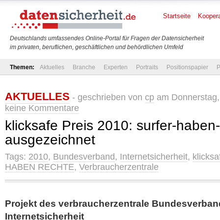
Startseite
Koopera
Deutschlands umfassendes Online-Portal für Fragen der Datensicherheit
im privaten, beruflichen, geschäftlichen und behördlichen Umfeld
Themen:
Aktuelles
Branche
Experten
Portraits
Positionspapier
P
AKTUELLES
- geschrieben von
cp
am Donnerstag, 
keine Kommentare
klicksafe Preis 2010: surfer-haben
ausgezeichnet
Tags:
2010
,
Bundesverband
,
Internetsicherheit
,
klicksa
HABEN RECHTE
,
Verbraucherzentrale
Projekt des verbraucherzentrale Bundesverbande
Internetsicherheit