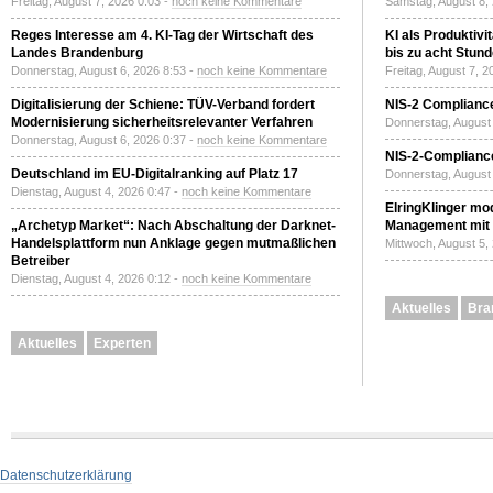
Freitag, August 7, 2026 0:03 -
noch keine Kommentare
Samstag, August 8,
Reges Interesse am 4. KI-Tag der Wirtschaft des
KI als Produktivi
Landes Brandenburg
bis zu acht Stun
Donnerstag, August 6, 2026 8:53 -
noch keine Kommentare
Freitag, August 7, 
Digitalisierung der Schiene: TÜV-Verband fordert
NIS-2 Compliance
Modernisierung sicherheitsrelevanter Verfahren
Donnerstag, August 
Donnerstag, August 6, 2026 0:37 -
noch keine Kommentare
NIS-2-Compliance
Deutschland im EU-Digitalranking auf Platz 17
Donnerstag, August 
Dienstag, August 4, 2026 0:47 -
noch keine Kommentare
ElringKlinger mod
„Archetyp Market“: Nach Abschaltung der Darknet-
Management mit 
Handelsplattform nun Anklage gegen mutmaßlichen
Mittwoch, August 5,
Betreiber
Dienstag, August 4, 2026 0:12 -
noch keine Kommentare
Aktuelles
Bra
Aktuelles
Experten
Datenschutzerklärung