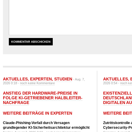
AKTUELLES
,
EXPERTEN
,
STUDIEN
AKTUELLES
,
- Aug. 7,
2026 0:18 -
noch keine Kommentare
2026 0:54 -
noch ke
ANSTIEG DER HARDWARE-PREISE IN
EXISTENZIELL
FOLGE KI-GETRIEBENER HALBLEITER-
DEUTSCHLAN
NACHFRAGE
DIGITALEN A
WEITERE BEITRÄGE IN EXPERTEN
WEITERE BEI
Claude-Phishing-Vorfall durch Versagen
Zutrittskontrolle
grundlegender KI-Sicherheitsarchitektur ermöglicht
Cybersecurity-Pri