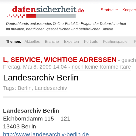
Startseite
Koopera
Deutschlands umfassendes Online-Portal für Fragen der Datensicherheit
im privaten, beruflichen, geschäftlichen und behördlichen Umfeld
Themen:
Aktuelles
Branche
Experten
Portraits
Positionspapier
P
L
,
SERVICE
,
WICHTIGE ADRESSEN
- gesch
Freitag, Mai 8, 2009 14:04 -
noch keine Kommentare
Landesarchiv Berlin
Tags:
Berlin
,
Landesarchiv
Landesarchiv Berlin
Eichborndamm 115 – 121
13403 Berlin
http://www.landesarchiv-berlin.de