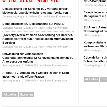
WEITERE BEITRÄGE IN EXPERTEN
NIS-2-Compliance
Donnerstag, August 
Digitalisierung der Schiene: TÜV-Verband fordert
ElringKlinger mod
Modernisierung sicherheitsrelevanter Verfahren
Management mit 
Donnerstag, August 6, 2026 0:37 -
noch keine Kommentare
Mittwoch, August 5,
Deutschland im EU-Digitalranking auf Platz 17
EU AI Act: Aktuel
Dienstag, August 4, 2026 0:47 -
noch keine Kommentare
Notwendigkeit de
„Archetyp Market“: Nach Abschaltung der Darknet-
Mittwoch, August 5,
Handelsplattform nun Anklage gegen mutmaßlichen
Kompromittierte
Betreiber
weltweit auf Plat
Dienstag, August 4, 2026 0:12 -
noch keine Kommentare
Mittwoch, August 5,
Entwicklung zur verlässlichen
Cyberrisiken sch
Geschäftstechnologie: KI-Kennzeichnung gemäß EU
Schwachstellen i
AI Act erst der Anfang
Dienstag, August 4,
Sonntag, August 2, 2026 0:02 -
noch keine Kommentare
AI Act: Ab 2. August 2026 weitere Regeln in Kraft –
indes noch viele offene Fragen
Aktuelles
Bra
Sonntag, August 2, 2026 0:01 -
noch keine Kommentare
Aktuelles
Experten