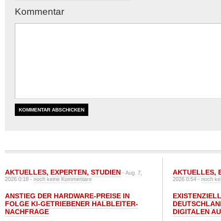
Kommentar
AKTUELLES
,
EXPERTEN
,
STUDIEN
AKTUELLES
,
- Aug. 7,
2026 0:18 -
noch keine Kommentare
2026 0:54 -
noch ke
ANSTIEG DER HARDWARE-PREISE IN
EXISTENZIELL
FOLGE KI-GETRIEBENER HALBLEITER-
DEUTSCHLAN
NACHFRAGE
DIGITALEN A