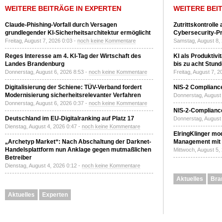
WEITERE BEITRÄGE IN EXPERTEN
WEITERE BEI
Claude-Phishing-Vorfall durch Versagen
Zutrittskontrolle
grundlegender KI-Sicherheitsarchitektur ermöglicht
Cybersecurity-Pri
Freitag, August 7, 2026 0:03 -
noch keine Kommentare
Samstag, August 8,
Reges Interesse am 4. KI-Tag der Wirtschaft des
KI als Produktivi
Landes Brandenburg
bis zu acht Stun
Donnerstag, August 6, 2026 8:53 -
noch keine Kommentare
Freitag, August 7, 
Digitalisierung der Schiene: TÜV-Verband fordert
NIS-2 Compliance
Modernisierung sicherheitsrelevanter Verfahren
Donnerstag, August 
Donnerstag, August 6, 2026 0:37 -
noch keine Kommentare
NIS-2-Compliance
Deutschland im EU-Digitalranking auf Platz 17
Donnerstag, August 
Dienstag, August 4, 2026 0:47 -
noch keine Kommentare
ElringKlinger mod
„Archetyp Market“: Nach Abschaltung der Darknet-
Management mit 
Handelsplattform nun Anklage gegen mutmaßlichen
Mittwoch, August 5,
Betreiber
Dienstag, August 4, 2026 0:12 -
noch keine Kommentare
Aktuelles
Bra
Aktuelles
Experten