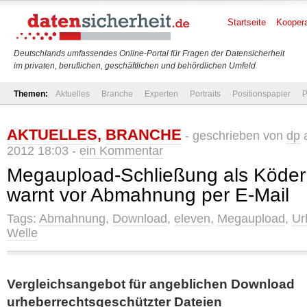
Startseite
Koopera
Deutschlands umfassendes Online-Portal für Fragen der Datensicherheit
im privaten, beruflichen, geschäftlichen und behördlichen Umfeld
Themen:
Aktuelles
Branche
Experten
Portraits
Positionspapier
P
AKTUELLES
,
BRANCHE
- geschrieben von
dp
a
2012 18:03 -
ein Kommentar
Megaupload-Schließung als Köde
warnt vor Abmahnung per E-Mail
Tags:
Abmahnung
,
Download
,
eleven
,
Megaupload
,
Ur
Welle
Vergleichsangebot für angeblichen Download
urheberrechtsgeschützter Dateien