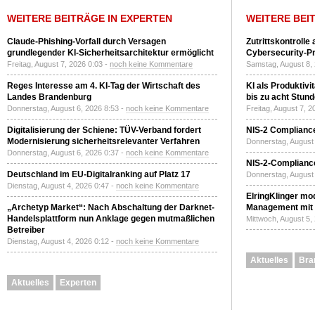
WEITERE BEITRÄGE IN EXPERTEN
WEITERE BEI
Claude-Phishing-Vorfall durch Versagen
Zutrittskontrolle
grundlegender KI-Sicherheitsarchitektur ermöglicht
Cybersecurity-Pri
Freitag, August 7, 2026 0:03 -
noch keine Kommentare
Samstag, August 8,
Reges Interesse am 4. KI-Tag der Wirtschaft des
KI als Produktivi
Landes Brandenburg
bis zu acht Stun
Donnerstag, August 6, 2026 8:53 -
noch keine Kommentare
Freitag, August 7, 
Digitalisierung der Schiene: TÜV-Verband fordert
NIS-2 Compliance
Modernisierung sicherheitsrelevanter Verfahren
Donnerstag, August 
Donnerstag, August 6, 2026 0:37 -
noch keine Kommentare
NIS-2-Compliance
Deutschland im EU-Digitalranking auf Platz 17
Donnerstag, August 
Dienstag, August 4, 2026 0:47 -
noch keine Kommentare
ElringKlinger mod
„Archetyp Market“: Nach Abschaltung der Darknet-
Management mit 
Handelsplattform nun Anklage gegen mutmaßlichen
Mittwoch, August 5,
Betreiber
Dienstag, August 4, 2026 0:12 -
noch keine Kommentare
Aktuelles
Bra
Aktuelles
Experten