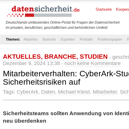
Startseite
Koopera
Deutschlands umfassendes Online-Portal für Fragen der Datensicherheit
im privaten, beruflichen, geschäftlichen und behördlichen Umfeld
Themen:
Aktuelles
Branche
Experten
Portraits
Positionspapier
P
AKTUELLES
,
BRANCHE
,
STUDIEN
- geschr
Dezember 9, 2024 13:38 -
noch keine Kommentare
Mitarbeiterverhalten: CyberArk-St
Sicherheitsrisiken auf
Tags:
CyberArk
,
Daten
,
Michael Kleist
,
Mitarbeiter
,
Sich
Sicherheitsteams sollten Anwendung von Identi
neu überdenken