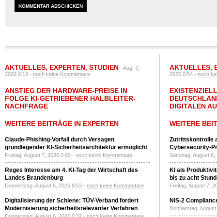
AKTUELLES
,
EXPERTEN
,
STUDIEN
AKTUELLES
,
- Aug. 7,
2026 0:18 -
noch keine Kommentare
2026 0:54 -
noch ke
ANSTIEG DER HARDWARE-PREISE IN
EXISTENZIELL
FOLGE KI-GETRIEBENER HALBLEITER-
DEUTSCHLAN
NACHFRAGE
DIGITALEN A
WEITERE BEITRÄGE IN EXPERTEN
WEITERE BEI
Claude-Phishing-Vorfall durch Versagen
Zutrittskontrolle
grundlegender KI-Sicherheitsarchitektur ermöglicht
Cybersecurity-Pri
Freitag, August 7, 2026 0:03 -
noch keine Kommentare
Samstag, August 8,
Reges Interesse am 4. KI-Tag der Wirtschaft des
KI als Produktivi
Landes Brandenburg
bis zu acht Stun
Donnerstag, August 6, 2026 8:53 -
noch keine Kommentare
Freitag, August 7, 
Digitalisierung der Schiene: TÜV-Verband fordert
NIS-2 Compliance
Modernisierung sicherheitsrelevanter Verfahren
Donnerstag, August 
Donnerstag, August 6, 2026 0:37 -
noch keine Kommentare