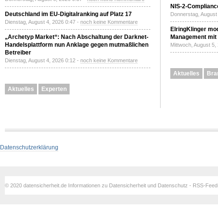
NIS-2-Compliance
Deutschland im EU-Digitalranking auf Platz 17
Donnerstag, August 
Dienstag, August 4, 2026 0:47 -
noch keine Kommentare
ElringKlinger mod
„Archetyp Market“: Nach Abschaltung der Darknet-
Management mit 
Handelsplattform nun Anklage gegen mutmaßlichen
Mittwoch, August 5,
Betreiber
Dienstag, August 4, 2026 0:12 -
noch keine Kommentare
Aktuelles
Bra
Aktuelles
Experten
Datenschutzerklärung
© 2020 datensicherheit.de Informationen zu Datensicherheit und Datenschutz - RSS-Fee