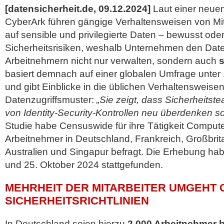
[datensicherheit.de, 09.12.2024]
Laut einer neue
CyberArk führen gängige Verhaltensweisen von Mita
auf sensible und privilegierte Daten – bewusst od
Sicherheitsrisiken, weshalb Unternehmen den Da
Arbeitnehmern nicht nur verwalten, sondern auch
s
basiert demnach auf einer globalen Umfrage unter
und gibt Einblicke in die üblichen Verhaltensweise
Datenzugriffsmuster:
„Sie zeigt, dass Sicherheits
von Identity-Security-Kontrollen neu überdenken sol
Studie habe Censuswide für ihre Tätigkeit Comput
Arbeitnehmer in Deutschland,
Frankreich, Großbri
Australien und Singapur befragt. Die Erhebung ha
und 25. Oktober 2024 stattgefunden.
MEHRHEIT DER MITARBEITER UMGEHT 
SICHERHEITSRICHTLINIEN
In Deutschland seien hierzu
2.000 Arbeitnehmer b