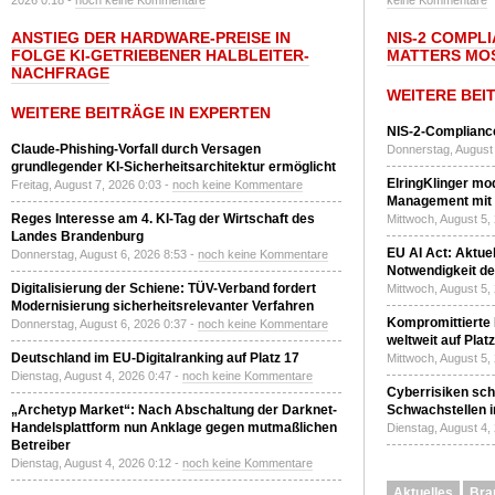
2026 0:18 -
noch keine Kommentare
keine Kommentare
ANSTIEG DER HARDWARE-PREISE IN
NIS-2 COMPL
FOLGE KI-GETRIEBENER HALBLEITER-
MATTERS MO
NACHFRAGE
WEITERE BEI
WEITERE BEITRÄGE IN EXPERTEN
NIS-2-Compliance
Claude-Phishing-Vorfall durch Versagen
Donnerstag, August 
grundlegender KI-Sicherheitsarchitektur ermöglicht
ElringKlinger mod
Freitag, August 7, 2026 0:03 -
noch keine Kommentare
Management mit 
Reges Interesse am 4. KI-Tag der Wirtschaft des
Mittwoch, August 5,
Landes Brandenburg
EU AI Act: Aktuel
Donnerstag, August 6, 2026 8:53 -
noch keine Kommentare
Notwendigkeit de
Digitalisierung der Schiene: TÜV-Verband fordert
Mittwoch, August 5,
Modernisierung sicherheitsrelevanter Verfahren
Kompromittierte
Donnerstag, August 6, 2026 0:37 -
noch keine Kommentare
weltweit auf Plat
Deutschland im EU-Digitalranking auf Platz 17
Mittwoch, August 5,
Dienstag, August 4, 2026 0:47 -
noch keine Kommentare
Cyberrisiken sch
„Archetyp Market“: Nach Abschaltung der Darknet-
Schwachstellen i
Handelsplattform nun Anklage gegen mutmaßlichen
Dienstag, August 4,
Betreiber
Dienstag, August 4, 2026 0:12 -
noch keine Kommentare
Aktuelles
Bra