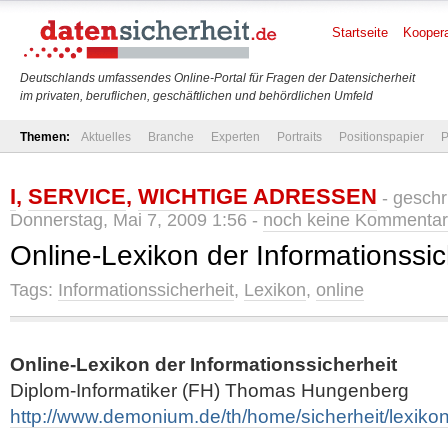
Startseite
Koopera
Deutschlands umfassendes Online-Portal für Fragen der Datensicherheit
im privaten, beruflichen, geschäftlichen und behördlichen Umfeld
Themen:
Aktuelles
Branche
Experten
Portraits
Positionspapier
P
I
,
SERVICE
,
WICHTIGE ADRESSEN
- gesch
Donnerstag, Mai 7, 2009 1:56 -
noch keine Kommenta
Online-Lexikon der Informationssic
Tags:
Informationssicherheit
,
Lexikon
,
online
Online-Lexikon der Informationssicherheit
Diplom-Informatiker (FH) Thomas Hungenberg
http://www.demonium.de/th/home/sicherheit/lexikon