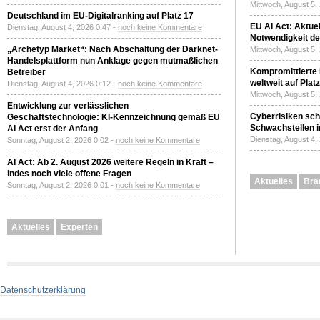
Mittwoch, August 5,
Deutschland im EU-Digitalranking auf Platz 17
EU AI Act: Aktuel
Dienstag, August 4, 2026 0:47 -
noch keine Kommentare
Notwendigkeit de
„Archetyp Market“: Nach Abschaltung der Darknet-
Mittwoch, August 5,
Handelsplattform nun Anklage gegen mutmaßlichen
Kompromittierte
Betreiber
weltweit auf Plat
Dienstag, August 4, 2026 0:12 -
noch keine Kommentare
Mittwoch, August 5,
Entwicklung zur verlässlichen
Cyberrisiken sch
Geschäftstechnologie: KI-Kennzeichnung gemäß EU
Schwachstellen i
AI Act erst der Anfang
Dienstag, August 4,
Sonntag, August 2, 2026 0:02 -
noch keine Kommentare
AI Act: Ab 2. August 2026 weitere Regeln in Kraft –
indes noch viele offene Fragen
Aktuelles
Bra
Sonntag, August 2, 2026 0:01 -
noch keine Kommentare
Aktuelles
Experten
Datenschutzerklärung