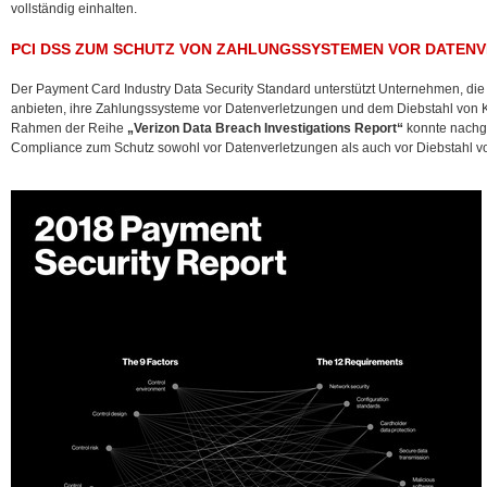
vollständig einhalten.
PCI DSS ZUM SCHUTZ VON ZAHLUNGSSYSTEMEN VOR DATEN
Der Payment Card Industry Data Security Standard unterstützt Unternehmen, di
anbieten, ihre Zahlungssysteme vor Datenverletzungen und dem Diebstahl von 
Rahmen der Reihe
„Verizon Data Breach Investigations Report“
konnte nachg
Compliance zum Schutz sowohl vor Datenverletzungen als auch vor Diebstahl vo