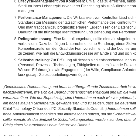
Lifecycle-Management von Kontrollen:
Um all das zu erreichen, muss
Stadium ihres Lebenszyklus von ihrer Einrichtung bis zur Außerbetrie
managen.
Performance-Management:
Die Wirksamkeit von Kontrollen lässt sic
Standards zur Messung der tatsächlichen Performance des Kontrollumfe
Und man trägt damit zu prognostizierbaren Ergebnissen der Datenschut
Dadurch ist die frühzeitige Identifizierung und Behebung von Perfor
Reifegradmessung:
Eine Kontrollumgebung sollte niemals stagnieren –
verbessern. Dazu benötigen Unternehmen eine Roadmap, einen Zielwer
Kompetenzreife, um den Grad der Formvorschriften und die Optimierun
zu zeigen, wie nah die Entwicklungsprozesse am Ende sind und sich ko
Selbstbeurteilung:
Zur Erfüllung all dessen sind entsprechende Inhou
(Personal, Prozesse, Technologie), Fähigkeiten (unterstützende Prozes
Wissen, Erfahrung) sowie Engagement (der Wille, Compliance-Anforde
kurz gesagt: Selbstbeurteilungsvermögen.
„Gemeinsame Datennutzung und branchenübergreifende Zusammenarbeit ist vo
nachzuvollziehen, wie sich die Bedrohungslandschaft entwickelt und um die wel
voranzutreiben. Wie der Report zeigt, sind Unternehmen nach wie vor gefordert,
ein hohes Maß an Sicherheit zu gewährleisten und zu zeigen, dass sie dauerhaft
Chief Technology Officer des PCI Security Standards Council.
„Unternehmen soll
hohe Aufmerksamkeit schenken und Informationen nutzen, um die Sicherheit wei
sollte niemals als das Endziel für Sicherheit angesehen werden, sondern eher a
Erfolg eines Unternehmens beim Schutz von Daten.“