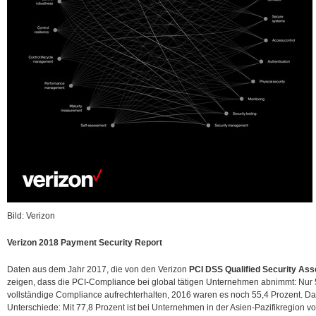
Bild: Verizon
Verizon 2018 Payment Security Report
Daten aus dem Jahr 2017, die von den Verizon
PCI DSS Qualified Security As
zeigen, dass die PCI-Compliance bei global tätigen Unternehmen abnimmt: Nur 
vollständige Compliance aufrechterhalten, 2016 waren es noch 55,4 Prozent. Da
Unterschiede: Mit 77,8 Prozent ist bei Unternehmen in der Asien-Pazifikregion 