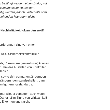
u befähigt werden, einen Dialog mit
verständlicher zu machen.
g werden jedoch Fortschritte oder
 leitenden Managern nicht
Nachhaltigkeit folgen den zwölf
orderungen sind von einer
 DSS-Sicherheitskontrollziele
ests, Risikomanagement usw.) können
len. Um das Ausfallen von Kontrollen
erlich.
- sowie sich permanent ändernden
eränderungen standzuhalten, damit
onfigurierungsstandards,
mmer wieder versagen, auch wenn
 Daher ist im Sinne von Wirksamkeit
ves Erkennen und rasche