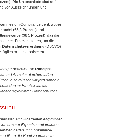
ozent). Die Unterschiede sind auf
zung von Auszeichnungen und
e, wenn es um Compliance geht, wobei
elhandel (56,3 Prozent) und
ttengewerbe (38,5 Prozent), das die
liance-Projekte starten, um die
n Datenschutzverordnung
(DSGVO)
 täglich mit elektronischen
eniger beachtet“
, so
Rodolphe
her und Anbieter gleichermaßen
zen, also müssen wir jetzt handeln,
methoden im Hinblick auf die
achhaltigkeit ihres Datenschutzes
SSLICH
aberdaten ein; wir arbeiten eng mit der
on unserer Expertise und unseren
nehmen helfen, ihr Compliance-
ethodik an die Hand zu geben; in