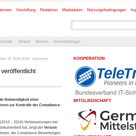
tionen
Vorstellung
Redaktion
Mediadaten
Nutzungsbedingungen
Im
rodukte
Service
Studien
Veranstaltungen
KOOPERATION
ber 25, 2018 18:34 -
noch keine
eröffentlicht
die Notwendigkeit einer
MITGLIEDSCHAFT
toren zur Kontrolle der Compliance-
n (2010 – 2016) Verbesserungen bei
okumentiert hat, zeigt der
Verizon
nehmen, die Compliance-Bewertungen