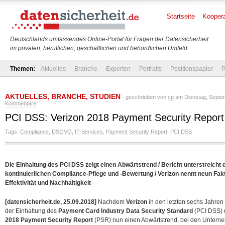
Startseite
Koopera
Deutschlands umfassendes Online-Portal für Fragen der Datensicherheit
im privaten, beruflichen, geschäftlichen und behördlichen Umfeld
Themen:
Aktuelles
Branche
Experten
Portraits
Positionspapier
P
AKTUELLES
,
BRANCHE
,
STUDIEN
- geschrieben von
cp
am Dienstag, Septem
Kommentare
PCI DSS: Verizon 2018 Payment Security Report v
Tags:
Compliance
,
DSGVO
,
IT-Services
,
Payment Security Report
,
PCI DSS
Die Einhaltung des PCI DSS zeigt einen Abwärtstrend / Bericht unterstreicht 
kontinuierlichen Compliance-Pflege und -Bewertung / Verizon nennt neun Fak
Effektivität und Nachhaltigkeit
[datensicherheit.de, 25.09.2018]
Nachdem
Verizon
in den letzten sechs Jahre
der Einhaltung des
Payment Card Industry Data Security Standard
(PCI DSS) d
2018 Payment Security Report
(PSR) nun einen Abwärtstrend, bei den Unter