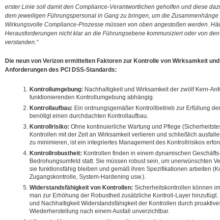
erster Linie soll damit den Compliance-Verantwortlichen geholfen und diese daz
dem jeweiligen Führungspersonal in Gang zu bringen, um die Zusammenhänge 
Wirkungsvolle Compliance-Prozesse müssen von oben angestoßen werden. Häufi
Herausforderungen nicht klar an die Führungsebene kommuniziert oder von den
verstanden.“
Die neun von Verizon ermittelten Faktoren zur Kontrolle von Wirksamkeit und 
Anforderungen des PCI DSS-Standards:
Kontrollumgebung:
Nachhaltigkeit und Wirksamkeit der zwölf Kern-Anf
funktionierenden Kontrollumgebung abhängig.
Kontrollaufbau:
Ein ordnungsgemäßer Kontrollbetrieb zur Erfüllung der
benötigt einen durchdachten Kontrollaufbau.
Kontrollrisiko:
Ohne kontinuierliche Wartung und Pflege (Sicherheitst
Kontrollen mit der Zeit an Wirksamkeit verlieren und schließlich ausfal
zu minimieren, ist ein integriertes Management des Kontrollrisikos erford
Kontrollrobustheit:
Kontrollen finden in einem dynamischen Geschäfts
Bedrohungsumfeld statt. Sie müssen robust sein, um unerwünschten V
sie funktionsfähig bleiben und gemäß ihren Spezifikationen arbeiten (K
Zugangskontrolle, System-Hardening usw.).
Widerstandsfähigkeit von Kontrollen:
Sicherheitskontrollen können i
man zur Erhöhung der Robustheit zusätzliche Kontroll-Layer hinzufügt.
und Nachhaltigkeit Widerstandsfähigkeit der Kontrollen durch proakti
Wiederherstellung nach einem Ausfall unverzichtbar.