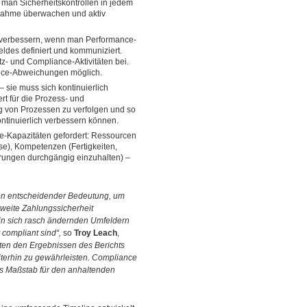
 man Sicherheitskontrollen in jedem
bnahme überwachen und aktiv
h verbessern, wenn man Performance-
ldes definiert und kommuniziert.
z- und Compliance-Aktivitäten bei.
mance-Abweichungen möglich.
 sie muss sich kontinuierlich
t für die Prozess- und
g von Prozessen zu verfolgen und so
ntinuierlich verbessern können.
se-Kapazitäten gefordert: Ressourcen
se), Kompetenzen (Fertigkeiten,
rungen durchgängig einzuhalten) –
n entscheidender Bedeutung, um
tweite Zahlungssicherheit
 in sich rasch ändernden Umfeldern
 compliant sind“,
so
Troy Leach
,
ten den Ergebnissen des Berichts
terhin zu gewährleisten. Compliance
ls Maßstab für den anhaltenden