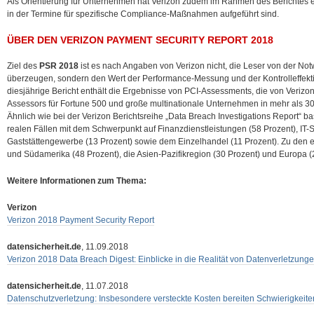
Als Orientierung für Unternehmen hat Verizon zudem im Rahmen des Berichtes e
in der Termine für spezifische Compliance-Maßnahmen aufgeführt sind.
ÜBER DEN VERIZON PAYMENT SECURITY REPORT 2018
Ziel des
PSR 2018
ist es nach Angaben von Verizon nicht, die Leser von der No
überzeugen, sondern den Wert der Performance-Messung und der Kontrolleffektivi
diesjährige Bericht enthält die Ergebnisse von PCI-Assessments, die von Verizo
Assessors für Fortune 500 und große multinationale Unternehmen in mehr als 3
Ähnlich wie bei der Verizon Berichtsreihe „Data Breach Investigations Report“ ba
realen Fällen mit dem Schwerpunkt auf Finanzdienstleistungen (58 Prozent), IT-
Gaststättengewerbe (13 Prozent) sowie dem Einzelhandel (11 Prozent). Zu den 
und Südamerika (48 Prozent), die Asien-Pazifikregion (30 Prozent) und Europa (
Weitere Informationen zum Thema:
Verizon
Verizon 2018 Payment Security Report
datensicherheit.de
, 11.09.2018
Verizon 2018 Data Breach Digest: Einblicke in die Realität von Datenverletzung
datensicherheit.de
, 11.07.2018
Datenschutzverletzung: Insbesondere versteckte Kosten bereiten Schwierigkeite