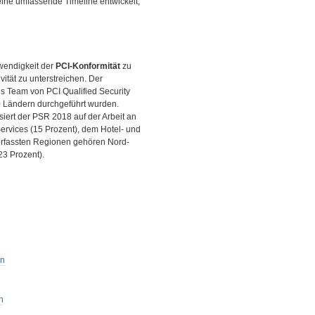
ine umfassende Timeline entwickelt,
twendigkeit der
PCI-Konformität
zu
tät zu unterstreichen. Der
ns Team von PCI Qualified Security
0 Ländern durchgeführt wurden.
siert der PSR 2018 auf der Arbeit an
Services (15 Prozent), dem Hotel- und
erfassten Regionen gehören Nord-
23 Prozent).
en
n