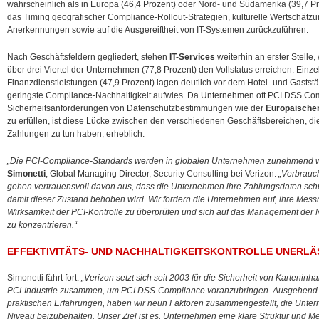
wahrscheinlich als in Europa (46,4 Prozent) oder Nord- und Südamerika (39,7 Pr
das Timing geografischer Compliance-Rollout-Strategien, kulturelle Wertschät
Anerkennungen sowie auf die Ausgereiftheit von IT-Systemen zurückzuführen.
Nach Geschäftsfeldern gegliedert, stehen
IT-Services
weiterhin an erster Stell
über drei Viertel der Unternehmen (77,8 Prozent) den Vollstatus erreichen. Einz
Finanzdienstleistungen (47,9 Prozent) lagen deutlich vor dem Hotel- und Gaststä
geringste Compliance-Nachhaltigkeit aufwies. Da Unternehmen oft PCI DSS Comp
Sicherheitsanforderungen von Datenschutzbestimmungen wie der
Europäische
zu erfüllen, ist diese Lücke zwischen den verschiedenen Geschäftsbereichen, die
Zahlungen zu tun haben, erheblich.
„Die PCI-Compliance-Standards werden in globalen Unternehmen zunehmend w
Simonetti
, Global Managing Director, Security Consulting bei Verizon.
„Verbrauc
gehen vertrauensvoll davon aus, dass die Unternehmen ihre Zahlungsdaten schüt
damit dieser Zustand behoben wird. Wir fordern die Unternehmen auf, ihre Mess
Wirksamkeit der PCI-Kontrolle zu überprüfen und sich auf das Management der N
zu konzentrieren.“
EFFEKTIVITÄTS- UND NACHHALTIGKEITSKONTROLLE UNERLÄ
Simonetti fährt fort:
„Verizon setzt sich seit 2003 für die Sicherheit von Karteninh
PCI-Industrie zusammen, um PCI DSS-Compliance voranzubringen. Ausgehend v
praktischen Erfahrungen, haben wir neun Faktoren zusammengestellt, die Unter
Niveau beizubehalten. Unser Ziel ist es, Unternehmen eine klare Struktur und M