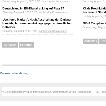
Donnerstag, August 6, 2026 0:37 -
noch keine Kommentare
Samstag, August 8,
Deutschland im EU-Digitalranking auf Platz 17
KI als Produktivi
bis zu acht Stun
Dienstag, August 4, 2026 0:47 -
noch keine Kommentare
Freitag, August 7, 
„Archetyp Market“: Nach Abschaltung der Darknet-
Handelsplattform nun Anklage gegen mutmaßlichen
NIS-2 Compliance
Betreiber
Donnerstag, August 
Dienstag, August 4, 2026 0:12 -
noch keine Kommentare
Aktuelles
Bra
Aktuelles
Experten
Datenschutzerklärung
© 2020 datensicherheit.de Informationen zu Datensicherheit und Datenschutz - RSS-Fee