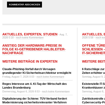
AKTUELLES
,
EXPERTEN
,
STUDIEN
AKTUELLES
,
- Aug. 7,
2026 0:18 -
noch keine Kommentare
2026 0:58 -
noch ke
ANSTIEG DER HARDWARE-PREISE IN
OFFENE TÜRE
FOLGE KI-GETRIEBENER HALBLEITER-
SCHLIESSEN –
NACHFRAGE
T-SICHERHEI
WEITERE BEITRÄGE IN EXPERTEN
WEITERE BEI
Claude-Phishing-Vorfall durch Versagen
6 Ratschläge zur
grundlegender KI-Sicherheitsarchitektur ermöglicht
Zeiten erhöhter 
Freitag, August 7, 2026 0:03 -
noch keine Kommentare
Sonntag, August 9, 
Reges Interesse am 4. KI-Tag der Wirtschaft des
Existenzielle IT-
Landes Brandenburg
Krankenhäuser zu
Donnerstag, August 6, 2026 8:53 -
noch keine Kommentare
Samstag, August 8,
Digitalisierung der Schiene: TÜV-Verband fordert
Zutrittskontrolle
Modernisierung sicherheitsrelevanter Verfahren
Cybersecurity-Pri