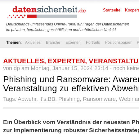
Startseite
Koopera
Deutschlands umfassendes Online-Portal für Fragen der Datensicherheit
im privaten, beruflichen, geschäftlichen und behördlichen Umfeld
Themen:
Aktuelles
Branche
Experten
Portraits
Positionspapier
P
AKTUELLES
,
EXPERTEN
,
VERANSTALT
von
dp
am Montag, Januar 15, 2024 23:14 -
noch kei
Phishing und Ransomware: Aware
Veranstaltung zu effektiven Abw
Tags:
Abwehr
,
it‘s.BB
,
Phishing
,
Ransomware
,
Webina
Ein Überblick vom Verständnis der neuesten Ph
zur Implementierung robuster Sicherheitsstrate