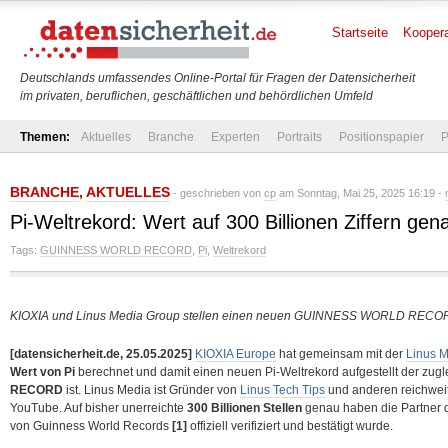
Startseite
Koopera
Deutschlands umfassendes Online-Portal für Fragen der Datensicherheit
im privaten, beruflichen, geschäftlichen und behördlichen Umfeld
Themen:
Aktuelles
Branche
Experten
Portraits
Positionspapier
P
BRANCHE
,
AKTUELLES
- geschrieben von
cp
am Sonntag, Mai 25, 2025 16:19 -
Pi-Weltrekord: Wert auf 300 Billionen Ziffern ge
Tags:
GUINNESS WORLD RECORD
,
Pi
,
Weltrekord
KIOXIA und Linus Media Group stellen einen neuen GUINNESS WORLD RECO
[datensicherheit.de, 25.05.2025]
KIOXIA Europe
hat gemeinsam mit der
Linus 
Wert von Pi
berechnet und damit einen neuen Pi-Weltrekord aufgestellt der zugl
RECORD
ist. Linus Media ist Gründer von
Linus Tech Tips
und anderen reichwei
YouTube. Auf bisher unerreichte
300 Billionen Stellen
genau haben die Partner d
von Guinness World Records
[1]
offiziell verifiziert und
bestätigt wurde.