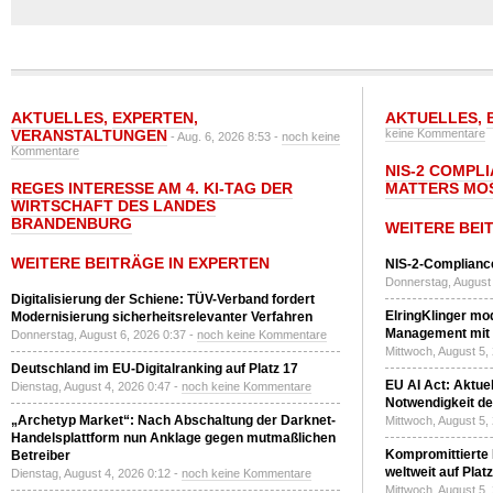
AKTUELLES
,
EXPERTEN
,
AKTUELLES
,
VERANSTALTUNGEN
keine Kommentare
- Aug. 6, 2026 8:53 -
noch keine
Kommentare
NIS-2 COMPL
REGES INTERESSE AM 4. KI-TAG DER
MATTERS MO
WIRTSCHAFT DES LANDES
BRANDENBURG
WEITERE BEI
WEITERE BEITRÄGE IN EXPERTEN
NIS-2-Compliance
Donnerstag, August 
Digitalisierung der Schiene: TÜV-Verband fordert
ElringKlinger mod
Modernisierung sicherheitsrelevanter Verfahren
Management mit 
Donnerstag, August 6, 2026 0:37 -
noch keine Kommentare
Mittwoch, August 5,
Deutschland im EU-Digitalranking auf Platz 17
EU AI Act: Aktuel
Dienstag, August 4, 2026 0:47 -
noch keine Kommentare
Notwendigkeit de
„Archetyp Market“: Nach Abschaltung der Darknet-
Mittwoch, August 5,
Handelsplattform nun Anklage gegen mutmaßlichen
Kompromittierte
Betreiber
weltweit auf Plat
Dienstag, August 4, 2026 0:12 -
noch keine Kommentare
Mittwoch, August 5,