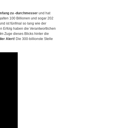
umfang zu -durchmesser
und hat
alten 100 Billionen und sogar 202
und ist fünfmal so lang wie der
en Erfolg haben die Verantwortlichen
m Zuge dieses Blicks hinter die
ler Alert!
Die 300-billionste Stelle