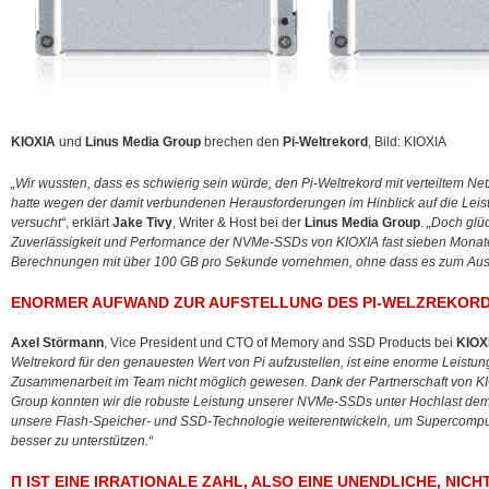
KIOXIA
und
Linus Media Group
brechen den
Pi-Weltrekord
, Bild: KIOXIA
„Wir wussten, dass es schwierig sein würde, den Pi-Weltrekord mit verteiltem N
hatte wegen der damit verbundenen Herausforderungen im Hinblick auf die Leis
versucht“
, erklärt
Jake Tivy
, Writer & Host bei der
Linus Media Group
.
„Doch glüc
Zuverlässigkeit und Performance der NVMe-SSDs von KIOXIA fast sieben Monate 
Berechnungen mit über 100 GB pro Sekunde vornehmen, ohne dass es zum Ausfa
ENORMER AUFWAND ZUR AUFSTELLUNG DES PI-WELZREKOR
Axel Störmann
, Vice President und CTO of Memory and SSD Products bei
KIOX
Weltrekord für den genauesten Wert von Pi aufzustellen, ist eine enorme Leistu
Zusammenarbeit im Team nicht möglich gewesen. Dank der Partnerschaft von KI
Group konnten wir die robuste Leistung unserer NVMe-SSDs unter Hochlast demo
unsere Flash-Speicher- und SSD-Technologie weiterentwickeln, um Supercomp
besser zu unterstützen.“
Π IST EINE IRRATIONALE ZAHL, ALSO EINE UNENDLICHE, NIC