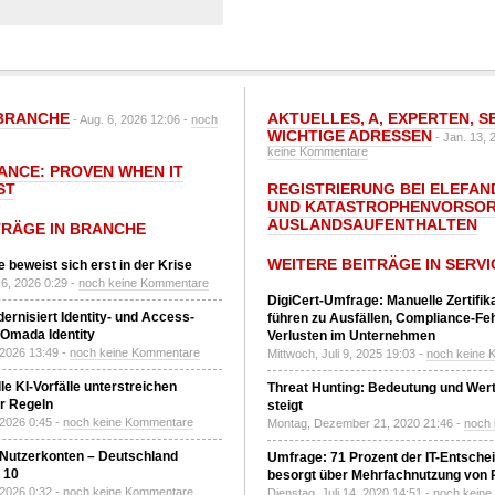
BRANCHE
AKTUELLES
,
A
,
EXPERTEN
,
S
- Aug. 6, 2026 12:06 -
noch
WICHTIGE ADRESSEN
- Jan. 13, 
keine Kommentare
IANCE: PROVEN WHEN IT
ST
REGISTRIERUNG BEI ELEFAND
UND KATASTROPHENVORSOR
AUSLANDSAUFENTHALTEN
TRÄGE IN BRANCHE
WEITERE BEITRÄGE IN SERVI
 beweist sich erst in der Krise
6, 2026 0:29 -
noch keine Kommentare
DigiCert-Umfrage: Manuelle Zertifi
ernisiert Identity- und Access-
führen zu Ausfällen, Compliance-Fe
Omada Identity
Verlusten im Unternehmen
 2026 13:49 -
noch keine Kommentare
Mittwoch, Juli 9, 2025 19:03 -
noch keine 
le KI-Vorfälle unterstreichen
Threat Hunting: Bedeutung und Wer
r Regeln
steigt
 2026 0:45 -
noch keine Kommentare
Montag, Dezember 21, 2020 21:46 -
noch
 Nutzerkonten – Deutschland
Umfrage: 71 Prozent der IT-Entsche
z 10
besorgt über Mehrfachnutzung von
 2026 0:32 -
noch keine Kommentare
Dienstag, Juli 14, 2020 14:51 -
noch kein