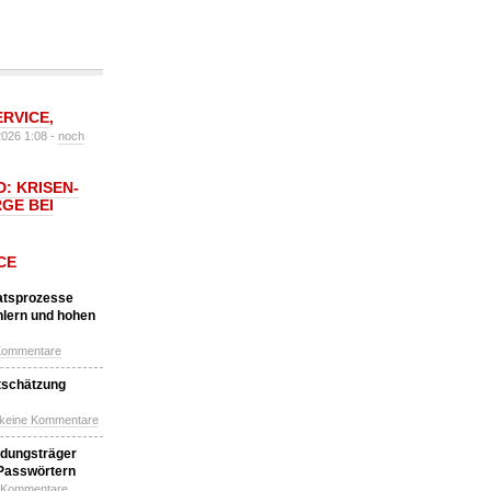
ERVICE
,
2026 1:08 -
noch
: KRISEN-
GE BEI
CE
katsprozesse
hlern und hohen
Kommentare
tschätzung
 keine Kommentare
idungsträger
 Passwörtern
e Kommentare