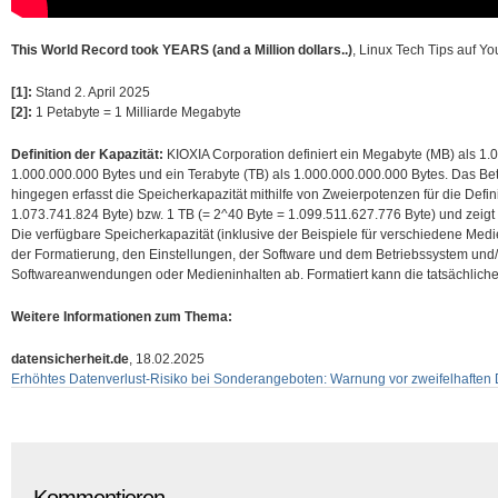
This World Record took YEARS (and a Million dollars..)
, Linux Tech Tips auf Y
[1]:
Stand 2. April 2025
[2]:
1 Petabyte = 1 Milliarde Megabyte
Definition der Kapazität:
KIOXIA Corporation definiert ein Megabyte (MB) als 1.0
1.000.000.000 Bytes und ein Terabyte (TB) als 1.000.000.000.000 Bytes. Das B
hingegen erfasst die Speicherkapazität mithilfe von Zweierpotenzen für die Defin
1.073.741.824 Byte) bzw. 1 TB (= 2^40 Byte = 1.099.511.627.776 Byte) und zeigt
Die verfügbare Speicherkapazität (inklusive der Beispiele für verschiedene Med
der Formatierung, den Einstellungen, der Software und dem Betriebssystem und/o
Softwareanwendungen oder Medieninhalten ab. Formatiert kann die tatsächliche 
Weitere Informationen zum Thema:
datensicherheit.de
, 18.02.2025
Erhöhtes Datenverlust-Risiko bei Sonderangeboten: Warnung vor zweifelhaften 