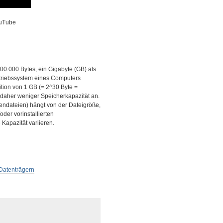
ouTube
00.000 Bytes, ein Gigabyte (GB) als
etriebssystem eines Computers
ition von 1 GB (= 2^30 Byte =
 daher weniger Speicherkapazität an.
iendateien) hängt von der Dateigröße,
der vorinstallierten
Kapazität variieren.
Datenträgern