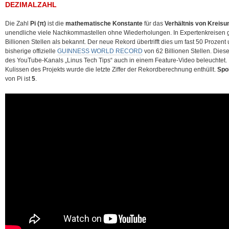
DEZIMALZAHL
Die Zahl
Pi (π)
ist die
mathematische Konstante
für das
Verhältnis von Kreis
unendliche viele Nachkommastellen ohne Wiederholungen. In Expertenkreisen g
Billionen Stellen als bekannt. Der neue Rekord übertrifft dies um fast 50 Prozent 
bisherige offizielle
GUINNESS WORLD RECORD
von 62 Billionen Stellen. Dies
des YouTube-Kanals „Linus Tech Tips“ auch in einem Feature-Video beleuchtet. I
Kulissen des Projekts wurde die letzte Ziffer der Rekordberechnung enthüllt.
Spoi
von Pi ist
5
.