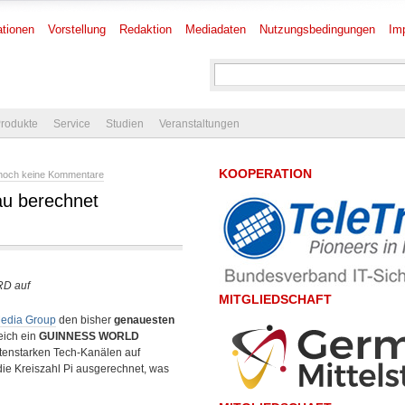
tionen
Vorstellung
Redaktion
Mediadaten
Nutzungsbedingungen
Im
rodukte
Service
Studien
Veranstaltungen
KOOPERATION
noch keine Kommentare
nau berechnet
RD auf
MITGLIEDSCHAFT
Media Group
den bisher
genauesten
eich ein
GUINNESS WORLD
tenstarken Tech-Kanälen auf
ie Kreiszahl Pi ausgerechnet, was