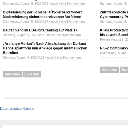
Donnerstag, August 6, 2026 8:53 -
noch keine Kommentare
Samstag, August 8,
Digitalisierung der Schiene: TÜV-Verband fordert
Zutrittskontrolle
Modernisierung sicherheitsrelevanter Verfahren
Cybersecurity-Pri
Donnerstag, August 6, 2026 0:37 -
noch keine Kommentare
Samstag, August 8,
Deutschland im EU-Digitalranking auf Platz 17
KI als Produktivi
bis zu acht Stun
Dienstag, August 4, 2026 0:47 -
noch keine Kommentare
Freitag, August 7, 
„Archetyp Market“: Nach Abschaltung der Darknet-
Handelsplattform nun Anklage gegen mutmaßlichen
NIS-2 Compliance
Betreiber
Donnerstag, August 
Dienstag, August 4, 2026 0:12 -
noch keine Kommentare
Aktuelles
Bra
Aktuelles
Experten
Datenschutzerklärung