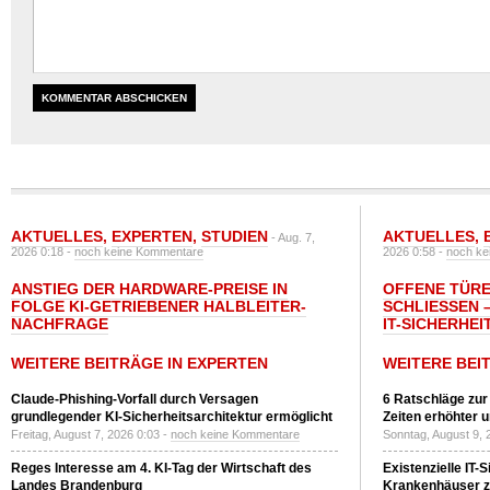
AKTUELLES
,
EXPERTEN
,
STUDIEN
AKTUELLES
,
- Aug. 7,
2026 0:18 -
noch keine Kommentare
2026 0:58 -
noch ke
ANSTIEG DER HARDWARE-PREISE IN
OFFENE TÜRE
FOLGE KI-GETRIEBENER HALBLEITER-
SCHLIESSEN –
NACHFRAGE
T-SICHERHEI
WEITERE BEITRÄGE IN EXPERTEN
WEITERE BEI
Claude-Phishing-Vorfall durch Versagen
6 Ratschläge zur
grundlegender KI-Sicherheitsarchitektur ermöglicht
Zeiten erhöhter 
Freitag, August 7, 2026 0:03 -
noch keine Kommentare
Sonntag, August 9, 
Reges Interesse am 4. KI-Tag der Wirtschaft des
Existenzielle IT-
Landes Brandenburg
Krankenhäuser zu