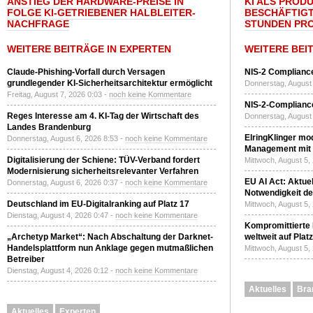
ANSTIEG DER HARDWARE-PREISE IN
KI ALS PROD
FOLGE KI-GETRIEBENER HALBLEITER-
BESCHÄFTIGT
NACHFRAGE
STUNDEN PR
WEITERE BEITRÄGE IN EXPERTEN
WEITERE BEI
Claude-Phishing-Vorfall durch Versagen
NIS-2 Compliance
grundlegender KI-Sicherheitsarchitektur ermöglicht
Donnerstag, August 
Freitag, August 7, 2026 0:03 -
noch keine Kommentare
NIS-2-Compliance
Reges Interesse am 4. KI-Tag der Wirtschaft des
Donnerstag, August 
Landes Brandenburg
ElringKlinger mod
Donnerstag, August 6, 2026 8:53 -
noch keine Kommentare
Management mit 
Digitalisierung der Schiene: TÜV-Verband fordert
Mittwoch, August 5,
Modernisierung sicherheitsrelevanter Verfahren
EU AI Act: Aktuel
Donnerstag, August 6, 2026 0:37 -
noch keine Kommentare
Notwendigkeit de
Deutschland im EU-Digitalranking auf Platz 17
Mittwoch, August 5,
Dienstag, August 4, 2026 0:47 -
noch keine Kommentare
Kompromittierte
„Archetyp Market“: Nach Abschaltung der Darknet-
weltweit auf Plat
Handelsplattform nun Anklage gegen mutmaßlichen
Mittwoch, August 5,
Betreiber
Dienstag, August 4, 2026 0:12 -
noch keine Kommentare
Aktuelles
Bra
Aktuelles
Experten