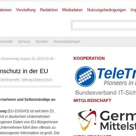
tionen
Vorstellung
Redaktion
Mediadaten
Nutzungsbedingungen
Im
rodukte
Service
Studien
Veranstaltungen
KOOPERATION
Donnerstag, August 16, 2018 21:48 -
enschutz in der EU
,
Seminarreihe
,
Stiftung Datenschutz
ternehmen und Selbstständige an
MITGLIEDSCHAFT
nung
(EU-DSGVO) ist seit dem 25.
nd in deutschen Unternehmen
zogenen Daten von EU-Bürgerinnen
 Unternehmen führt dies oftmals zu
sbezogener Information ist groß. Die