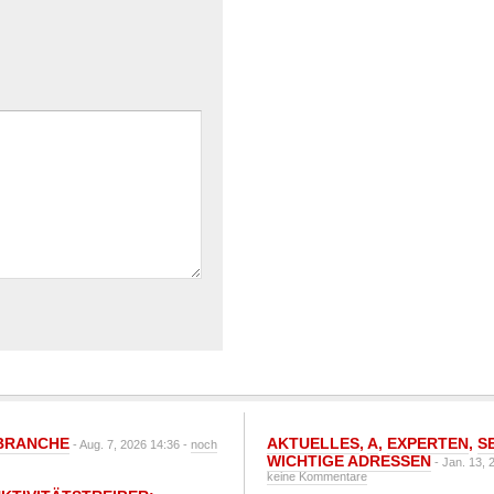
BRANCHE
AKTUELLES
,
A
,
EXPERTEN
,
S
- Aug. 7, 2026 14:36 -
noch
WICHTIGE ADRESSEN
- Jan. 13, 
keine Kommentare