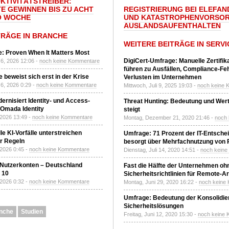
UKTIVITÄTSTREIBER:
E GEWINNEN BIS ZU ACHT
REGISTRIERUNG BEI ELEFAND
O WOCHE
UND KATASTROPHENVORSOR
AUSLANDSAUFENTHALTEN
TRÄGE IN BRANCHE
WEITERE BEITRÄGE IN SERVI
: Proven When It Matters Most
DigiCert-Umfrage: Manuelle Zertifi
6, 2026 12:06 -
noch keine Kommentare
führen zu Ausfällen, Compliance-Fe
 beweist sich erst in der Krise
Verlusten im Unternehmen
6, 2026 0:29 -
noch keine Kommentare
Mittwoch, Juli 9, 2025 19:03 -
noch keine 
ernisiert Identity- und Access-
Threat Hunting: Bedeutung und Wer
Omada Identity
steigt
 2026 13:49 -
noch keine Kommentare
Montag, Dezember 21, 2020 21:46 -
noch
le KI-Vorfälle unterstreichen
Umfrage: 71 Prozent der IT-Entsche
r Regeln
besorgt über Mehrfachnutzung von
 2026 0:45 -
noch keine Kommentare
Dienstag, Juli 14, 2020 14:51 -
noch kein
 Nutzerkonten – Deutschland
Fast die Hälfte der Unternehmen oh
z 10
Sicherheitsrichtlinien für Remote-Ar
 2026 0:32 -
noch keine Kommentare
Montag, Juni 29, 2020 16:22 -
noch keine
Umfrage: Bedeutung der Konsolidier
Sicherheitslösungen
nche
Studien
Freitag, Juni 12, 2020 15:30 -
noch keine