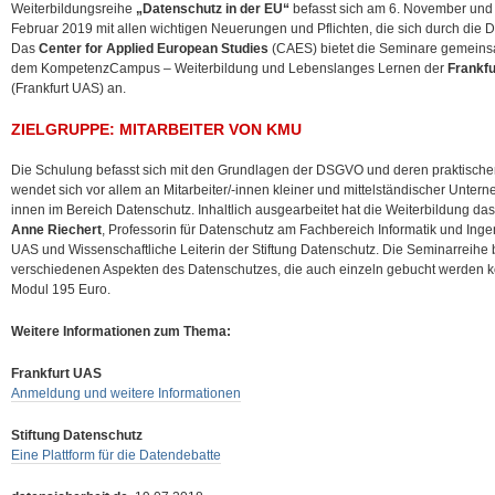
Weiterbildungsreihe
„Datenschutz in der EU“
befasst sich am 6. November und
Februar 2019 mit allen wichtigen Neuerungen und Pflichten, die sich durch di
Das
Center for Applied European Studies
(CAES) bietet die Seminare gemeins
dem KompetenzCampus – Weiterbildung und Lebenslanges Lernen der
Frankfu
(Frankfurt UAS) an.
ZIELGRUPPE: MITARBEITER VON KMU
Die Schulung befasst sich mit den Grundlagen der DSGVO und deren praktische
wendet sich vor allem an Mitarbeiter/-innen kleiner und mittelständischer Unter
innen im Bereich Datenschutz. Inhaltlich ausgearbeitet hat die Weiterbildung 
Anne Riechert
, Professorin für Datenschutz am Fachbereich Informatik und Inge
UAS und Wissenschaftliche Leiterin der Stiftung Datenschutz. Die Seminarreihe
verschiedenen Aspekten des Datenschutzes, die auch einzeln gebucht werden k
Modul 195 Euro.
Weitere Informationen zum Thema:
Frankfurt UAS
Anmeldung und weitere Informationen
Stiftung Datenschutz
Eine Plattform für die Datendebatte