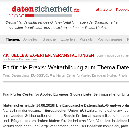
Startseite
Koopera
Deutschlands umfassendes Online-Portal für Fragen der Datensicherheit
im privaten, beruflichen, geschäftlichen und behördlichen Umfeld
Themen:
Aktuelles
Branche
Experten
Portraits
Positionspapier
P
AKTUELLES
,
EXPERTEN
,
VERANSTALTUNGEN
- geschrieben von
cp
am 
noch keine Kommentare
Fit für die Praxis: Weiterbildung zum Thema Dat
Tags:
Datenschutz
,
EU-DSGVO
,
Frankfurter Center for Applied European Studies
,
Praxis
Frankfurter Center for Applied European Studies bietet Seminarreihe für Un
[datensicherheit.de, 16.08.2018]
Die
Europäische Datenschutz-Grundverord
Mai 2018 in der gesamten
Europäischen Union
(EU) wirksam und daher zwinge
anzuwenden. Seither gelten strengere Regeln für den Umgang mit personenbe
und -Bürgern, und es drohen härtere Strafen bei Verstößen. Vor allem in kleinen
Verunsicherungen und Sorge vor Abmahnungen.
Der Bedarf an kompakter, praxi