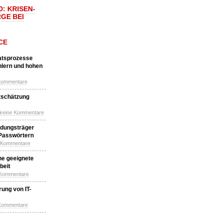
: KRISEN-
GE BEI
CE
katsprozesse
hlern und hohen
Kommentare
tschätzung
 keine Kommentare
idungsträger
 Passwörtern
e Kommentare
ne geeignete
beit
 Kommentare
ung von IT-
 Kommentare