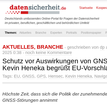
Startseite
Koopera
Deutschlands umfassendes Online-Portal für Fragen der Datensicherheit
im privaten, beruflichen, geschäftlichen und behördlichen Umfeld
Themen:
Aktuelles
Branche
Experten
Portraits
Positionspapier
P
AKTUELLES
,
BRANCHE
- geschrieben von
dp
a
2025 0:38 -
noch keine Kommentare
Schutz vor Auswirkungen von GN
Kevin Heneka begrüßt EU-Vorschl
Tags:
EU
,
GNSS
,
GPS
,
Hensec
,
Kevin Heneka
,
Naviga
Höchste Zeit, dass sich die Politik der zunehmen
GNSS-Störungen annimmt