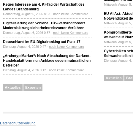
Reges Interesse am 4. KI-Tag der Wirtschaft des
Mittwoch, August 5,
Landes Brandenburg
EU AI Act: Aktuel
Donnerstag, August 6, 2026 8:53 -
noch keine Kommentare
Notwendigkeit de
Digitalisierung der Schiene: TÜV-Verband fordert
Mittwoch, August 5,
Modernisierung sicherheitsrelevanter Verfahren
Kompromittierte
Donnerstag, August 6, 2026 0:37 -
noch keine Kommentare
weltweit auf Plat
Deutschland im EU-Digitalranking auf Platz 17
Mittwoch, August 5,
Dienstag, August 4, 2026 0:47 -
noch keine Kommentare
Cyberrisiken sch
„Archetyp Market“: Nach Abschaltung der Darknet-
Schwachstellen i
Handelsplattform nun Anklage gegen mutmaßlichen
Dienstag, August 4,
Betreiber
Dienstag, August 4, 2026 0:12 -
noch keine Kommentare
Aktuelles
Bra
Aktuelles
Experten
Datenschutzerklärung