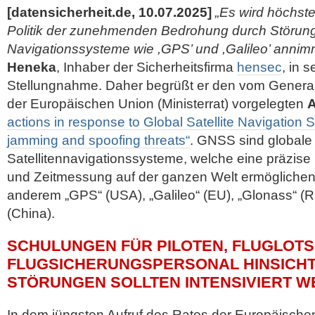
[datensicherheit.de, 10.07.2025]
„Es wird höchste
Politik der zunehmenden Bedrohung durch Störung
Navigationssysteme wie ,GPS’ und ,Galileo’ annim
Heneka
, Inhaber der Sicherheits­firma
hensec
, in 
Stellungnahme. Daher begrüßt er den vom General
der Europäischen Union (Ministerrat) vorgelegten
A
actions in response to Global Satellite Navigatio
jamming and spoofing threats“
. GNSS sind globale
Satellitennavigationssysteme, welche eine präzis
und Zeitmessung auf
der ganzen Welt ermöglichen
anderem „GPS“ (USA), „Galileo“ (EU), „Glonass“ (
(China).
SCHULUNGEN FÜR PILOTEN, FLUGLOT
FLUGSICHERUNGSPERSONAL HINSICHT
STÖRUNGEN SOLLTEN INTENSIVIERT 
In dem jüngsten Aufruf des Rates der Europäisch