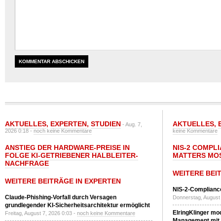
AKTUELLES
,
EXPERTEN
,
STUDIEN
AKTUELLES
,
- Aug. 7,
2026 0:18 -
noch keine Kommentare
keine Kommentare
ANSTIEG DER HARDWARE-PREISE IN
NIS-2 COMPL
FOLGE KI-GETRIEBENER HALBLEITER-
MATTERS MO
NACHFRAGE
WEITERE BEI
WEITERE BEITRÄGE IN EXPERTEN
NIS-2-Compliance
Claude-Phishing-Vorfall durch Versagen
Donnerstag, August 
grundlegender KI-Sicherheitsarchitektur ermöglicht
ElringKlinger mod
Freitag, August 7, 2026 0:03 -
noch keine Kommentare
Management mit 