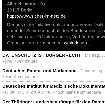
Albrechtstraße 10 a
10117 Berlin
https://www.sicher-im-netz.de
Der aus einer Initiative entstandene Verein DsiN 
unter der Schirmherrschaft des Bundesministeri
setzt sich aus 13 Unternehmen, Verbänden sow
Organisationen zusammen.
weiterlesen…
DATENSCHUTZ IST BÜRGERRECHT
- Montag, J
keine Kommentare
Deutsches Patent- und Markenamt
- Donnerstag, 
keine Kommentare
Deutsches Institut für Medizinische Dokumenta
Freitag, Mai 8, 2009 14:46 -
noch keine Kommentare
Der Thüringer Landesbeauftragte für den Date