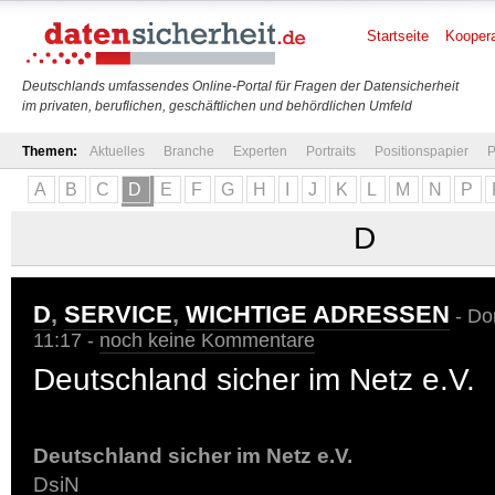
Startseite
Koopera
Deutschlands umfassendes Online-Portal für Fragen der Datensicherheit
im privaten, beruflichen, geschäftlichen und behördlichen Umfeld
Themen:
Aktuelles
Branche
Experten
Portraits
Positionspapier
P
A
B
C
D
E
F
G
H
I
J
K
L
M
N
P
D
D
,
SERVICE
,
WICHTIGE ADRESSEN
- Don
11:17 -
noch keine Kommentare
Deutschland sicher im Netz e.V.
Deutschland sicher im Netz e.V.
DsiN