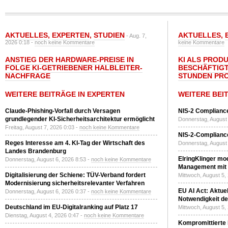
AKTUELLES
,
EXPERTEN
,
STUDIEN
AKTUELLES
,
- Aug. 7,
2026 0:18 -
noch keine Kommentare
keine Kommentare
ANSTIEG DER HARDWARE-PREISE IN
KI ALS PROD
FOLGE KI-GETRIEBENER HALBLEITER-
BESCHÄFTIGT
NACHFRAGE
STUNDEN PR
WEITERE BEITRÄGE IN EXPERTEN
WEITERE BEI
Claude-Phishing-Vorfall durch Versagen
NIS-2 Compliance
grundlegender KI-Sicherheitsarchitektur ermöglicht
Donnerstag, August 
Freitag, August 7, 2026 0:03 -
noch keine Kommentare
NIS-2-Compliance
Reges Interesse am 4. KI-Tag der Wirtschaft des
Donnerstag, August 
Landes Brandenburg
ElringKlinger mod
Donnerstag, August 6, 2026 8:53 -
noch keine Kommentare
Management mit 
Digitalisierung der Schiene: TÜV-Verband fordert
Mittwoch, August 5,
Modernisierung sicherheitsrelevanter Verfahren
EU AI Act: Aktuel
Donnerstag, August 6, 2026 0:37 -
noch keine Kommentare
Notwendigkeit de
Deutschland im EU-Digitalranking auf Platz 17
Mittwoch, August 5,
Dienstag, August 4, 2026 0:47 -
noch keine Kommentare
Kompromittierte