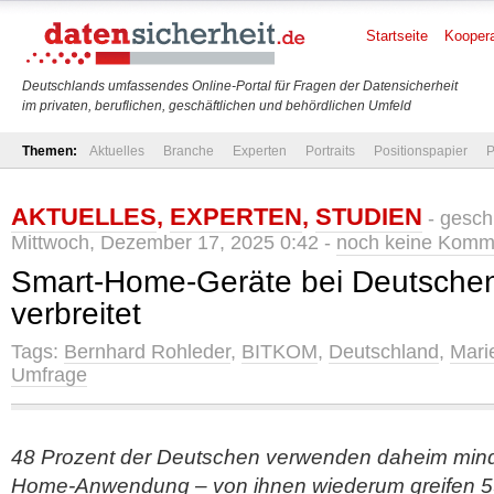
Startseite
Koopera
Deutschlands umfassendes Online-Portal für Fragen der Datensicherheit
im privaten, beruflichen, geschäftlichen und behördlichen Umfeld
Themen:
Aktuelles
Branche
Experten
Portraits
Positionspapier
P
AKTUELLES
,
EXPERTEN
,
STUDIEN
- gesch
Mittwoch, Dezember 17, 2025 0:42 -
noch keine Komm
Smart-Home-Geräte bei Deutsch
verbreitet
Tags:
Bernhard Rohleder
,
BITKOM
,
Deutschland
,
Mari
Umfrage
48 Prozent der Deutschen verwenden daheim mind
Home-Anwendung – von ihnen wiederum greifen 59