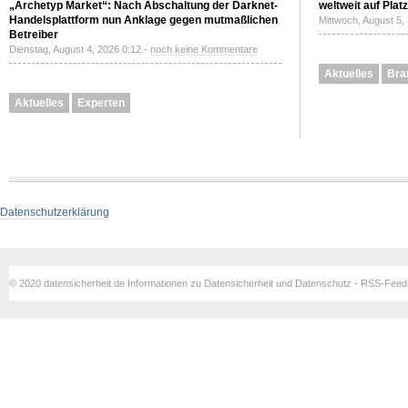
„Archetyp Market“: Nach Abschaltung der Darknet-
weltweit auf Plat
Handelsplattform nun Anklage gegen mutmaßlichen
Mittwoch, August 5,
Betreiber
Dienstag, August 4, 2026 0:12 -
noch keine Kommentare
Aktuelles
Bra
Aktuelles
Experten
Datenschutzerklärung
© 2020 datensicherheit.de Informationen zu Datensicherheit und Datenschutz - RSS-Fee