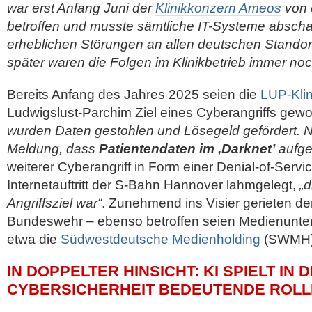
war erst Anfang Juni der
Klinikkonzern Ameos
von 
betroffen und musste sämtliche IT-Systeme abscha
erheblichen Störungen an allen deutschen Standor
später waren die Folgen im Klinikbetrieb immer noc
Bereits Anfang des Jahres 2025 seien die
LUP-Kli
Ludwigslust-Parchim Ziel eines Cyberangriffs gew
wurden Daten gestohlen und Lösegeld gefördert. N
Meldung, dass
Patientendaten im ,Darknet’
aufget
weiterer Cyberangriff in Form einer Denial-of-Serv
Internetauftritt der S-Bahn Hannover lahmgelegt,
„d
Angriffsziel war“
. Zunehmend ins Visier gerieten der
Bundeswehr – ebenso betroffen seien Medienunter
etwa die
Südwestdeutsche Medienholding
(SWMH)
IN DOPPELTER HINSICHT: KI SPIELT IN 
CYBERSICHERHEIT BEDEUTENDE ROLL