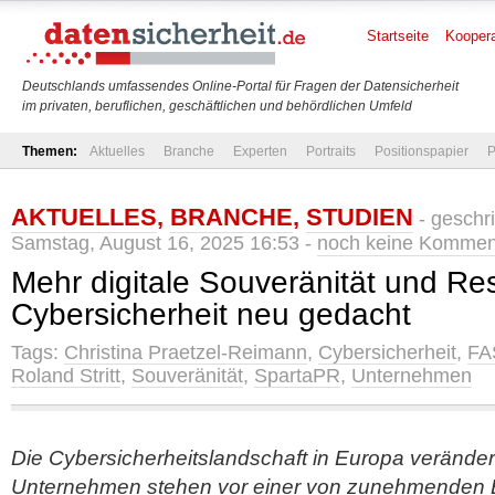
Startseite
Koopera
Deutschlands umfassendes Online-Portal für Fragen der Datensicherheit
im privaten, beruflichen, geschäftlichen und behördlichen Umfeld
Themen:
Aktuelles
Branche
Experten
Portraits
Positionspapier
P
AKTUELLES
,
BRANCHE
,
STUDIEN
- geschr
Samstag, August 16, 2025 16:53 -
noch keine Kommen
Mehr digitale Souveränität und Res
Cybersicherheit neu gedacht
Tags:
Christina Praetzel-Reimann
,
Cybersicherheit
,
FA
Roland Stritt
,
Souveränität
,
SpartaPR
,
Unternehmen
Die Cybersicherheitslandschaft in Europa verändert
Unternehmen stehen vor einer von zunehmenden 