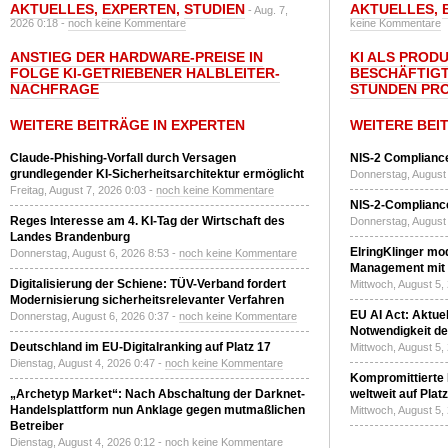
AKTUELLES
,
EXPERTEN
,
STUDIEN
AKTUELLES
,
- Aug. 7,
2026 0:18 -
noch keine Kommentare
keine Kommentare
ANSTIEG DER HARDWARE-PREISE IN
KI ALS PROD
FOLGE KI-GETRIEBENER HALBLEITER-
BESCHÄFTIGT
NACHFRAGE
STUNDEN PR
WEITERE BEITRÄGE IN EXPERTEN
WEITERE BEI
Claude-Phishing-Vorfall durch Versagen
NIS-2 Compliance
grundlegender KI-Sicherheitsarchitektur ermöglicht
Donnerstag, August 
Freitag, August 7, 2026 0:03 -
noch keine Kommentare
NIS-2-Compliance
Reges Interesse am 4. KI-Tag der Wirtschaft des
Donnerstag, August 
Landes Brandenburg
ElringKlinger mod
Donnerstag, August 6, 2026 8:53 -
noch keine Kommentare
Management mit 
Digitalisierung der Schiene: TÜV-Verband fordert
Mittwoch, August 5,
Modernisierung sicherheitsrelevanter Verfahren
EU AI Act: Aktuel
Donnerstag, August 6, 2026 0:37 -
noch keine Kommentare
Notwendigkeit de
Deutschland im EU-Digitalranking auf Platz 17
Mittwoch, August 5,
Dienstag, August 4, 2026 0:47 -
noch keine Kommentare
Kompromittierte
„Archetyp Market“: Nach Abschaltung der Darknet-
weltweit auf Plat
Handelsplattform nun Anklage gegen mutmaßlichen
Mittwoch, August 5,
Betreiber
Dienstag, August 4, 2026 0:12 -
noch keine Kommentare