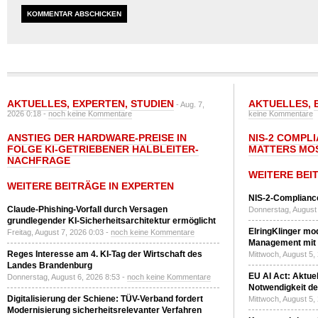
AKTUELLES
,
EXPERTEN
,
STUDIEN
AKTUELLES
,
- Aug. 7,
2026 0:18 -
noch keine Kommentare
keine Kommentare
ANSTIEG DER HARDWARE-PREISE IN
NIS-2 COMPL
FOLGE KI-GETRIEBENER HALBLEITER-
MATTERS MO
NACHFRAGE
WEITERE BEI
WEITERE BEITRÄGE IN EXPERTEN
NIS-2-Compliance
Claude-Phishing-Vorfall durch Versagen
Donnerstag, August 
grundlegender KI-Sicherheitsarchitektur ermöglicht
ElringKlinger mod
Freitag, August 7, 2026 0:03 -
noch keine Kommentare
Management mit 
Reges Interesse am 4. KI-Tag der Wirtschaft des
Mittwoch, August 5,
Landes Brandenburg
EU AI Act: Aktuel
Donnerstag, August 6, 2026 8:53 -
noch keine Kommentare
Notwendigkeit de
Digitalisierung der Schiene: TÜV-Verband fordert
Mittwoch, August 5,
Modernisierung sicherheitsrelevanter Verfahren