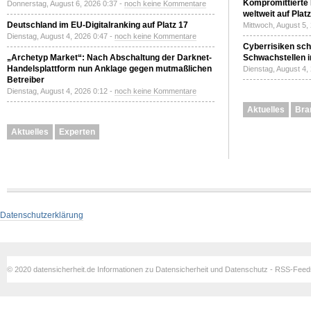
Kompromittierte
Donnerstag, August 6, 2026 0:37 -
noch keine Kommentare
weltweit auf Plat
Deutschland im EU-Digitalranking auf Platz 17
Mittwoch, August 5,
Dienstag, August 4, 2026 0:47 -
noch keine Kommentare
Cyberrisiken sch
„Archetyp Market“: Nach Abschaltung der Darknet-
Schwachstellen i
Handelsplattform nun Anklage gegen mutmaßlichen
Dienstag, August 4,
Betreiber
Dienstag, August 4, 2026 0:12 -
noch keine Kommentare
Aktuelles
Bra
Aktuelles
Experten
Datenschutzerklärung
© 2020 datensicherheit.de Informationen zu Datensicherheit und Datenschutz - RSS-Fee