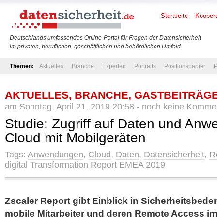
Startseite
Koopera
Deutschlands umfassendes Online-Portal für Fragen der Datensicherheit
im privaten, beruflichen, geschäftlichen und behördlichen Umfeld
Themen:
Aktuelles
Branche
Experten
Portraits
Positionspapier
P
AKTUELLES
,
BRANCHE
,
GASTBEITRÄG
am Sonntag, April 21, 2019 20:58 -
noch keine Komme
Studie: Zugriff auf Daten und Anw
Cloud mit Mobilgeräten
Tags:
Anwendungen
,
Cloud
,
Daten
,
Datensicherheit
,
R
digital Transformation Report EMEA 2019
Zscaler Report gibt Einblick in Sicherheitsbede
mobile Mitarbeiter und deren Remote Access i