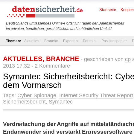
Startseite
Koopera
Deutschlands umfassendes Online-Portal für Fragen der Datensicherheit
im privaten, beruflichen, geschäftlichen und behördlichen Umfeld
Themen:
Aktuelles
Branche
Experten
Portraits
Positionspapier
P
AKTUELLES
,
BRANCHE
- geschrieben von
cp
a
2013 17:32 -
2 Kommentare
Symantec Sicherheitsbericht: Cyb
dem Vormarsch
Tags:
Cyber-Spionage
,
Internet Security Threat Report
Sicherheitsbericht
,
Symantec
Verdreifachung der Angriffe auf mittelständisc
Endanwender sind verstärkt Erpressersoftware