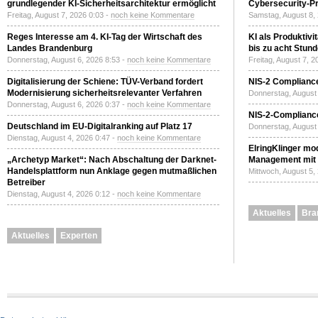
grundlegender KI-Sicherheitsarchitektur ermöglicht
Cybersecurity-Pri
Freitag, August 7, 2026 0:03 -
noch keine Kommentare
Samstag, August 8,
Reges Interesse am 4. KI-Tag der Wirtschaft des
KI als Produktivi
Landes Brandenburg
bis zu acht Stun
Donnerstag, August 6, 2026 8:53 -
noch keine Kommentare
Freitag, August 7, 
Digitalisierung der Schiene: TÜV-Verband fordert
NIS-2 Compliance
Modernisierung sicherheitsrelevanter Verfahren
Donnerstag, August 
Donnerstag, August 6, 2026 0:37 -
noch keine Kommentare
NIS-2-Compliance
Deutschland im EU-Digitalranking auf Platz 17
Donnerstag, August 
Dienstag, August 4, 2026 0:47 -
noch keine Kommentare
ElringKlinger mod
„Archetyp Market“: Nach Abschaltung der Darknet-
Management mit 
Handelsplattform nun Anklage gegen mutmaßlichen
Mittwoch, August 5,
Betreiber
Dienstag, August 4, 2026 0:12 -
noch keine Kommentare
Aktuelles
Bra
Aktuelles
Experten