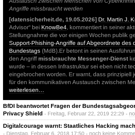
Austausch zwischen Menschen von Cyberkriminel
Angriffe missbraucht werden
[datensicherheit.de, 19.05.2026]
Dr. Martin J. 
Advisor“ bei
KnowBe4
, kommentiert in seiner akt
Stellungnahme die vor einigen Wochen publik 
Support-Phishing-Angriffe auf Abgeordnete des
Bundestags
(MdB).Er betont in seinen Ausführun
den Angriff
missbrauchte Messenger-Dienst
ke
wurde – in dessen Infrastruktur sei eben nicht t
eingebrochen worden. Er warnt, dass prinzipiell
für den kommunikativen Austausch zwischen M
weiterlesen…
BfDI beantwortet Fragen der Bundestagsabge
Privacy Shield
- Freitag, Februar 22, 2019 22:29 -
no
Digitalcourage warnt: Staatliches Hacking mach
- Dienstag, Februar 6, 2018 17:50 -
noch keine Komme