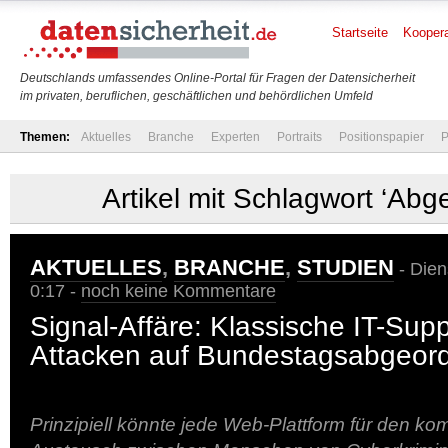
Startseite
Koopera
Deutschlands umfassendes Online-Portal für Fragen der Datensicherheit
im privaten, beruflichen, geschäftlichen und behördlichen Umfeld
Themen:
Aktuelles
Branche
Experten
Portraits
Positionspapier
P
Artikel mit Schlagwort ‘Abg
AKTUELLES
,
BRANCHE
,
STUDIEN
- Dien
0:17 -
noch keine Kommentare
Signal-Affäre: Klassische IT-Supp
Attacken auf Bundestagsabgeor
Prinzipiell könnte jede Web-Plattform für den k