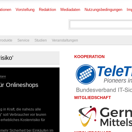
tionen
Vorstellung
Redaktion
Mediadaten
Nutzungsbedingungen
Im
rodukte
Service
Studien
Veranstaltungen
KOOPERATION
isiko’
tare
ür Onlineshops
MITGLIEDSCHAFT
 in Kraft, die nahezu alle
“ soll Verbraucher vor teuren
 erhebliches Kostenrisiko für
mehr Sicherheit bei Einkäufen im