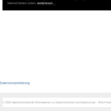
Internet bieten sollen.
weiterlesen…
Datenschutzerklärung
© 2020 datensicherheit.de Informationen zu Datensicherheit und Datenschutz - RSS-Fee