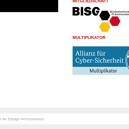
MITGLIEDSCHAFT
MULTIPLIKATOR
ds der
Einträge
und
Kommentare
.