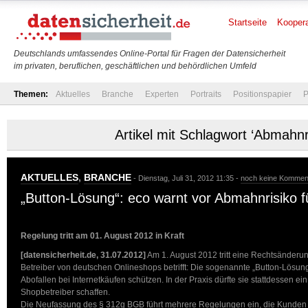
Startseite
Koopera
Deutschlands umfassendes Online-Portal für Fragen der Datensicherheit
im privaten, beruflichen, geschäftlichen und behördlichen Umfeld
Themen:
Aktuelles
Branche
Experten
Portraits
Positionspapier
P
Artikel mit Schlagwort ‘Abmahnr
AKTUELLES
,
BRANCHE
- Dienstag, Juli 31, 2012 11:35 -
noch keine Kommen
„Button-Lösung“: eco warnt vor Abmahnrisiko f
Regelung tritt am 01. August 2012 in Kraft
[datensicherheit.de, 31.07.2012]
Am 1. August 2012 tritt eine Rechtsänderung
Betreiber von deutschen Onlineshops betrifft: Die sogenannte „Button-Lösung
Abofallen bei Internetkäufen schützen. In der Praxis dürfte sie stattdessen ein
Shopbetreiber schaffen.
Die Neufassung des § 312g BGB führt mehrere Regelungen ein, die Kunden 