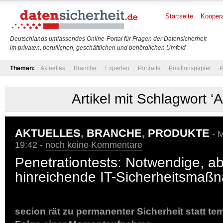
Startseite
Koopera
Deutschlands umfassendes Online-Portal für Fragen der Datensicherheit
im privaten, beruflichen, geschäftlichen und behördlichen Umfeld
Themen:
Aktuelles
Branche
Experten
Portraits
Positionspapier
P
Artikel mit Schlagwort ‘
AKTUELLES
,
BRANCHE
,
PRODUKTE
- M
19:42 -
noch keine Kommentare
Penetrationtests: Notwendige, ab
hinreichende IT-Sicherheitsmaß
secion rät zu permanenter Sicherheit statt t